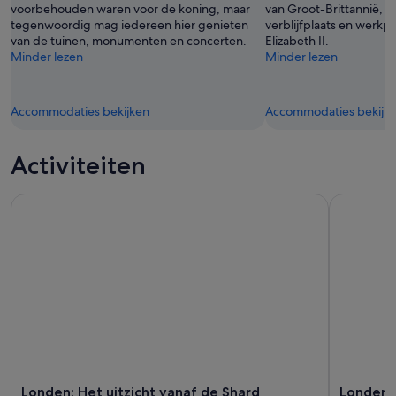
voorbehouden waren voor de koning, maar
van Groot-Brittannië, d
tegenwoordig mag iedereen hier genieten
verblijfplaats en werkp
van de tuinen, monumenten en concerten.
Elizabeth II.
Minder lezen
Minder lezen
Accommodaties bekijken
Accommodaties bekijk
Activiteiten
Londen: Het uitzicht vanaf de Shard
Londen: to
Londen: Het uitzicht vanaf de Shard
Londen: 