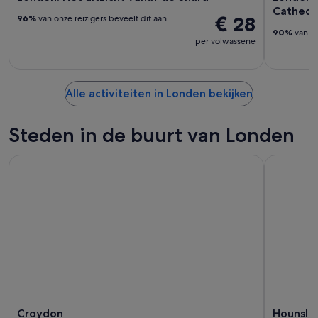
Cathedr
€ 28
96%
van onze reizigers beveelt dit aan
90%
van on
per volwassene
Alle activiteiten in Londen bekijken
Steden in de buurt van Londen
Croydon
Hounslo