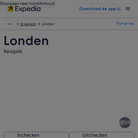
Doorgaan naar hoofdinhoud
Download de app
Plan je reis
Engeland
Londen
Londen
Reisgids
Afbeeldingen
van
Londen
25
Inchecken
Uitchecken