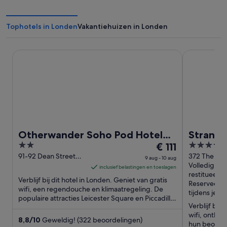
Tophotels in Londen
Vakantiehuizen in Londen
Otherwander Soho Pod Hotel (ADULTS ONLY)
Strand Pala
Otherwander Soho Pod Hotel
Strand 
2
De
4
(ADULTS ONLY)
€ 111
out
prijs
out
91-92 Dean Street
372 The Str
9 aug - 10 aug
London England
London Eng
Volledig
of
is
of
inclusief belastingen en toeslagen
restitueerb
5
€ 111
5
Verblijf bij dit hotel in Londen. Geniet van gratis
Reserveer n
per
wifi, een regendouche en klimaatregeling. De
tijdens je ver
populaire attracties Leicester Square en Piccadilly
nacht
Verblijf bij 
Circus bevinden ...
van
wifi, ontbij
9
8,8
/
10
Geweldig! (322 beoordelingen)
hun beoorde