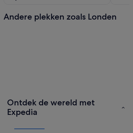
Andere plekken zoals Londen
Edinburgh
Birming
Edinburgh
Birming
Ontdek de wereld met
Expedia