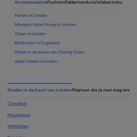
Accommodatie
Vluchten
Pakketten
Auto's
Vakantiehuizen
Familie in Londen
Morgans Hotel Group in Londen
Zaken in Londen
Blokhutten in Engeland
Hotels in de buurt van Charing Cross
Apex Hotels in Londen
Appartementen in Londen
Millennium Hotels in Londen
Mandarin Oriental Hotel Group in Londen
Steden in de buurt van Londen
Plaatsen die je niet mag misse
Pensions in Londen
Croydon
Cottages in Engeland
Hounslow
Aparthotels in Londen
Hotels met roomservice in Londen
Wembley
Spa in Londen