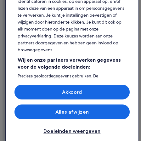
identificatoren in cookies, op een apparaat op, en/of
Inhoudsrichtlijnen en inhoud rapporteren
lezen deze van een apparaat in om persoonsgegevens
Villa's in Engeland
te verwerken. Je kunt je instellingen bevestigen of
Imperial London Hotels in Londen
Hulp
wijzigen door hieronder te klikken. Je kunt dit ook op
Four Seasons-hotels in Londen
elk moment doen op de pagina met onze
Ondersteuning
privacyverklaring. Deze keuzes worden aan onze
Van der Valk Hotels in Londen
Je boeking wijzigen of annuleren
partners doorgegeven en hebben geen invloed op
Particuliere vakantiehuizen in Engeland
browsegegevens.
Restitutieproces en tijdsbestek
Nh Hotels in Centrum van Londen
Wij en onze partners verwerken gegevens
Boek een vlucht met airlinetegoed
Spa in Engeland
voor de volgende doeleinden:
Internationale reisdocumenten
Vakantieparken in Engeland
Precieze geolocatiegegevens gebruiken. De
apparaatkenmerken actief scannen ter identificatie.
All-Inclusive in Centrum van Londen
Informatie op een apparaat opslaan en/of openen.
Akkoord
Gepersonaliseerde advertenties en content, advertentie-
Herenhuizen in Engeland
en contentmetingen, doelgroepenonderzoek en
ontwikkeling van diensten.
Expedia, Inc. is niet verantwoordelijk voor de inhoud op externe
websites.
Partnerlijst (derden)
Alles afwijzen
© 2026 Expedia, Inc. - een bedrijf van Expedia Group. Alle rechten
voorbehouden. Expedia en het Expedia-logo zijn handelsmerken of
geregistreerde handelsmerken van Expedia, Inc.
Doeleinden weergeven