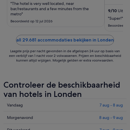
aug
"The hotel is very well located, near
ontbijt en he
tot
bar/restaurants and a few minutes from the
9
/
10
Uitmun
metro"
10
"Super!"
aug
Beoordeeld op 12 jul 2026
Beoordeeld op
all 29.681 accommodaties bekijken in Londen
Laagste prijs per nacht gevonden in de afgelopen 24 uur op basis van
een verblijf van 1 nacht voor 2 volwassenen. Prijzen en beschikbaarheid
kunnen altijd wijzigen. Mogelijk gelden er extra voorwaarden.
Controleer de beschikbaarheid
van hotels in Londen
Prijzen
Vandaag
7 aug - 8 aug
in
Londen
Prijzen
Morgenavond
8 aug - 9 aug
voor
in
vanavond,
Londen