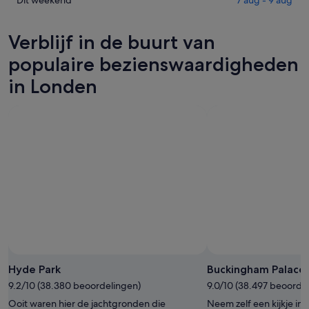
Prijzen
Dit weekend
7 aug - 9 aug
7
voor
in
aug
morgenavond,
Londen
Verblijf in de buurt van
-
8
voor
8
aug
dit
populaire bezienswaardigheden
aug,
-
weekend,
in Londen
bekijken
9
7
aug,
aug
bekijken
-
9
aug,
bekijken
Hyde Park
Buckingham Palace
9.2/10 (38.380 beoordelingen)
9.0/10 (38.497 beoorde
Ooit waren hier de jachtgronden die
Neem zelf een kijkje in