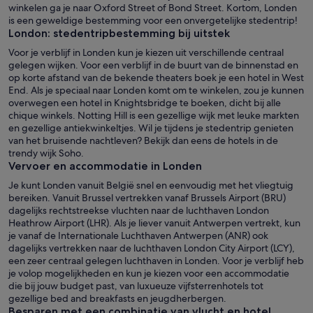
winkelen ga je naar Oxford Street of Bond Street. Kortom, Londen
is een geweldige bestemming voor een onvergetelijke stedentrip!
London: stedentripbestemming bij uitstek
Voor je verblijf in Londen kun je kiezen uit verschillende centraal
gelegen wijken. Voor een verblijf in de buurt van de binnenstad en
op korte afstand van de bekende theaters boek je een hotel in West
End. Als je speciaal naar Londen komt om te winkelen, zou je kunnen
overwegen een hotel in Knightsbridge te boeken, dicht bij alle
chique winkels. Notting Hill is een gezellige wijk met leuke markten
en gezellige antiekwinkeltjes. Wil je tijdens je stedentrip genieten
van het bruisende nachtleven? Bekijk dan eens de hotels in de
trendy wijk Soho.
Vervoer en accommodatie in Londen
Je kunt Londen vanuit België snel en eenvoudig met het vliegtuig
bereiken. Vanuit Brussel vertrekken vanaf Brussels Airport (BRU)
dagelijks rechtstreekse vluchten naar de luchthaven London
Heathrow Airport (LHR). Als je liever vanuit Antwerpen vertrekt, kun
je vanaf de Internationale Luchthaven Antwerpen (ANR) ook
dagelijks vertrekken naar de luchthaven London City Airport (LCY),
een zeer centraal gelegen luchthaven in Londen. Voor je verblijf heb
je volop mogelijkheden en kun je kiezen voor een accommodatie
die bij jouw budget past, van luxueuze vijfsterrenhotels tot
gezellige bed and breakfasts en jeugdherbergen.
Besparen met een combinatie van vlucht en hotel