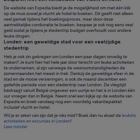
De website van Expedia biedt je de mogelijkheid om met één klik
op de muis zowel je vlucht als hotel te boeken. Dit geeft niet alleen
veel gemak tijdens het boekingsproces, maar door deze
aantrekkelijke combinatie te boeken, bespaar je ook nog eens veel
geld zodat je tijdens je stedentrip budget overhoudt voor andere
leuke dingen.
Londen: een geweldige stad voor een veelzijdige
stedentrip
Heb je ook zin gekregen om Londen een paar dagen onveilig te
maken? Je kunt hier het hele jaar door terecht om leuke activiteiten
te ondernemen, al zijn vanwege de weersomstandigheden de
zomermaanden het meest in trek. Dankzij de geweldige sfeer in de
stad en de mooie versieringen, is ook de maand december een
geliefde periode voor een stedentrip naar London. De vliegtijd
bedraagt vanuit België ongeveer een uurtje en het is in Londen één
uur vroeger dan in België. Neem snel een kijkje op de website van
Expedia en boek vandaag nog een voordelig vakantiepakket
inclusief vlucht en hotel.
Wil je er zeker van zijn dat je niks mist? Boek dan nu alvast de
leukste
activiteiten en excursies in Londen
!
Lees minder