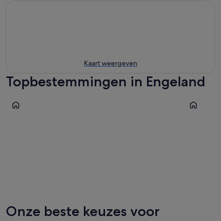
Kaart weergeven
Topbestemmingen in Engeland
Londen
Manchest
Londen
Manche
Onze beste keuzes voor