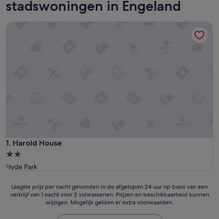
stadswoningen in Engeland
Harold House
Harold House
1. Harold House
2.0-
sterrenaccommodatie
Hyde Park
Laagste
Laagste prijs per nacht gevonden in de afgelopen 24 uur op basis van een
verblijf van 1 nacht voor 2 volwassenen. Prijzen en beschikbaarheid kunnen
prijs
wijzigen. Mogelijk gelden er extra voorwaarden.
per
nacht