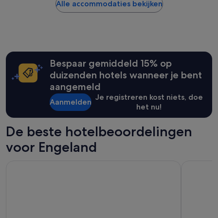
gevonden
Alle accommodaties bekijken
in
de
afgelopen
24
uur
op
Bespaar gemiddeld 15% op
basis
van
duizenden hotels wanneer je bent
een
aangemeld
verblijf
Je registreren kost niets, doe
van
Aanmelden
het nu!
1
nacht
voor
De beste hotelbeoordelingen
2
volwassenen.
voor Engeland
Prijzen
en
Strand Palace Hotel
citizenM 
beschikbaarheid
kunnen
wijzigen.
Mogelijk
gelden
er