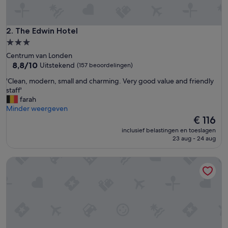
e
n
b
e
The Edwin Hotel
2. The Edwin Hotel
p
3.0-
e
sterrenaccommodatie
Centrum van Londen
r
8.8
8,8/10
Uitstekend
(157 beoordelingen)
k
van
t
'
'Clean, modern, small and charming. Very good value and friendly
10,
b
C
staff'
Uitstekend,
u
l
farah
(157
d
e
Minder weergeven
beoordelingen)
g
a
De
€ 116
e
n
prijs
t
inclusief belastingen en toeslagen
,
is
23 aug - 24 aug
.
m
€ 116
'
o
The Sumner
d
e
r
n
,
s
m
a