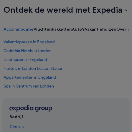
Ontdek de wereld met Expedia
Accommodatie
Vluchten
Pakketten
Auto's
Vakantiehuizen
Overig
Vakantieparken in Engeland
Corinthia Hotels in Londen
Landhuizen in Engeland
Hostels in London Euston Station
Appartementen in Engeland
Spa in Centrum van Londen
Particuliere vakantiehuizen in Engeland
Four Seasons-hotels in Londen
Van der Valk Hotels in Londen
Bedrijf
Woonboten in Londen
Over ons
The Hoxton Hotels in Londen