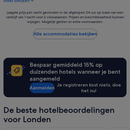
Meer bekijken
h
g
e
o
l
Laagste
Laagste prijs per nacht gevonden in de afgelopen 24 uur op basis van een
e
e
verblijf van 1 nacht voor 2 volwassenen. Prijzen en beschikbaarheid kunnen
prijs
d
wijzigen. Mogelijk gelden er extra voorwaarden.
k
per
s
l
nacht
c
e
gevonden
Alle accommodaties bekijken
h
i
in
o
n
de
o
e
afgelopen
n
k
24
e
a
uur
n
Bespaar gemiddeld 15% op
m
op
n
e
basis
duizenden hotels wanneer je bent
e
r
van
t
aangemeld
v
een
j
Je registreren kost niets, doe
o
verblijf
e
Aanmelden
o
het nu!
van
s
r
1
.
5
nacht
G
p
voor
De beste hotelbeoordelingen
o
e
2
e
r
volwassenen.
voor Londen
d
s
Prijzen
e
o
en
s