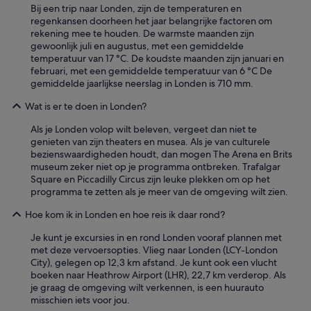
Bij een trip naar Londen, zijn de temperaturen en
e
regenkansen doorheen het jaar belangrijke factoren om
n
rekening mee te houden. De warmste maanden zijn
h
gewoonlijk juli en augustus, met een gemiddelde
e
temperatuur van 17 °C. De koudste maanden zijn januari en
t
februari, met een gemiddelde temperatuur van 6 °C De
w
gemiddelde jaarlijkse neerslag in Londen is 710 mm.
a
s
Wat is er te doen in Londen?
n
i
Als je Londen volop wilt beleven, vergeet dan niet te
e
genieten van zijn theaters en musea. Als je van culturele
t
bezienswaardigheden houdt, dan mogen The Arena en Brits
s
museum zeker niet op je programma ontbreken. Trafalgar
c
Square en Piccadilly Circus zijn leuke plekken om op het
h
programma te zetten als je meer van de omgeving wilt zien.
o
o
Hoe kom ik in Londen en hoe reis ik daar rond?
n
.
Je kunt je excursies in en rond Londen vooraf plannen met
'
met deze vervoersopties. Vlieg naar Londen (LCY-London
City), gelegen op 12,3 km afstand. Je kunt ook een vlucht
boeken naar Heathrow Airport (LHR), 22,7 km verderop. Als
je graag de omgeving wilt verkennen, is een huurauto
misschien iets voor jou.