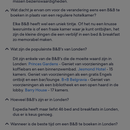
e
missen bezienswaardigheden.
w
n
a
Wat dacht je ervan om voor de verandering eens een B&B te
.
s
boeken in plaats van een reguliere hotelkamer?
'
s
Elke B&B heeft wel een uniek tintje. Of het nu een knusse
l
leesruimte is of een fraaie kamer waar je kunt ontbijten, het
e
zijn de kleine dingen die een verblijf in een bed & breakfast
c
zo memorabel maken.
h
t
Wat zijn de populairste B&B's van Londen?
.
O
Dit zijn enkele van de B&B's die de moeite waard zijn in
n
Londen:
Princes Gardens
- Geniet van voorzieningen als
d
koffiebars en een binnenzwembad.
Jesmond Hotel
- 15
e
kamers. Geniet van voorzieningen als een gratis Engels
r
ontbijt en een bar/lounge.
B+B Belgravia
- Geniet van
h
voorzieningen als een bibliotheek en een open haard in de
o
lobby.
Barry House
- 17 kamers.
u
d
Hoeveel B&B's zijn er in Londen?
s
l
Expedia heeft maar liefst 46 bed and breakfasts in Londen,
e
dus er is keus genoeg.
c
h
Wanneer is de beste tijd om een B&B te boeken in Londen?
t