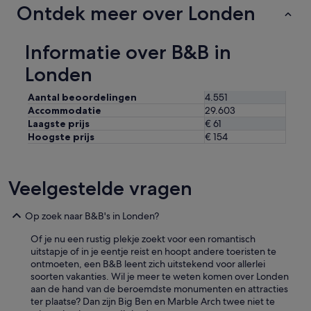
e
Ontdek meer over Londen
l
5
i
d
j
e
Informatie over B&B in
k
k
v
o
Londen
o
f
o
f
Aantal beoordelingen
4.551
r
e
Accommodatie
29.603
e
r
Laagste prijs
€ 61
e
t
n
Hoogste prijs
€ 154
j
p
e
a
s
a
.
Veelgestelde vragen
r
V
d
e
a
Op zoek naar B&B's in Londen?
n
g
t
e
Of je nu een rustig plekje zoekt voor een romantisch
i
n
uitstapje of in je eentje reist en hoopt andere toeristen te
l
L
ontmoeten, een B&B leent zich uitstekend voor allerlei
a
o
soorten vakanties. Wil je meer te weten komen over Londen
t
n
aan de hand van de beroemdste monumenten en attracties
i
d
ter plaatse? Dan zijn Big Ben en Marble Arch twee niet te
e