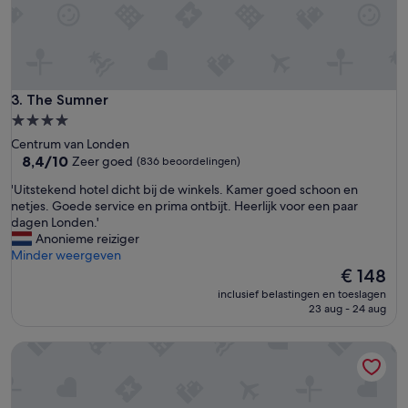
l
l
a
n
d
c
The Sumner
3. The Sumner
h
4.0-
a
sterrenaccommodatie
Centrum van Londen
r
8.4
8,4/10
Zeer goed
(836 beoordelingen)
m
van
i
'
'Uitstekend hotel dicht bij de winkels. Kamer goed schoon en
10,
n
U
netjes. Goede service en prima ontbijt. Heerlijk voor een paar
Zeer
g
i
dagen Londen.'
goed,
.
t
Anonieme reiziger
(836
V
s
Minder weergeven
beoordelingen)
e
t
De
€ 148
r
e
prijs
y
inclusief belastingen en toeslagen
k
is
23 aug - 24 aug
g
e
€ 148
o
n
o
Barry House
d
d
h
v
o
a
t