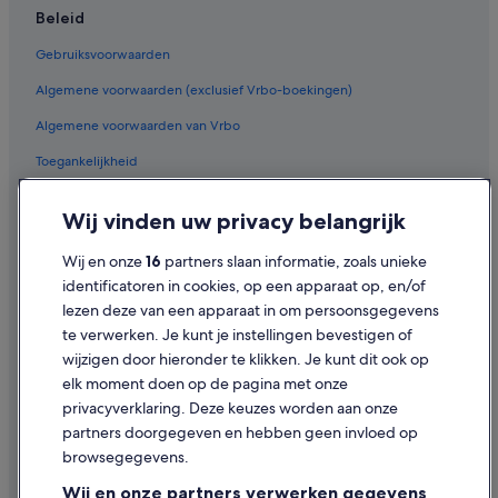
Beleid
Millennium Hotels in Londen
Gebruiksvoorwaarden
Chalets in Engeland
Algemene voorwaarden (exclusief Vrbo-boekingen)
Budget in Londen
Algemene voorwaarden van Vrbo
Campings en stacaravans in Wembley
Travelodge UK-hotels in Londen
Toegankelijkheid
St Giles-hotels in Londen
Privacy
Wij vinden uw privacy belangrijk
Hotels in Centrum van Londen
Cookies
Wij en onze
16
partners slaan informatie, zoals unieke
Hotels met roomservice in Londen
Juridische informatie/Contact
identificatoren in cookies, op een apparaat op, en/of
B&B in Engeland
Inhoudsrichtlijnen en inhoud rapporteren
lezen deze van een apparaat in om persoonsgegevens
Familie in Londen
te verwerken. Je kunt je instellingen bevestigen of
Hulp
wijzigen door hieronder te klikken. Je kunt dit ook op
Duurzame in Londen
elk moment doen op de pagina met onze
Appartementen in Victoria Underground Station
Ondersteuning
privacyverklaring. Deze keuzes worden aan onze
Citizenm Hotels in Londen
Je boeking wijzigen of annuleren
partners doorgegeven en hebben geen invloed op
browsegegevens.
Herenhuizen in Londen
Restitutieproces en tijdsbestek
Wij en onze partners verwerken gegevens
Hotels met gratis ontbijt in Londen