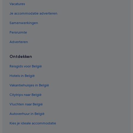
Vacatures
Hotels met 3 sterren in Londen
Je accommodatie adverteren
Saba Group-hotels in Londen
Samenwerkingen
Hostels in Engeland
Persruimte
Mandarin Oriental Hotel Group in Londen
Adverteren
Accor Hotels in Londen
Q Apartments-hotels in Londen
Ontdekken
Moxy-Hotels in Londen
Reisgids voor België
Hotels in Greater London
Hotels in België
Hotels in Engeland
Vakantiehuisjes in België
Campings en stacaravans in Engeland
Citytrips naar België
Hilton Hotels in Centrum van Londen
Vluchten naar België
Luxe in Londen
Glh Hotels in Londen
Autoverhuur in België
Campings en stacaravans in Londen
Kies je ideale accommodatie
Tune Hotels in Londen