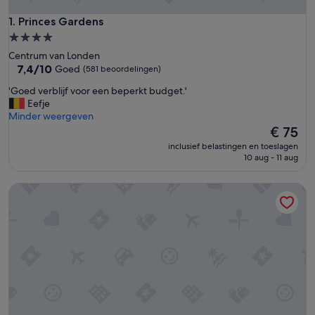
Princes Gardens
1. Princes Gardens
4.0-
sterrenaccommodatie
Centrum van Londen
7.4
7,4/10
Goed
(581 beoordelingen)
van
'
'Goed verblijf voor een beperkt budget.'
10,
G
Eefje
Goed,
o
Minder weergeven
(581
e
De
€ 75
beoordelingen)
d
prijs
inclusief belastingen en toeslagen
v
is
10 aug - 11 aug
e
€ 75
r
The Edwin Hotel
b
l
i
j
f
v
o
o
r
e