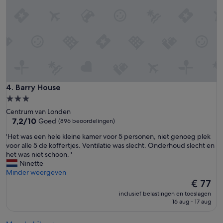
l
e
u
l
e
d
a
i
n
c
d
h
f
t
r
b
i
i
e
j
Barry House
4. Barry House
n
d
d
3.0-
e
l
sterrenaccommodatie
Centrum van Londen
w
y
7.2
7,2/10
Goed
(896 beoordelingen)
i
s
van
n
t
'
'Het was een hele kleine kamer voor 5 personen, niet genoeg plek
10,
k
a
H
voor alle 5 de koffertjes. Ventilatie was slecht. Onderhoud slecht en
Goed,
e
f
e
het was niet schoon. '
(896
l
f
t
Ninette
beoordelingen)
s
'
w
Minder weergeven
.
a
De
€ 77
K
s
prijs
a
inclusief belastingen en toeslagen
e
is
16 aug - 17 aug
m
e
€ 77
e
n
r