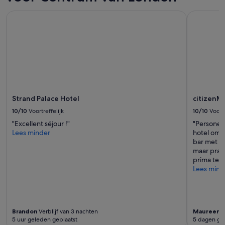
Strand Palace Hotel
citizenM 
Strand Palace Hotel
citizenM
10/10
Voortreffelijk
10/10
Voortr
"Excellent séjour !"
"Personeel
Lees minder
hotel om 
bar met ui
maar prakt
prima te 
Lees mind
Brandon
Verblijf van 3 nachten
Maureen
V
5 uur geleden geplaatst
5 dagen ge