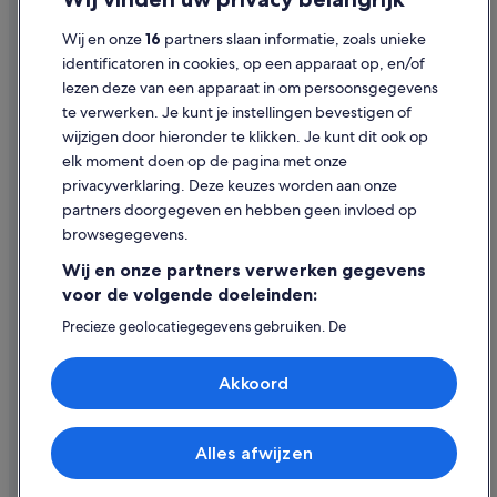
Citizenm Hotels in Londen
Cookies
Wij en onze
16
partners slaan informatie, zoals unieke
Appartementen in Londen
Juridische informatie/Contact
identificatoren in cookies, op een apparaat op, en/of
Club Quarters-hotels in Londen
Inhoudsrichtlijnen en inhoud rapporteren
lezen deze van een apparaat in om persoonsgegevens
Hotels met 5 sterren in Londen
te verwerken. Je kunt je instellingen bevestigen of
Hulp
wijzigen door hieronder te klikken. Je kunt dit ook op
Hotels in Centrum van Londen
elk moment doen op de pagina met onze
All-Inclusive in Engeland
Ondersteuning
privacyverklaring. Deze keuzes worden aan onze
Mandarin Oriental Hotel Group in Londen
Je boeking wijzigen of annuleren
partners doorgegeven en hebben geen invloed op
browsegegevens.
Hotels in St James
Restitutieproces en tijdsbestek
Wij en onze partners verwerken gegevens
Marriott Hotels & Resorts in Londen
Boek een vlucht met airlinetegoed
voor de volgende doeleinden:
The Hoxton Hotels in Mayfair
Internationale reisdocumenten
Precieze geolocatiegegevens gebruiken. De
Tune Hotels in Londen
apparaatkenmerken actief scannen ter identificatie.
Informatie op een apparaat opslaan en/of openen.
Q Apartments-hotels in Londen
Akkoord
Gepersonaliseerde advertenties en content, advertentie-
en contentmetingen, doelgroepenonderzoek en
Hilton Hotels in Londen
ontwikkeling van diensten.
Expedia, Inc. is niet verantwoordelijk voor de inhoud op externe
Woonboten in Engeland
websites.
Partnerlijst (derden)
Alles afwijzen
© 2026 Expedia, Inc. - een bedrijf van Expedia Group. Alle rechten
Morgans Hotel Group in Londen
voorbehouden. Expedia en het Expedia-logo zijn handelsmerken of
geregistreerde handelsmerken van Expedia, Inc.