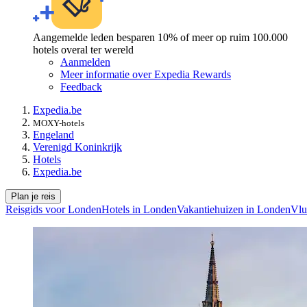
Aangemelde leden besparen 10% of meer op ruim 100.000
hotels overal ter wereld
Aanmelden
Meer informatie over Expedia Rewards
Feedback
Expedia.be
MOXY-hotels
Engeland
Verenigd Koninkrijk
Hotels
Expedia.be
Plan je reis
Reisgids voor Londen
Hotels in Londen
Vakantiehuizen in Londen
Vlu