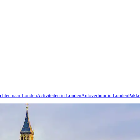
chten naar Londen
Activiteiten in Londen
Autoverhuur in Londen
Pakke