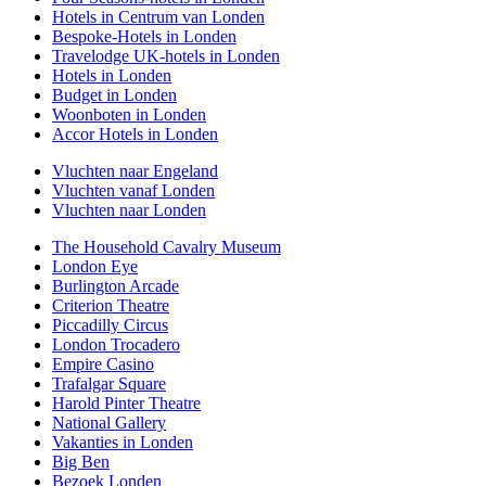
Hotels in Centrum van Londen
Bespoke-Hotels in Londen
Travelodge UK-hotels in Londen
Hotels in Londen
Budget in Londen
Woonboten in Londen
Accor Hotels in Londen
Vluchten naar Engeland
Vluchten vanaf Londen
Vluchten naar Londen
The Household Cavalry Museum
London Eye
Burlington Arcade
Criterion Theatre
Piccadilly Circus
London Trocadero
Empire Casino
Trafalgar Square
Harold Pinter Theatre
National Gallery
Vakanties in Londen
Big Ben
Bezoek Londen