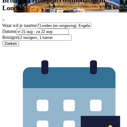
Britannia Hotels-accommodaties in
Londen
Waar wil je naartoe?
Datums
Reizigers
Zoeken