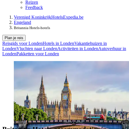
Reizen
Feedback
Verenigd Koninkrijk
Hotels
Expedia.be
Engeland
Britannia Hotels-hotels
Plan je reis
Reisgids voor Londen
Hotels in Londen
Vakantiehuizen in
Londen
Vluchten naar Londen
Activiteiten in Londen
Autoverhuur in
Londen
Pakketten voor Londen