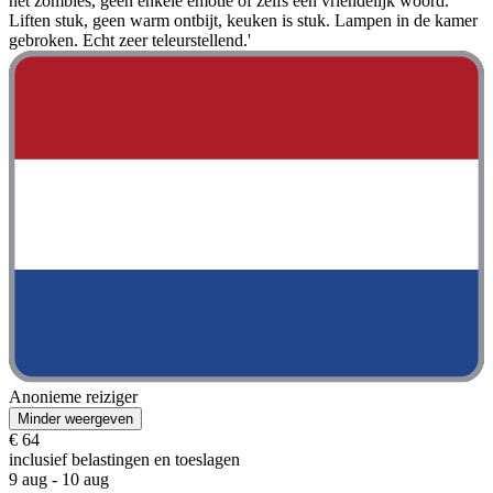
net zombies, geen enkele emotie of zelfs een vriendelijk woord.
Liften stuk, geen warm ontbijt, keuken is stuk. Lampen in de kamer
gebroken. Echt zeer teleurstellend.'
Anonieme reiziger
Minder weergeven
€ 64
inclusief belastingen en toeslagen
9 aug - 10 aug