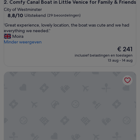
Comfy Canal Boat in Little Venice for Family & Friends
2. Comfy Canal Boat in Little Venice for Family & Friends
City of Westminster
8.8
8,8/10
Uitstekend
(29 beoordelingen)
van
'
'Great experience, lovely location, the boat was cute and we had
10,
G
everything we needed.'
Uitstekend,
r
Moira
(29
e
Minder weergeven
beoordelingen)
a
De
€ 241
t
prijs
inclusief belastingen en toeslagen
e
is
13 aug - 14 aug
x
€ 241
p
Cosy Canal Boat in Little Venice for Family & Friends
e
r
i
e
n
c
e
,
l
o
v
e