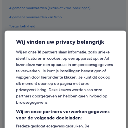
Hostels in Engeland
q
u
Algemene voorwaarden (exclusief Vrbo-boekingen)
Nh Hotels in Centrum van Londen
i
Algemene voorwaarden van Vrbo
r
Mandarin Oriental Hotel Group in Londen
k
Boomhutten in Engeland
Toegankelijkheid
s
o
Best Western-hotels in Londen
Privacy
f
Wij vinden uw privacy belangrijk
n
Campings en stacaravans in Engeland
Cookies
a
Wij en onze
16
partners slaan informatie, zoals unieke
Appartementen in Londen
r
Juridische informatie/Contact
identificatoren in cookies, op een apparaat op, en/of
r
Particuliere vakantiehuizen in Engeland
Inhoudsrichtlijnen en inhoud rapporteren
o
lezen deze van een apparaat in om persoonsgegevens
w
B&B in Londen
te verwerken. Je kunt je instellingen bevestigen of
b
Hulp
wijzigen door hieronder te klikken. Je kunt dit ook op
Pensions in Londen
o
elk moment doen op de pagina met onze
a
Budget in Londen
Ondersteuning
privacyverklaring. Deze keuzes worden aan onze
t
l
Hotels in Londen
Je boeking wijzigen of annuleren
partners doorgegeven en hebben geen invloed op
i
browsegegevens.
Hilton Hotels in Centrum van Londen
Restitutieproces en tijdsbestek
v
i
Wij en onze partners verwerken gegevens
Hostels in London Euston Station
Boek een vlucht met airlinetegoed
n
voor de volgende doeleinden:
g
Herbergen in Engeland
Internationale reisdocumenten
a
Precieze geolocatiegegevens gebruiken. De