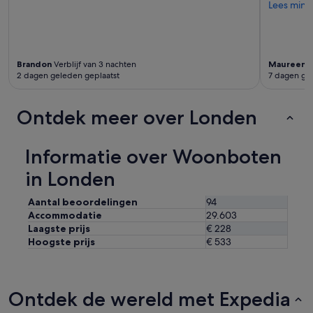
i
Lees mind
o
n
.
S
t
Brandon
Verblijf van 3 nachten
Maureen
V
2 dagen geleden geplaatst
7 dagen ge
a
y
i
Ontdek meer over Londen
n
g
o
Informatie over Woonboten
n
t
in Londen
h
e
Aantal beoordelingen
94
w
Accommodatie
29.603
a
t
Laagste prijs
€ 228
e
Hoogste prijs
€ 533
r
i
s
a
Ontdek de wereld met Expedia
w