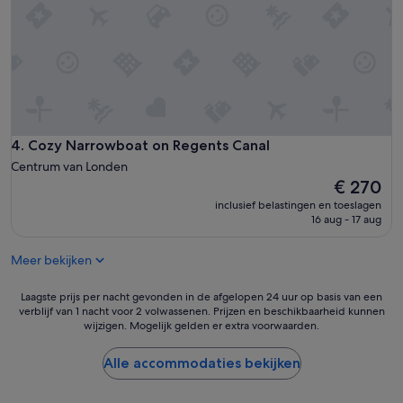
a
u
n
l
d
a
w
n
e
d
h
u
a
n
d
i
e
q
Cozy Narrowboat on Regents Canal
4. Cozy Narrowboat on Regents Canal
v
u
Centrum van Londen
e
e
De
€ 270
r
w
prijs
y
inclusief belastingen en toeslagen
a
is
t
16 aug - 17 aug
y
€ 270
h
t
i
o
Meer bekijken
n
s
g
p
Laagste
Laagste prijs per nacht gevonden in de afgelopen 24 uur op basis van een
w
e
verblijf van 1 nacht voor 2 volwassenen. Prijzen en beschikbaarheid kunnen
prijs
e
n
wijzigen. Mogelijk gelden er extra voorwaarden.
per
n
d
nacht
e
a
gevonden
Alle accommodaties bekijken
e
f
in
d
e
de
e
w