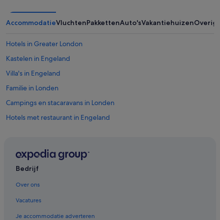
o
r
l
Accommodatie
Vluchten
Pakketten
Auto's
Vakantiehuizen
Overig
d
a
Hotels in Greater London
p
a
Kastelen in Engeland
r
t
Villa's in Engeland
f
Familie in Londen
r
o
Campings en stacaravans in Londen
m
a
Hotels met restaurant in Engeland
n
Herenhuizen in Engeland
y
h
Romantische in Londen
o
t
Accor Hotels in Londen
Bedrijf
e
Herenhuizen in Londen
l
Over ons
e
All-Inclusive in Centrum van Londen
x
Vacatures
p
B&B in Richmond
e
Je accommodatie adverteren