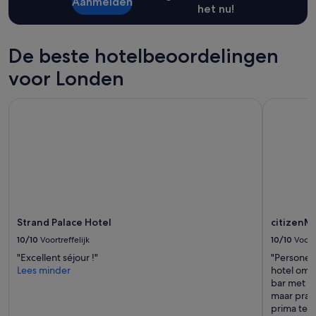
r
Aanmelden
het nu!
r
o
w
De beste hotelbeoordelingen
b
o
voor Londen
a
t
i
Strand Palace Hotel
citizenM 
t
s
e
l
f
a
n
d
t
Strand Palace Hotel
citizenM
h
10/10
Voortreffelijk
10/10
Voortr
e
l
"Excellent séjour !"
"Personeel
o
Lees minder
hotel om 
c
bar met ui
a
maar prakt
t
prima te 