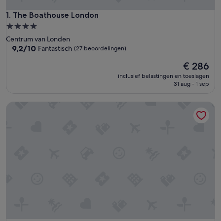
The Boathouse London
1. The Boathouse London
4.0-
sterrenaccommodatie
Centrum van Londen
9.2
9,2/10
Fantastisch
(27 beoordelingen)
van
De
€ 286
10,
prijs
Fantastisch,
inclusief belastingen en toeslagen
is
(27
31 aug - 1 sep
€ 286
beoordelingen)
Comfy Canal Boat in Little Venice for Family & Friends