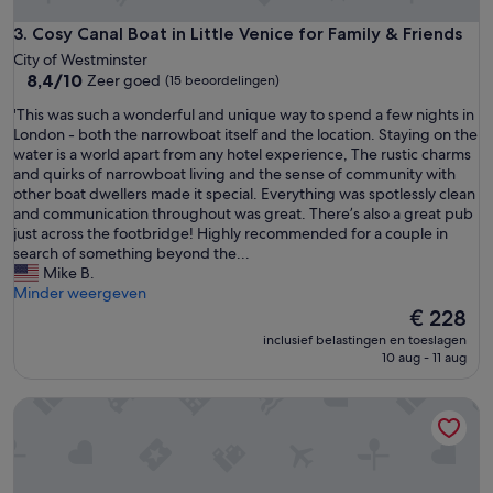
l
y
Cosy Canal Boat in Little Venice for Family & Friends
3. Cosy Canal Boat in Little Venice for Family & Friends
l
City of Westminster
o
8.4
8,4/10
Zeer goed
(15 beoordelingen)
c
van
a
'
'This was such a wonderful and unique way to spend a few nights in
10,
t
T
London - both the narrowboat itself and the location. Staying on the
Zeer
i
h
water is a world apart from any hotel experience, The rustic charms
goed,
o
i
and quirks of narrowboat living and the sense of community with
(15
n
s
other boat dwellers made it special. Everything was spotlessly clean
beoordelingen)
,
w
and communication throughout was great. There’s also a great pub
t
a
just across the footbridge! Highly recommended for a couple in
h
s
search of something beyond the...
e
s
Mike B.
b
u
Minder weergeven
o
c
De
€ 228
a
h
prijs
inclusief belastingen en toeslagen
t
a
is
10 aug - 11 aug
w
w
€ 228
a
o
Cozy Narrowboat on Regents Canal
s
n
c
d
u
e
t
r
e
f