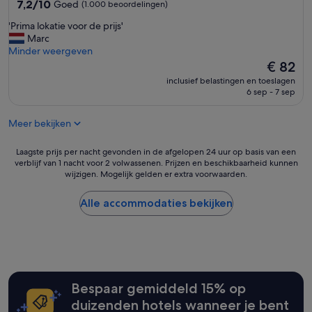
7.2
7,2/10
t
Goed
(1.000 beoordelingen)
n
van
h
v
'
'Prima lokatie voor de prijs'
10,
a
a
P
Marc
Goed,
t
n
r
Minder weergeven
(1.000
p
d
i
De
€ 82
beoordelingen)
r
e
m
prijs
i
inclusief belastingen en toeslagen
v
a
is
c
6 sep - 7 sep
e
l
€ 82
e
g
o
.
a
Meer bekijken
k
R
n
a
o
i
t
Laagste
Laagste prijs per nacht gevonden in de afgelopen 24 uur op basis van een
o
s
i
verblijf van 1 nacht voor 2 volwassenen. Prijzen en beschikbaarheid kunnen
prijs
m
t
wijzigen. Mogelijk gelden er extra voorwaarden.
e
per
w
i
v
nacht
a
s
o
gevonden
Alle accommodaties bekijken
s
c
o
in
j
h
r
de
u
e
d
afgelopen
s
o
e
24
t
p
p
uur
d
t
r
op
o
i
Bespaar gemiddeld 15% op
i
basis
a
e
j
van
duizenden hotels wanneer je bent
b
s