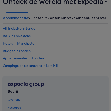
Ontdek de wereld met Expedia
t
h
e
r
Accommodatie
Vluchten
Pakketten
Auto's
Vakantiehuizen
Overig
g
u
All-Inclusive in Londen
e
s
B&B in Folkestone
t
s
Hotels in Manchester
w
Budget in Londen
e
r
Appartementen in Londen
e
r
Campings en stacaravans in Lark Hill
e
B&B in Winchester
s
p
B&B in Leek
e
c
Hotels met 3 sterren in Londen
Bedrijf
t
Hotels in Oxford
f
Over ons
u
Hostels in Bude
l
Vacatures
.
Hostels in Londen