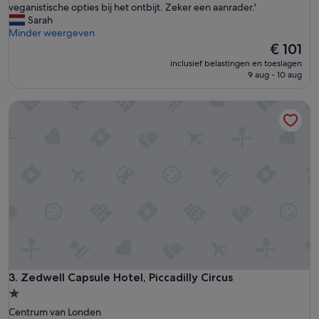
P
veganistische opties bij het ontbijt. Zeker een aanrader.'
Uitstekend,
’
e
Sarah
(1.005
a
r
Minder weergeven
beoordelingen)
i
f
De
€ 101
é
e
prijs
t
inclusief belastingen en toeslagen
c
is
9 aug - 10 aug
é
t
€ 101
d
e
é
Zedwell Capsule Hotel, Piccadilly Circus
l
g
o
o
c
û
a
t
t
é
i
,
e
s
e
u
n
r
p
p
r
a
i
r
j
l
s
Zedwell Capsule Hotel, Piccadilly Circus
3. Zedwell Capsule Hotel, Piccadilly Circus
a
.
m
1.0-
A
a
sterrenaccommodatie
Centrum van Londen
l