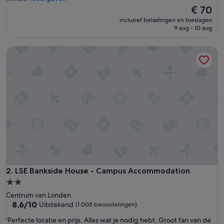
(1.011
p
De
€ 70
beoordelingen)
e
prijs
inclusief belastingen en toeslagen
r
is
9 aug - 10 aug
s
€ 70
o
LSE Bankside House - Campus Accommodation
n
n
e
l
n
e
s
o
n
t
p
a
s
g
LSE Bankside House - Campus Accommodation
2. LSE Bankside House - Campus Accommodation
e
2.0-
n
sterrenaccommodatie
Centrum van Londen
t
8.6
8,6/10
Uitstekend
(1.005 beoordelingen)
i
van
l
'
'Perfecte locatie en prijs. Alles wat je nodig hebt. Groot fan van de
10,
j