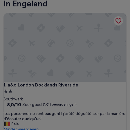
in Engeland
a&o London Docklands Riverside
a&o London Docklands Riverside
1. a&o London Docklands Riverside
2.0-
sterrenaccommodatie
Southwark
8.0
8,0/10
Zeer goed
(1.011 beoordelingen)
van
'
'Les personnel ne sont pas gentil j’ai été dégoûté, sur par la manière
10,
L
d’écouter quelqu’un'
Zeer
e
Eale
goed,
s
Minder weergeven