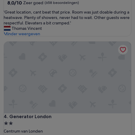
n
8.0
8,0/10
Zeer goed
(658 beoordelingen)
l
i
van
e
è
'
'Great location, cant beat that price. Room was just doable during a
10,
s
r
G
heatwave. Plenty of showers, never had to wait. Other guests were
Zeer
w
e
r
respectful. Elevaters a bit cramped.'
goed,
a
d
e
Thomas Vincent
(658
t
’
a
Minder weergeven
beoordelingen)
j
é
t
e
c
Generator London
l
n
o
o
o
u
c
d
t
a
i
e
t
g
r
i
h
q
o
e
u
n
b
e
,
t
l
c
.
q
a
G
u
n
r
’
t
o
u
b
Generator London
4. Generator London
o
n
e
t
2.0-
'
a
f
sterrenaccommodatie
Centrum van Londen
t
a