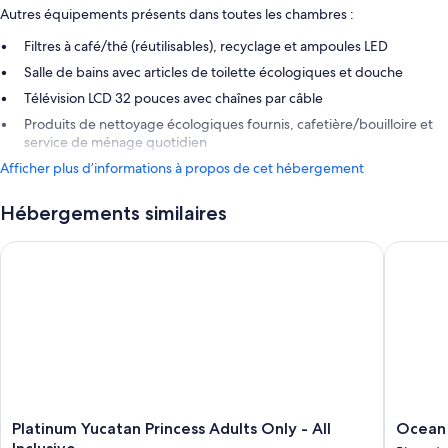
Autres équipements présents dans toutes les chambres :
Filtres à café/thé (réutilisables), recyclage et ampoules LED
Salle de bains avec articles de toilette écologiques et douche
Télévision LCD 32 pouces avec chaînes par câble
Produits de nettoyage écologiques fournis, cafetière/bouilloire et
service de ménage quotidien
Afficher plus d’informations à propos de cet hébergement
Hébergements similaires
Platinum Yucatan Princess Adults Only - All Inclusive
Ocean Riv
Platinum
Ocean
Platinum Yucatan Princess Adults Only - All
Ocean R
Yucatan
Riviera