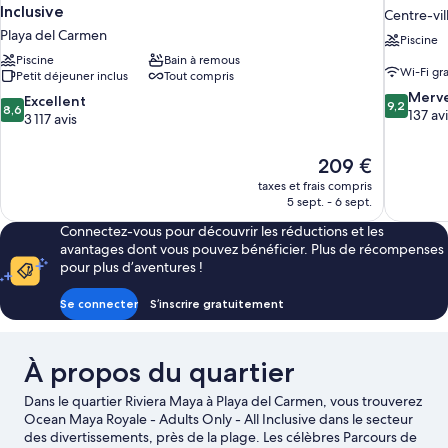
Inclusive
Centre-vil
Playa del Carmen
Piscine
Piscine
Bain à remous
Wi-Fi gra
Petit déjeuner inclus
Tout compris
9.2
Merve
8.6
Excellent
9,2
8,6
sur
137 av
sur
3 117 avis
10,
10,
Merveilleu
Excellent,
Le
209 €
137 avis
3 117 avis
nouveau
taxes et frais compris
prix
5 sept. - 6 sept.
est
Connectez-vous pour découvrir les réductions et les
de
avantages dont vous pouvez bénéficier. Plus de récompenses
209 €
pour plus d’aventures !
Se connecter
S’inscrire gratuitement
À propos du quartier
Dans le quartier Riviera Maya à Playa del Carmen, vous trouverez
Ocean Maya Royale - Adults Only - All Inclusive dans le secteur
des divertissements, près de la plage. Les célèbres Parcours de