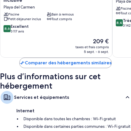
Inclusive
Playa d
Princess
Paradise
Playa del Carmen
Piscin
Adults
All
Tout c
Only
Piscine
Bain à remous
Inclusiv
Petit déjeuner inclus
Tout compris
-
Playa
8.4
Trè
8,4
All
del
sur
3 142
8.6
Excellent
8,6
Inclusive
Carmen
10,
sur
3 117 avis
Playa
Très
10,
Le
209 €
del
bien,
Excellent,
nouveau
Carmen
3 142 avi
3 117 avis
taxes et frais compris
prix
5 sept. - 6 sept.
est
de
Comparer des hébergements similaires
209 €
Plus d’informations sur cet
hébergement
Services et équipements
Internet
Disponible dans toutes les chambres : Wi-Fi gratuit
Disponible dans certaines parties communes : Wi-Fi gratuit