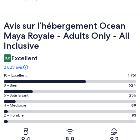
Avis
Avis sur l’hébergement Ocean
Maya Royale - Adults Only - All
Inclusive
Excellent
8,8
2 823 avis
Note
10 – Excellent
1 761
des
Note
8 – Bien
624
voyageurs
des
de 10
Note
6 – Satisfaisant
256
voyageurs
(Excellent),
des
de 8
Note
4 – Médiocre
89
d’après 1761 avis
voyageurs
(Bien),
des
sur 2823.
de 6
Note
2 – Horrible
93
d’après 624 avis
voyageurs
(Satisfaisant),
des
sur 2823.
de 4
d’après 256 avis
voyageurs
(Médiocre),
sur 2823.
de 2
d’après 89 avis
9,4
8,8
9,2