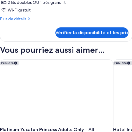
type
2 lits doubles OU 1 très grand lit
de
Wi-Fi gratuit
chambre :
Plus
Plus de détails
Privilege
de
Junior
détails
Vérifier la disponibilité et les prix
Suite
sur
le
Ocean
type
Vous pourriez aussi aimer…
View
de
chambre
Privilege
Platinum Yucatan Princess Adults Only - All Inclusive
Hotel In
Publicité
Publicité
Junior
Suite
Ocean
View
Platinum Yucatan Princess Adults Only - All
Hotel In