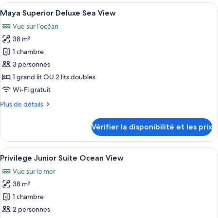
type
Afficher
Une chambre d’hôtel avec un grand lit,
lits
6
de
Maya Superior Deluxe Sea View
toutes
jumeaux
chambre
Vue sur l’océan
Chambre
les
(Suite,
Junior
38 m²
photos
Nature
Double
pour
1 chambre
View)
ou
ce
avec
3 personnes
lits
type
1 grand lit OU 2 lits doubles
jumeaux
de
Wi-Fi gratuit
(Suite,
chambre :
Nature
Plus
Plus de détails
Maya
View)
de
Superior
détails
Vérifier la disponibilité et les prix
Deluxe
sur
le
Sea
type
Afficher
Un balcon avec deux fauteuils en osier,
View
5
de
Privilege Junior Suite Ocean View
toutes
chambre
Vue sur la mer
Maya
les
Superior
38 m²
photos
Deluxe
pour
1 chambre
Sea
ce
View
2 personnes