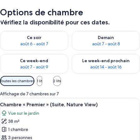
Options de chambre
Vérifiez la disponibilité pour ces dates.
Vérifier la disponibilité pour ce soir août 6 - août 7
Vérifier la disponibilité pour 
Ce soir
Demain
août 6 - août 7
août 7 - août 8
Vérifier la disponibilité pour ce week-end août 7 - août 9
Vérifier la disponibilité pour 
Ce week-end
Le week-end prochain
août 7 - août 9
août 14 - août 16
Filtres
Toutes les chambres
1 lit
2 lits
disponibles
pour
Affichage de 7 chambres sur 7
les
Afficher
Une chambre d’hôtel moderne, dotée d’u
4
Chambre « Premier » (Suite, Nature View)
chambres
toutes
Vue sur le jardin
les
38 m²
photos
pour
1 chambre
ce
3 personnes