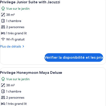
with
5
de
Privilege Junior Suite with Jacuzzi
toutes
Jacuzzi
chambre
Vue sur le jardin
Privilege
les
Romance
38 m²
photos
Suite
pour
1 chambre
with
ce
Jacuzzi
2 personnes
type
1 très grand lit
de
Wi-Fi gratuit
chambre :
Plus
Plus de détails
Privilege
de
Junior
détails
Vérifier la disponibilité et les prix
Suite
sur
le
with
type
Afficher
Une chambre d’hôtel comprenant un lit,
Jacuzzi
5
de
Privilege Honeymoon Maya Deluxe
toutes
chambre
Vue sur le jardin
Privilege
les
Junior
38 m²
photos
Suite
pour
1 chambre
with
ce
Jacuzzi
2 personnes
type
1 très grand lit