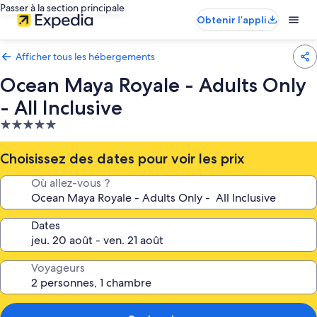
Passer à la section principale
Obtenir l’appli
Afficher tous les hébergements
Ocean Maya Royale - Adults Only
- All Inclusive
Hébergement
5.0 étoiles
Choisissez des dates pour voir les prix
Où allez-vous ?
Dates
Voyageurs