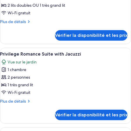
type
2 lits doubles OU 1 très grand lit
de
Wi-Fi gratuit
chambre :
Plus
Plus de détails
Chambre
de
«
détails
Vérifier la disponibilité et les prix
Premier
sur
le
»
type
Afficher
Une chambre d’hôtel équipée d’un lit, 
(Suite,
3
de
Privilege Romance Suite with Jacuzzi
toutes
Nature
chambre
Vue sur le jardin
Chambre
les
View)
«
1 chambre
photos
Premier
pour
2 personnes
»
ce
(Suite,
1 très grand lit
Nature
type
Wi-Fi gratuit
View)
de
Plus
Plus de détails
chambre :
de
Privilege
détails
Vérifier la disponibilité et les prix
sur
Romance
le
Suite
type
Afficher
Une chambre d’hôtel moderne avec un ca