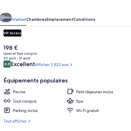
Royale
-
cédent
Suivant
Adults
96+
Présentation
Chambres
Emplacement
Conditions
Only
VIP Access
-
All
Le
198 €
Inclusive
prix
taxes et frais compris
actuel
20 août - 21 août
est
Avis
Excellent
8,8
Afficher 2 823 avis
8,8 sur 10
de
voyageurs
198 €.
Équipements populaires
Solarium
Piscine
Petit déjeuner inclus
Tout compris
Spa
Parking inclus
Wi-Fi gratuit
Tout afficher