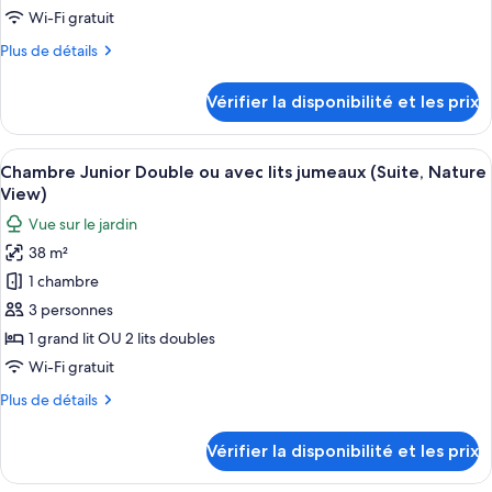
de
Wi-Fi gratuit
chambre :
Plus
Plus de détails
Privilege
de
Honeymoon
détails
Vérifier la disponibilité et les prix
Maya
sur
le
Deluxe
type
Afficher
Une chambre d’hôtel avec un grand lit,
5
de
Chambre Junior Double ou avec lits jumeaux (Suite, Nature
toutes
chambre
View)
Privilege
les
Vue sur le jardin
Honeymoon
photos
Maya
38 m²
pour
Deluxe
1 chambre
ce
type
3 personnes
de
1 grand lit OU 2 lits doubles
chambre :
Wi-Fi gratuit
Chambre
Plus
Plus de détails
Junior
de
Double
détails
Vérifier la disponibilité et les prix
sur
ou
le
avec