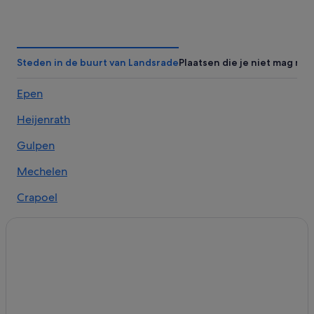
Hotels in Reijmerstok
Fletcher-Hotels in Vijlen
Lodges in Epen
Steden in de buurt van Landsrade
Plaatsen die je niet mag mi
Hotels in Slenaken
Epen
Kastelen in Slenaken
Heijenrath
Romantik Hotel in Gulpen
Hotels met 5 sterren in Epen
Gulpen
Campings en stacaravans in Mechelen
Mechelen
Chalets in Mechelen
Crapoel
Vakantieparken in Epen
Particuliere vakantiehuizen in Mechelen
Hotels in Gulpen
Kastelen in Epen
Hotels in Margraten
Kastelen in Gulpen