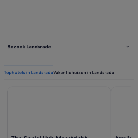
Bezoek Landsrade
Tophotels in Landsrade
Vakantiehuizen in Landsrade
The Social Hub Maastricht
Amrâth Gran