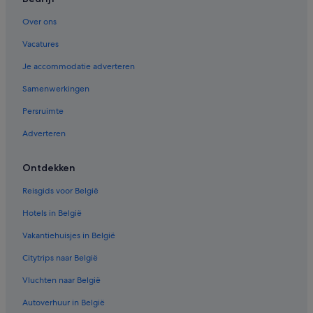
Hostels in Gulpen
Over ons
B&B in Slenaken
Vacatures
Hotels met gratis ontbijt in Gulpen
Je accommodatie adverteren
Hotels met restaurant in Noorbeek
Samenwerkingen
Particuliere vakantiehuizen in Margraten
Persruimte
Particuliere vakantiehuizen in Vijlen
Adverteren
Fletcher-Hotels in Wahlwiller
Hotels in Vijlen
Ontdekken
Hotels in Epen
Reisgids voor België
Hotels in Mechelen
Hotels in België
Bastion Hotels in Mechelen
Vakantiehuisjes in België
Woonboten in Mechelen
Citytrips naar België
Fletcher-Hotels in Slenaken
Vluchten naar België
B&B in Mechelen
Autoverhuur in België