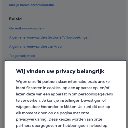
Hotels met gratis ontbijt in Epen
Kies je ideale accommodatie
B&B in Gulpen
Hotels in de buurt van Mosaqua
Beleid
Van der Valk Hotels in Epen
Gebruiksvoorwaarden
Fletcher-Hotels in Gulpen
Algemene voorwaarden (exclusief Vrbo-boekingen)
Bastion Hotels in Epen
Algemene voorwaarden van Vrbo
B&B in Epen
Toegankelijkheid
Spa in Epen
Privacy
Particuliere vakantiehuizen in Gulpen
Wij vinden uw privacy belangrijk
Cookies
Hotels met 4 sterren in Vijlen
Wij en onze
16
partners slaan informatie, zoals unieke
Juridische informatie/Contact
Van der Valk Hotels in Slenaken
identificatoren in cookies, op een apparaat op, en/of
Inhoudsrichtlijnen en inhoud rapporteren
lezen deze van een apparaat in om persoonsgegevens
Hotels met restaurant in Epen
te verwerken. Je kunt je instellingen bevestigen of
Huisdiervriendelijke in Epen
Hulp
wijzigen door hieronder te klikken. Je kunt dit ook op
Vakantieparken in Gulpen
elk moment doen op de pagina met onze
Ondersteuning
privacyverklaring. Deze keuzes worden aan onze
Je boeking wijzigen of annuleren
partners doorgegeven en hebben geen invloed op