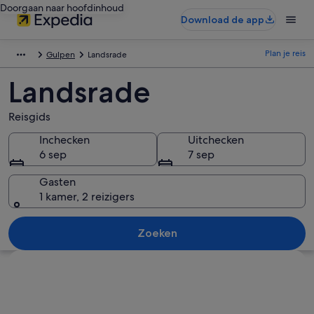
Doorgaan naar hoofdinhoud
Download de app
Plan je reis
Gulpen
Landsrade
Landsrade
Reisgids
Inchecken
Uitchecken
6 sep
7 sep
Gasten
1 kamer, 2 reizigers
Zoeken
Kaart verkennen