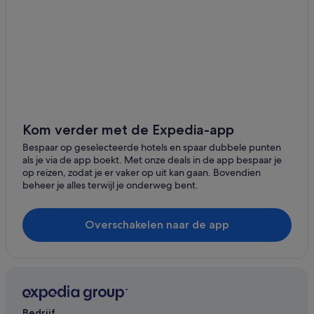
Hotels in Heijenrath
Fletcher-Hotels in Noorbeek
Hotels in de buurt van Amerikaanse Begraafplaats
Hotels met parkeerplaatsen in Gulpen
Campings en stacaravans in Epen
Van der Valk Hotels in Gulpen
Kom verder met de Expedia-app
Particuliere vakantiehuizen in Slenaken
Bespaar op geselecteerde hotels en spaar dubbele punten
als je via de app boekt. Met onze deals in de app bespaar je
Hotels met 5 sterren in Mechelen
op reizen, zodat je er vaker op uit kan gaan. Bovendien
beheer je alles terwijl je onderweg bent.
Particuliere vakantiehuizen in Epen
B&B in Wijlre
Overschakelen naar de app
Hotels in Eys
Hotels in Wijlre
Hotels met restaurant in Gulpen
Hotels in Wahlwiller
Bedrijf
Fletcher-Hotels in Mechelen