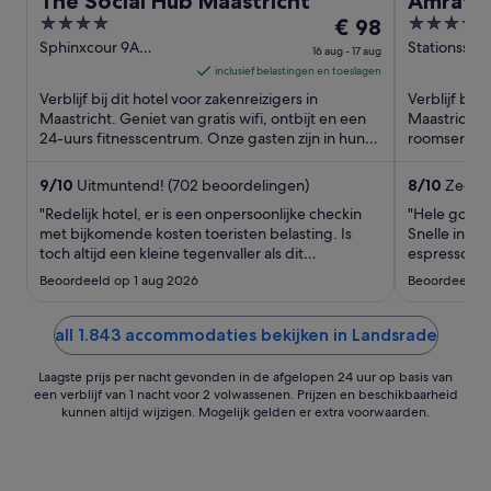
The Social Hub Maastricht
Amrâth 
4
De
3.5
€ 98
l'Emper
out
prijs
out
Sphinxcour 9A
Stationsstra
16 aug - 17 aug
Maastricht
Maastricht
of
is
of
inclusief belastingen en toeslagen
5
€ 98
5
Verblijf bij dit hotel voor zakenreizigers in
Verblijf bij 
per
Maastricht. Geniet van gratis wifi, ontbijt en een
Maastricht. 
24-uurs fitnesscentrum. Onze gasten zijn in hun
nacht
roomservice.
beoordelingen ...
beoordelinge
van
16
9
/
10
Uitmuntend! (702 beoordelingen)
8
/
10
Zeer g
aug
"Redelijk hotel, er is een onpersoonlijke checkin
"Hele goede 
tot
met bijkomende kosten toeristen belasting. Is
Snelle inche
toch altijd een kleine tegenvaller als dit
17
espressomac
vantevoren niet is aangegeven"
uitchecken g
aug
Beoordeeld op 1 aug 2026
Beoordeeld o
all 1.843 accommodaties bekijken in Landsrade
Laagste prijs per nacht gevonden in de afgelopen 24 uur op basis van
een verblijf van 1 nacht voor 2 volwassenen. Prijzen en beschikbaarheid
kunnen altijd wijzigen. Mogelijk gelden er extra voorwaarden.