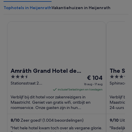
Tophotels in Heijenrath
Vakantiehuizen in Heijenrath
Amrâth Grand Hotel de l'Empereur
The Social 
Amrâth Grand Hotel de
The Soc
3.5
De
4
l'Empereur
€ 104
out
prijs
out
Stationsstraat 2
Sphinxcour
16 aug - 17 aug
Maastricht
Maastricht
of
is
of
inclusief belastingen en toeslagen
5
€ 104
5
Verblijf bij dit hotel voor zakenreizigers in
Verblijf bij 
per
Maastricht. Geniet van gratis wifi, ontbijt en
Maastricht. 
roomservice. Onze gasten zijn in hun
nacht
24-uurs fitn
beoordelingen erg positief ...
beoordeling
van
16
8
/
10
Zeer goed! (1.004 beoordelingen)
9
/
10
Uitmun
aug
"Het hele hotel kwam toch over als vergane glorie.
"Redelijk ho