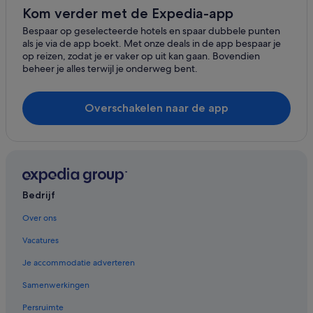
Fletcher-Hotels in Mechelen
Kom verder met de Expedia-app
Hotels met gratis ontbijt in Epen
Bespaar op geselecteerde hotels en spaar dubbele punten
als je via de app boekt. Met onze deals in de app bespaar je
Bastion Hotels in Epen
op reizen, zodat je er vaker op uit kan gaan. Bovendien
beheer je alles terwijl je onderweg bent.
Hotels in Mechelen
Hostels in Mechelen
Overschakelen naar de app
Hostels in Gulpen
Fletcher-Hotels in Slenaken
Hotels in Wijlre
Fletcher-Hotels in Noorbeek
Bedrijf
Particuliere vakantiehuizen in Margraten
Fletcher-Hotels in Gulpen
Over ons
Hotels in Wahlwiller
Vacatures
Hotels met 5 sterren in Mechelen
Je accommodatie adverteren
Hotels in de buurt van Klooster Wittem
Samenwerkingen
Spa in Epen
Persruimte