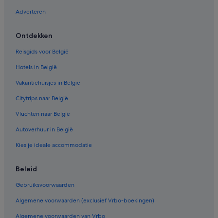
Van der Valk Hotels in Epen
Adverteren
Hotels in Slenaken
Huisdiervriendelijke in Epen
Ontdekken
Van der Valk Hotels in Gulpen
Reisgids voor België
Hotels met restaurant in Epen
Hotels in België
Hotels met restaurant in Gulpen
Vakantiehuisjes in België
Hotels in Vijlen
Citytrips naar België
Romantik Hotel in Gulpen
Vluchten naar België
Hotels in Margraten
Autoverhuur in België
Hotels in Heijenrath
Kies je ideale accommodatie
Particuliere vakantiehuizen in Slenaken
Campings en stacaravans in Epen
Beleid
Fletcher-Hotels in Wahlwiller
Gebruiksvoorwaarden
Hotels in Epen
Algemene voorwaarden (exclusief Vrbo-boekingen)
Hotels met parkeerplaatsen in Gulpen
Algemene voorwaarden van Vrbo