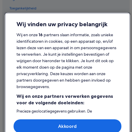
Kastelen in Epen
Toegankelijkheid
Hostels in Vijlen
Privacy
Woonboten in Mechelen
Wij vinden uw privacy belangrijk
Cookies
Kastelen in Mechelen
Wij en onze
16
partners slaan informatie, zoals unieke
Juridische informatie/Contact
Fletcher-Hotels in Vijlen
identificatoren in cookies, op een apparaat op, en/of
Inhoudsrichtlijnen en inhoud rapporteren
lezen deze van een apparaat in om persoonsgegevens
Hotels in Gulpen
te verwerken. Je kunt je instellingen bevestigen of
Particuliere vakantiehuizen in Vijlen
Hulp
wijzigen door hieronder te klikken. Je kunt dit ook op
Kastelen in Slenaken
elk moment doen op de pagina met onze
Ondersteuning
privacyverklaring. Deze keuzes worden aan onze
Je boeking wijzigen of annuleren
partners doorgegeven en hebben geen invloed op
browsegegevens.
Restitutieproces en tijdsbestek
Wij en onze partners verwerken gegevens
Boek een vlucht met airlinetegoed
voor de volgende doeleinden:
Internationale reisdocumenten
Precieze geolocatiegegevens gebruiken. De
apparaatkenmerken actief scannen ter identificatie.
Informatie op een apparaat opslaan en/of openen.
Akkoord
Gepersonaliseerde advertenties en content, advertentie-
en contentmetingen, doelgroepenonderzoek en