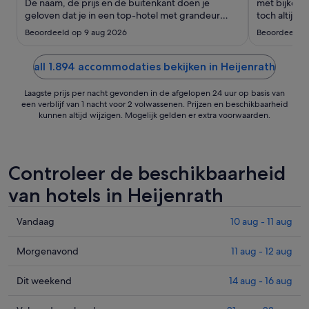
tot
De naam, de prijs en de buitenkant doen je
met bijkomen
geloven dat je in een top-hotel met grandeur
17
toch altijd e
verblijft, maar de kamer is toch gewoon erg basic.
vantevoren 
aug
Beoordeeld op 9 aug 2026
Beoordeeld o
De bar is wel gezellig en het barpersoneel
bijzonder vriendelijk."
all 1.894 accommodaties bekijken in Heijenrath
Laagste prijs per nacht gevonden in de afgelopen 24 uur op basis van
een verblijf van 1 nacht voor 2 volwassenen. Prijzen en beschikbaarheid
kunnen altijd wijzigen. Mogelijk gelden er extra voorwaarden.
Controleer de beschikbaarheid
van hotels in Heijenrath
Prijzen
Vandaag
10 aug - 11 aug
in
Heijenrath
Prijzen
Morgenavond
11 aug - 12 aug
voor
in
vanavond,
Heijenrath
Prijzen
Dit weekend
14 aug - 16 aug
10
voor
in
aug