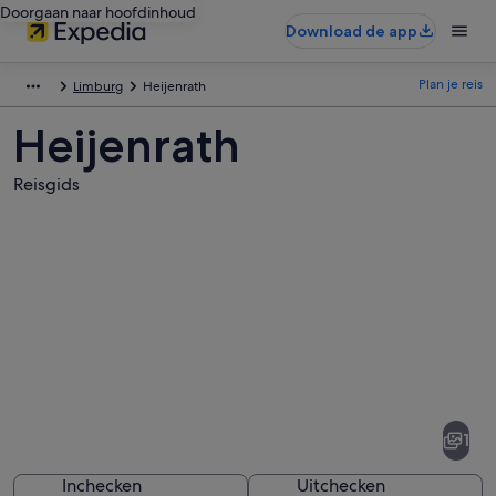
Doorgaan naar hoofdinhoud
Download de app
Plan je reis
Limburg
Heijenrath
Heijenrath
Reisgids
Afbeeldingen
van
Heijenrath
1
Inchecken
Uitchecken