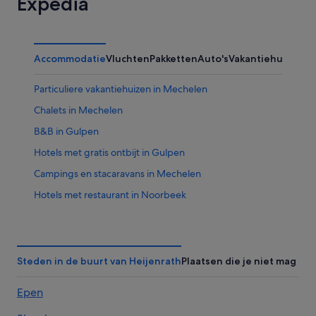
Expedia
Accommodatie
Vluchten
Pakketten
Auto's
Vakantiehuizen
Particuliere vakantiehuizen in Mechelen
Chalets in Mechelen
B&B in Gulpen
Hotels met gratis ontbijt in Gulpen
Campings en stacaravans in Mechelen
Hotels met restaurant in Noorbeek
Hotels in Reijmerstok
Hotels in Noorbeek
Hotels in Eys
Steden in de buurt van Heijenrath
Plaatsen die je niet mag mi
Particuliere vakantiehuizen in Gulpen
Epen
Hotels met 5 sterren in Epen