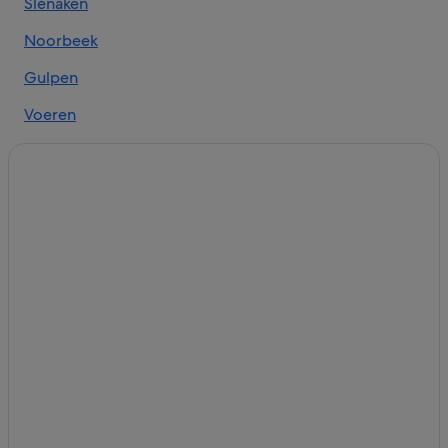
Slenaken
Hotels in de buurt van Mosaqua
Bastion Hotels in Mechelen
Noorbeek
B&B in Epen
Gulpen
Van der Valk Hotels in Slenaken
Voeren
Kastelen in Gulpen
Mechelen
Hotels met 4 sterren in Vijlen
Teuven
Vakantieparken in Gulpen
Hotels in de buurt van Amerikaanse Begraafplaats
Landsrade
B&B in Wijlre
Fletcher-Hotels in Epen
Vakantieparken in Epen
B&B in Mechelen
Particuliere vakantiehuizen in Epen
Lodges in Epen
B&B in Slenaken