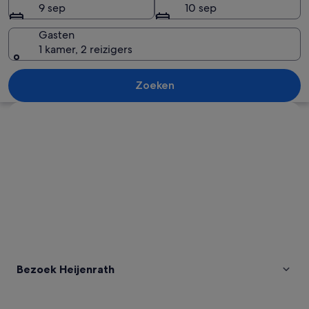
9 sep
10 sep
Gasten
1 kamer, 2 reizigers
Luchtbeeld van een klein stadje met 
Zoeken
Kaart verkennen
Bezoek Heijenrath