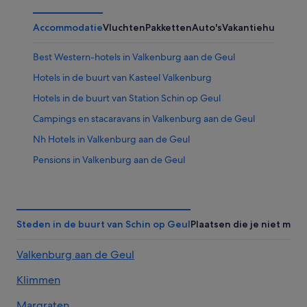
Accommodatie
Vluchten
Pakketten
Auto's
Vakantiehuizen
Ov
Best Western-hotels in Valkenburg aan de Geul
Hotels in de buurt van Kasteel Valkenburg
Hotels in de buurt van Station Schin op Geul
Campings en stacaravans in Valkenburg aan de Geul
Nh Hotels in Valkenburg aan de Geul
Pensions in Valkenburg aan de Geul
Hotels met gratis ontbijt in Valkenburg aan de Geul
Spa in Valkenburg aan de Geul
Budget in Zuid-Limburg
Steden in de buurt van Schin op Geul
Plaatsen die je niet mag
Vakantieparken in Valkenburg aan de Geul
Valkenburg aan de Geul
Hotels in de buurt van Wilhelminatoren
Klimmen
Van der Valk Hotels in Zuid-Limburg
Luxe in Valkenburg aan de Geul
Margraten