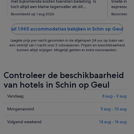
tot
met bijkomende kosten toeristen belasting. Is
Snelle inche
toch altijd een kleine tegenvaller als dit
17
espressomac
vantevoren niet is aangegeven"
uitchecken g
aug
Beoordeeld op 1 aug 2026
Beoordeeld o
all 1.945 accommodaties bekijken in Schin op Geul
Laagste prijs per nacht gevonden in de afgelopen 24 uur op basis van
een verblijf van 1 nacht voor 2 volwassenen. Prijzen en beschikbaarheid
kunnen altijd wijzigen. Mogelijk gelden er extra voorwaarden.
Controleer de beschikbaarheid
van hotels in Schin op Geul
Prijzen
Vandaag
8 aug - 9 aug
in
Schin
Prijzen
Morgenavond
9 aug - 10 aug
op
in
Geul
Schin
Prijzen
Volgend weekend
14 aug - 16 aug
voor
op
in
vanavond,