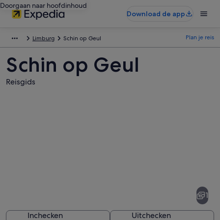
Doorgaan naar hoofdinhoud
Download de app
Plan je reis
Limburg
Schin op Geul
Schin op Geul
Reisgids
Afbeeldingen
van
Schin
1
op
Geul
Inchecken
Uitchecken