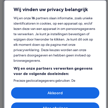
Boetiek in Valkenburg aan de Geul
Privacy
All-Inclusive in Valkenburg aan de Geul
Wij vinden uw privacy belangrijk
Cookies
Fletcher-Hotels in Schin op Geul
Wij en onze
16
partners slaan informatie, zoals unieke
Juridische informatie/Contact
Best Western-hotels in Zuid-Limburg
identificatoren in cookies, op een apparaat op, en/of
Inhoudsrichtlijnen en inhoud rapporteren
lezen deze van een apparaat in om persoonsgegevens
Hotels in de buurt van Gemeentegrot Valkenburg
te verwerken. Je kunt je instellingen bevestigen of
Fletcher-Hotels in Valkenburg aan de Geul
Hulp
wijzigen door hieronder te klikken. Je kunt dit ook op
elk moment doen op de pagina met onze
Ondersteuning
privacyverklaring. Deze keuzes worden aan onze
Je boeking wijzigen of annuleren
partners doorgegeven en hebben geen invloed op
browsegegevens.
Restitutieproces en tijdsbestek
Wij en onze partners verwerken gegevens
Boek een vlucht met airlinetegoed
voor de volgende doeleinden:
Internationale reisdocumenten
Precieze geolocatiegegevens gebruiken. De
apparaatkenmerken actief scannen ter identificatie.
Informatie op een apparaat opslaan en/of openen.
Akkoord
Gepersonaliseerde advertenties en content, advertentie-
en contentmetingen, doelgroepenonderzoek en
ontwikkeling van diensten.
Expedia, Inc. is niet verantwoordelijk voor de inhoud op externe
websites.
Partnerlijst (derden)