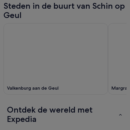
Geul
Schin
Steden in de buurt van Schin op
8
voor
op
aug
morgenavond,
Geul
Geul
-
9
voor
9
aug
volgend
aug,
-
weekend,
bekijken
10
14
aug,
aug
bekijken
-
16
aug,
bekijken
Valkenburg aan de Geul
Margrat
Ontdek de wereld met
Expedia