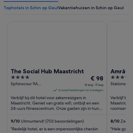
Tophotels in Schin op Geul
Vakantiehuizen in Schin op Geul
The Social Hub Maastricht
Amrâth Gran
The Social Hub Maastricht
Amrâth 
4
De
3.5
€ 98
l'Emper
out
prijs
out
Sphinxcour 9A
Stationsstra
16 aug - 17 aug
Maastricht
Maastricht
of
is
of
inclusief belastingen en toeslagen
5
€ 98
5
Verblijf bij dit hotel voor zakenreizigers in
Verblijf bij 
per
Maastricht. Geniet van gratis wifi, ontbijt en een
Maastricht. 
24-uurs fitnesscentrum. Onze gasten zijn in hun
nacht
roomservice.
beoordelingen ...
beoordelinge
van
16
9
/
10
Uitmuntend! (703 beoordelingen)
8
/
10
Zeer g
aug
"Redelijk hotel, er is een onpersoonlijke checkin
"Hele goede 