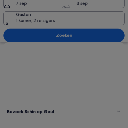
7 sep
8 sep
Gasten
1 kamer, 2 reizigers
Een bosrijk pad met hoge bomen en kle
Zoeken
Kaart verkennen
Bezoek Schin op Geul