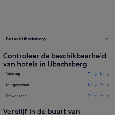
Bezoek Ubachsberg
Controleer de beschikbaarheid
van hotels in Ubachsberg
Prijzen
Vandaag
7 aug - 8 aug
in
Ubachsberg
Prijzen
Morgenavond
8 aug - 9 aug
voor
in
vanavond,
Ubachsberg
Prijzen
Dit weekend
7 aug - 9 aug
7
voor
in
aug
morgenavond,
Ubachsberg
Verblijf in de buurt van
-
8
voor