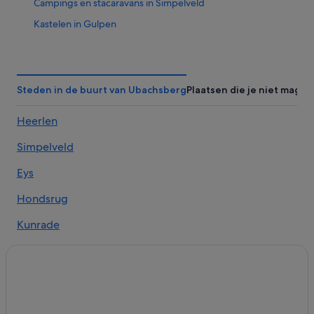
Campings en stacaravans in Simpelveld
Kastelen in Gulpen
Vakantieparken in Gulpen
Hotels in Schin op Geul
Vakantieparken in Klimmen
Steden in de buurt van Ubachsberg
Plaatsen die je niet mag m
Hotels in de buurt van Station Klimmen-Ransdaal
Heerlen
Hotels in de buurt van SnowWorld Landgraaf
Simpelveld
Hotels in Wahlwiller
Huisdiervriendelijke in Heerlen
Eys
Hotels in Ubachsberg
Hondsrug
Hotels in de buurt van Theater Heerlen
Kunrade
Hotels in Gulpen
Hotels in de buurt van Parkstad Limburg Theater
Campings en stacaravans in Molenberg
Van der Valk Hotels in Gulpen