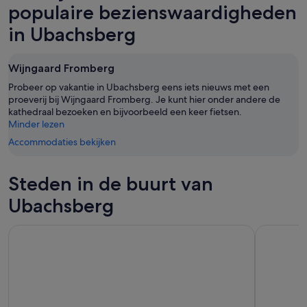
8
aug
dit
populaire bezienswaardigheden
aug,
-
weekend,
in Ubachsberg
bekijken
9
7
aug,
aug
bekijken
-
Wijngaard Fromberg
9
Probeer op vakantie in Ubachsberg eens iets nieuws met een
aug,
proeverij bij Wijngaard Fromberg. Je kunt hier onder andere de
bekijken
kathedraal bezoeken en bijvoorbeeld een keer fietsen.
Minder lezen
Accommodaties bekijken
Steden in de buurt van
Ubachsberg