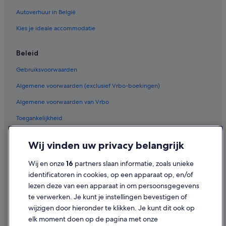
Fletcher-Hotels in Gulpen
Autoverhuur in België
Vakantieparken in Molenberg
Kies je ideale accommodatie
Particuliere vakantiehuizen in Gulpen
Hotels in Walem
Beleid
Van der Valk Hotels in Voerendaal
Gebruiksvoorwaarden
Algemene voorwaarden (exclusief Vrbo-boekingen)
Algemene voorwaarden van Vrbo
Toegankelijkheid
Privacy
Wij vinden uw privacy belangrijk
Cookies
Wij en onze
16
partners slaan informatie, zoals unieke
Juridische informatie/Contact
identificatoren in cookies, op een apparaat op, en/of
Inhoudsrichtlijnen en inhoud rapporteren
lezen deze van een apparaat in om persoonsgegevens
te verwerken. Je kunt je instellingen bevestigen of
Hulp
wijzigen door hieronder te klikken. Je kunt dit ook op
elk moment doen op de pagina met onze
Ondersteuning