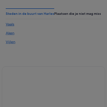
Bastion Hotels in Epen
Spa in Vaals
Steden in de buurt van Harles
Plaatsen die je niet mag missen
Campings en stacaravans in Mechelen
Vaals
B&B in Gulpen
Aken
Hostels in Vaals
Hostels in Mechelen
Vijlen
Hotels in Wahlwiller
Lodges in Epen
Appartementen in Vaals
Van der Valk Hotels in Vaals
B&B in Vaals
Hotels met 5 sterren in Epen
Huisdiervriendelijke in Epen
Kastelen in Epen
Fletcher-Hotels in Vaals