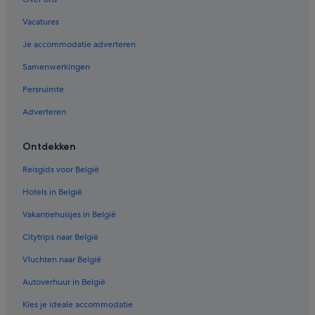
Hotels in Gulpen
Vacatures
Hotels in de buurt van Labyrint Drielandenpunt Vaals
Je accommodatie adverteren
Particuliere vakantiehuizen in Vaals
Samenwerkingen
Hotels in Eys
Persruimte
Hotels in Simpelveld
Adverteren
Hotels met gratis ontbijt in Gulpen
Hostels in Vijlen
Ontdekken
Hotels in de buurt van Mosaqua
Reisgids voor België
Hotels in Mechelen
Hotels in België
Hotels in de buurt van Drielandenpunt
Vakantiehuisjes in België
Hotels met gratis ontbijt in Epen
Citytrips naar België
Fletcher-Hotels in Epen
Vluchten naar België
Fletcher-Hotels in Vijlen
Autoverhuur in België
Hostels in Gulpen
Kies je ideale accommodatie
Hotels met restaurant in Vaals