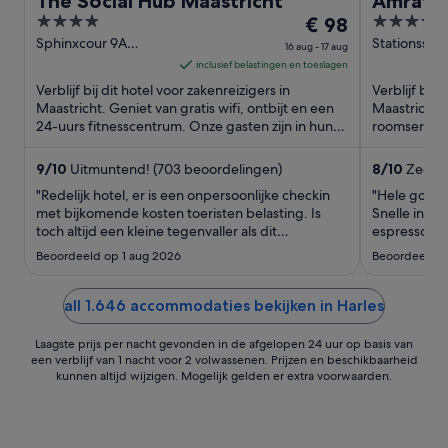
The Social Hub Maastricht
Amrâth 
4
De
3.5
€ 98
l'Emper
out
prijs
out
Sphinxcour 9A
Stationsstra
16 aug - 17 aug
Maastricht
Maastricht
of
is
of
inclusief belastingen en toeslagen
5
€ 98
5
Verblijf bij dit hotel voor zakenreizigers in
Verblijf bij 
per
Maastricht. Geniet van gratis wifi, ontbijt en een
Maastricht. 
24-uurs fitnesscentrum. Onze gasten zijn in hun
nacht
roomservice.
beoordelingen ...
beoordelinge
van
16
9
/
10
Uitmuntend! (703 beoordelingen)
8
/
10
Zeer g
aug
"Redelijk hotel, er is een onpersoonlijke checkin
"Hele goede 
tot
met bijkomende kosten toeristen belasting. Is
Snelle inche
toch altijd een kleine tegenvaller als dit
17
espressomac
vantevoren niet is aangegeven"
uitchecken g
aug
Beoordeeld op 1 aug 2026
Beoordeeld o
all 1.646 accommodaties bekijken in Harles
Laagste prijs per nacht gevonden in de afgelopen 24 uur op basis van
een verblijf van 1 nacht voor 2 volwassenen. Prijzen en beschikbaarheid
kunnen altijd wijzigen. Mogelijk gelden er extra voorwaarden.