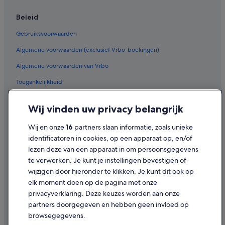
Fletcher-Hotels in Wahlwiller
Beleid
Fletcher-Hotels in Gulpen
Gebruiksvoorwaarden
Hotels in de buurt van Klooster Wittem
Algemene voorwaarden (exclusief Vrbo-boekingen)
Luxe in Vaals
Algemene voorwaarden van Vrbo
Hotels met 5 sterren in Vaals
Toegankelijkheid
Kastelen in Gulpen
Privacy
Van der Valk Hotels in Gulpen
Wij vinden uw privacy belangrijk
Cookies
B&B in Epen
Wij en onze
16
partners slaan informatie, zoals unieke
Juridische informatie/Contact
Romantik Hotel in Gulpen
identificatoren in cookies, op een apparaat op, en/of
Inhoudsrichtlijnen en inhoud rapporteren
lezen deze van een apparaat in om persoonsgegevens
Hotels met 4 sterren in Vijlen
te verwerken. Je kunt je instellingen bevestigen of
Particuliere vakantiehuizen in Vijlen
Hulp
wijzigen door hieronder te klikken. Je kunt dit ook op
Campings en stacaravans in Vaals
elk moment doen op de pagina met onze
Ondersteuning
privacyverklaring. Deze keuzes worden aan onze
Hotels in de buurt van Drielandenpunt
Je boeking wijzigen of annuleren
partners doorgegeven en hebben geen invloed op
Bastion Hotels in Mechelen
browsegegevens.
Restitutieproces en tijdsbestek