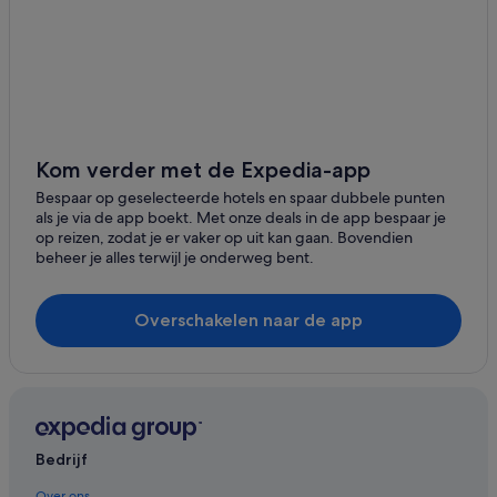
Woonboten in Mechelen
Vakantieparken in Vaals
Campings en stacaravans in Simpelveld
Particuliere vakantiehuizen in Mechelen
Hotels met 5 sterren in Mechelen
Kom verder met de Expedia-app
Campings en stacaravans in Epen
Bespaar op geselecteerde hotels en spaar dubbele punten
als je via de app boekt. Met onze deals in de app bespaar je
Spa in Epen
op reizen, zodat je er vaker op uit kan gaan. Bovendien
beheer je alles terwijl je onderweg bent.
Vakantieparken in Gulpen
Hotels met restaurant in Epen
Overschakelen naar de app
Chalets in Mechelen
Hotels in Epen
Kastelen in Vaals
B&B in Mechelen
Bedrijf
Hotels in Vaals
Hotels met restaurant in Gulpen
Over ons