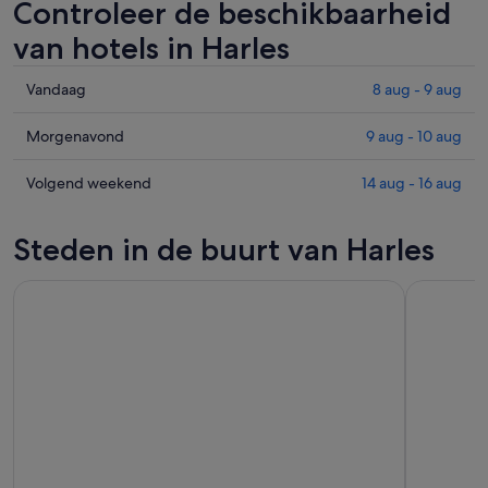
Controleer de beschikbaarheid
van hotels in Harles
Prijzen
Vandaag
8 aug - 9 aug
in
Harles
Prijzen
Morgenavond
9 aug - 10 aug
voor
in
vanavond,
Harles
Prijzen
Volgend weekend
14 aug - 16 aug
8
voor
in
aug
morgenavond,
Harles
Steden in de buurt van Harles
-
9
voor
9
aug
volgend
aug,
-
weekend,
bekijken
10
14
aug,
aug
bekijken
-
16
aug,
bekijken