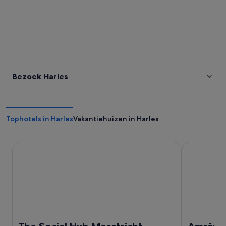
Bezoek Harles
Tophotels in Harles
Vakantiehuizen in Harles
The Social Hub Maastricht
Amrâth Gran