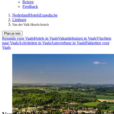
Reizen
Feedback
Nederland
Hotels
Expedia.be
Limburg
Van der Valk Hotels-hotels
Plan je reis
Reisgids voor Vaals
Hotels in Vaals
Vakantiehuizen in Vaals
Vluchten
naar Vaals
Activiteiten in Vaals
Autoverhuur in Vaals
Pakketten voor
Vaals