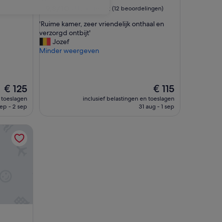
9.8
9,8/10
Uitzonderlijk
(12 beoordelingen)
van
'
'Ruime kamer, zeer vriendelijk onthaal en
10,
R
verzorgd ontbijt'
Uitzonderlijk,
u
Jozef
(12
i
Minder weergeven
beoordelingen)
m
e
k
a
De
De
€ 125
€ 115
m
prijs
prijs
n toeslagen
inclusief belastingen en toeslagen
e
is
is
sep - 2 sep
31 aug - 1 sep
r
€ 125
€ 115
,
z
e
e
r
v
r
i
e
n
d
e