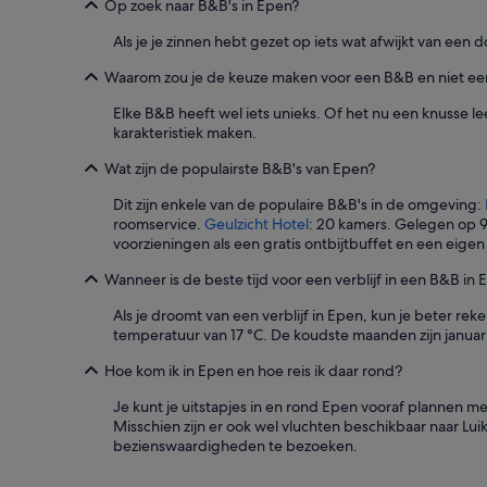
a
Op zoek naar B&B's in Epen?
t
o
.
n
Als je je zinnen hebt gezet op iets wat afwijkt van een 
T
t
h
Waarom zou je de keuze maken voor een B&B en niet ee
b
e
i
Elke B&B heeft wel iets unieks. Of het nu een knusse le
r
j
karakteristiek maken.
o
t
o
e
Wat zijn de populairste B&B's van Epen?
m
n
w
d
Dit zijn enkele van de populaire B&B's in de omgeving:
a
i
roomservice.
Geulzicht Hotel
: 20 kamers. Gelegen op 
s
c
voorzieningen als een gratis ontbijtbuffet en een eigen 
d
h
e
t
Wanneer is de beste tijd voor een verblijf in een B&B in
c
b
e
i
Als je droomt van een verblijf in Epen, kun je beter 
n
j
temperatuur van 17 °C. De koudste maanden zijn januar
t
M
e
Hoe kom ik in Epen en hoe reis ik daar rond?
a
v
a
Je kunt je uitstapjes in en rond Epen vooraf plannen m
e
s
Misschien zijn er ook wel vluchten beschikbaar naar L
n
t
bezienswaardigheden te bezoeken.
i
r
f
i