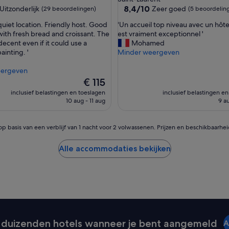
8.4
8,4/10
Uitzonderlijk
Zeer goed
(29 beoordelingen)
(5 beoordelin
van
'
quiet location. Friendly host. Good
'Un accueil top niveau avec un hôte
10,
U
with fresh bread and croissant. The
est vraiment exceptionnel '
lijk,
Zeer
n
ecent even if it could use a
Mohamed
goed,
a
ainting. '
Minder weergeven
ingen)
(5
c
beoordelingen)
c
eergeven
u
De
€ 115
e
prijs
inclusief belastingen en toeslagen
inclusief belastingen e
i
is
10 aug - 11 aug
9 a
l
€ 115
t
o
op basis van een verblijf van 1 nacht voor 2 volwassenen. Prijzen en beschikbaarhe
p
n
Alle accommodaties bekijken
i
v
e
a
u
a
v
e
duizenden hotels wanneer je bent aangemeld
A
c