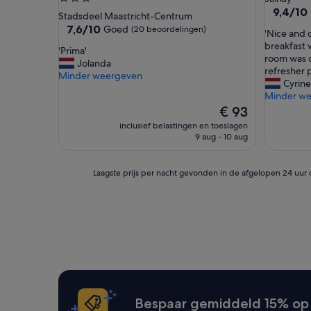
n
9.4
9,4/10
sterrenaccommodatie
Stadsdeel Maastricht-Centrum
.
van
7.6
7,6/10
Goed
(20 beoordelingen)
'
'Nice and 
A
10,
van
N
breakfast 
f
Uitzonder
'
'Prima'
10,
i
room was d
g
(29
P
Jolanda
Goed,
c
refresher p
e
beoordel
r
Minder weergeven
(20
e
Cyrine
z
i
beoordelingen)
a
Minder w
i
m
n
De
e
€ 93
a
d
prijs
n
'
inclusief belastingen en toeslagen
q
is
v
9 aug - 10 aug
u
€ 93
a
i
n
e
e
Laagste
Laagste prijs per nacht gevonden in de afgelopen 24 uur 
t
e
prijs
l
n
per
o
a
nacht
c
n
gevonden
a
d
in
t
e
de
i
r
afgelopen
o
e
24
n
k
uur
.
a
op
Bespaar gemiddeld 15% op 
F
m
basis