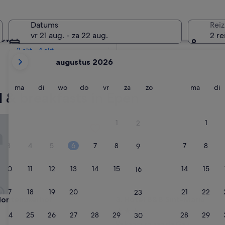
Over twee weken
Datums
Reiz
21 aug - 23 aug
vr 21 aug. - za 22 aug.
2 re
Over twee maanden
2 okt - 4 okt
De
augustus 2026
weergegeven
maanden
zijn
maandag
dinsdag
woensdag
donderdag
vrijdag
zaterdag
zondag
maanda
d
ma
di
wo
do
vr
za
zo
ma
di
 & breakfasts in Epen
August
2026
en
tenakerhof
Hotel B&B Sint-Maria
1
1
2
September
2026.
3
4
5
6
7
8
7
8
9
10
11
12
13
14
15
14
15
16
17
18
19
20
21
22
21
22
23
tenakerhof
Hotel B&B Sint-Maria
Montenakerhof
3. Hotel B&B Sint-Maria
3.0-
24
25
26
27
28
29
28
29
30
ccommodatie
sterrenaccommodatie
Valkenburg aan de Geul