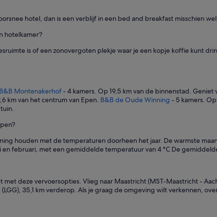
doorsnee hotel, dan is een verblijf in een bed and breakfast misschien w
n hotelkamer?
esruimte is of een zonovergoten plekje waar je een kopje koffie kunt drin
B&B Montenakerhof
- 4 kamers. Op 19,5 km van de binnenstad. Geniet v
9,6 km van het centrum van Epen.
B&B de Oude Winning
- 5 kamers. Op
tuin.
 Epen?
rekening houden met de temperaturen doorheen het jaar. De warmste maan
i en februari, met een gemiddelde temperatuur van 4 °C De gemiddelde j
et met deze vervoersopties. Vlieg naar Maastricht (MST-Maastricht - Aac
uik (LGG), 35,1 km verderop. Als je graag de omgeving wilt verkennen, 