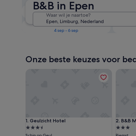
B&B in Epen
Volgend weekend
Waar wil je naartoe?
14 aug - 16 aug
Over één maand
4 sep - 6 sep
Onze beste keuzes voor bed
Geulzicht Hotel
B&B Mon
Geulzicht Hotel
B&B Mon
1. Geulzicht Hotel
2. B&B 
3.5-
3.0-
sterrenaccommodatie
sterrena
Schin op Geul
Riemst