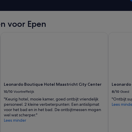
u
n
h
ô
en voor Epen
t
e
Leonardo Boutique Hotel Maastricht City Center
Leonardo H
A
l
d
o
q
u
i
e
s
t
Leonardo Boutique Hotel Maastricht City Center
Leonardo
v
10/10
Voortreffelijk
8/10
Goed
r
"Keurig hotel, mooie kamer, goed ontbijt vriendelijk
"Ontbijt su
a
personeel. 2 kleine verbeterpunten: Een antislipmat
Lees minde
i
voor het bad en in het bad. De ontbijtmessen mogen
m
wel wat scherper."
e
Lees minder
n
t
e