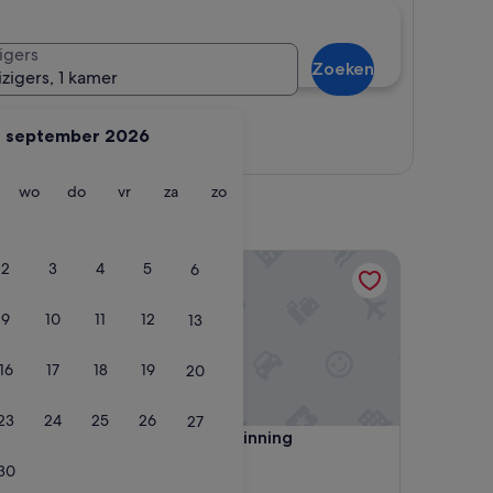
igers
Zoeken
izigers, 1 kamer
september 2026
Kaart weergeven
g
insdag
woensdag
donderdag
vrijdag
zaterdag
zondag
wo
do
vr
za
zo
B&B de Oude Winning
2
3
4
5
6
9
10
11
12
13
16
17
18
19
20
23
24
25
26
27
B&B de Oude Winning
4. B&B de Oude Winning
3.0-
30
sterrenaccommodatie
Riemst