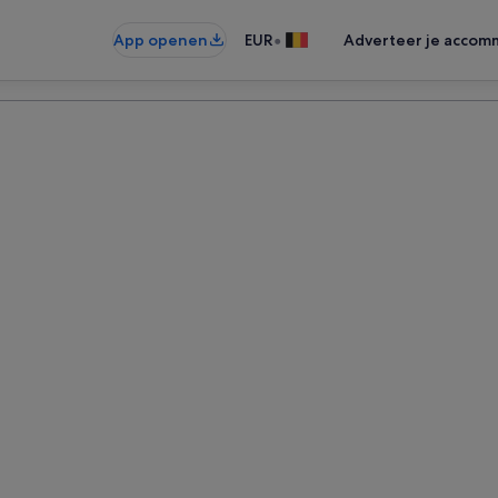
•
App openen
EUR
Adverteer je accom