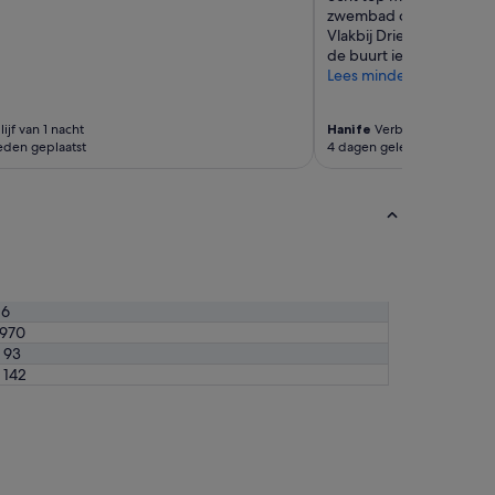
zwembad of andere servi
Vlakbij Drielandenpunt dus
de buurt iets wilt bezoe
Lees minder
ijf van 1 nacht
Hanife
Verblijf van 1 nacht
eden geplaatst
4 dagen geleden geplaatst
16
.970
 93
 142