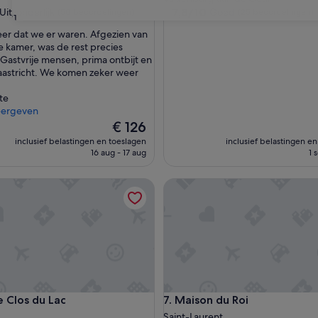
7.8
7,8/10
Uitzonderlijk
Goed
(50 beoordelingen)
(25 beoordelingen)
31
van
 keer dat we er waren. Afgezien van
10,
 kamer, was de rest precies
lijk,
Goed,
 Gastvrije mensen, prima ontbijt en
(25
aastricht. We komen zeker weer
ingen)
beoordelingen)
te
eergeven
De
€ 126
prijs
inclusief belastingen en toeslagen
inclusief belastingen e
is
16 aug - 17 aug
1 
€ 126
los du Lac
Maison du Roi
los du Lac
Maison du Roi
e Clos du Lac
7. Maison du Roi
Saint-Laurent