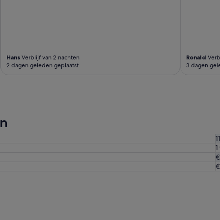
x
c
e
p
t
i
Hans
Verblijf van 2 nachten
Ronald
Verbl
o
2 dagen geleden geplaatst
3 dagen gel
n
n
e
l
'
en
1
1
€
€