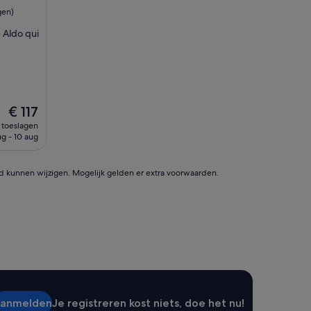
l
gen)
i
 Aldo qui
j
k
o
n
t
h
De
a
€ 117
prijs
a
n toeslagen
is
l
ug - 10 aug
€ 117
e
n
v
id kunnen wijzigen. Mogelijk gelden er extra voorwaarden.
e
r
z
o
r
g
d
o
n
t
anmelden
Je registreren kost niets, doe het nu!
b