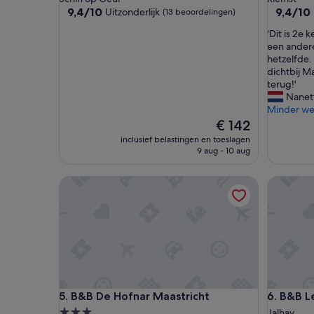
9.4
9.4
9,4/10
9,4/10
Uitzonderlijk
(13 beoordelingen)
van
van
'
'Dit is 2e
10,
10,
D
een andere
Uitzonderlijk,
Uitzonder
i
hetzelfde.
(13
(50
t
dichtbij M
beoordelingen)
beoordel
i
terug!'
s
Nanet
2
Minder w
e
De
€ 142
k
prijs
inclusief belastingen en toeslagen
e
is
9 aug - 10 aug
e
€ 142
r
B&B De Hofnar Maastricht
B&B Le C
d
a
t
w
e
e
r
w
a
B&B De Hofnar Maastricht
B&B Le C
5. B&B De Hofnar Maastricht
6. B&B L
r
e
3.0-
Jalhay