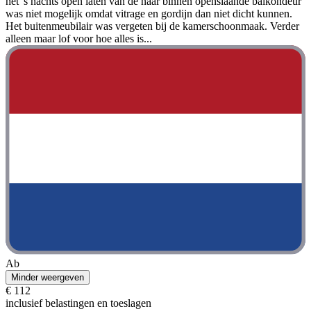
het 's nachts open laten van de naar binnen openslaande balkondeur
was niet mogelijk omdat vitrage en gordijn dan niet dicht kunnen.
Het buitenmeubilair was vergeten bij de kamerschoonmaak. Verder
alleen maar lof voor hoe alles is...
Ab
Minder weergeven
€ 112
inclusief belastingen en toeslagen