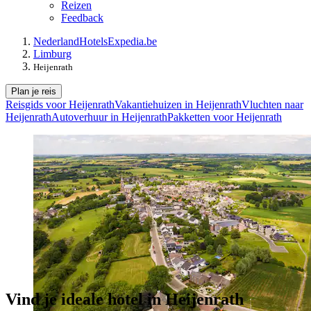
Reizen
Feedback
Nederland
Hotels
Expedia.be
Limburg
Heijenrath
Plan je reis
Reisgids voor Heijenrath
Vakantiehuizen in Heijenrath
Vluchten naar
Heijenrath
Autoverhuur in Heijenrath
Pakketten voor Heijenrath
Vind je ideale hotel in Heijenrath