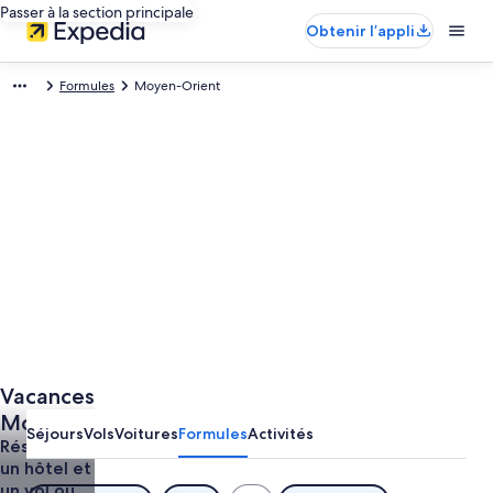
Passer à la section principale
Obtenir l’appli
Formules
Moyen-Orient
Vacances
Moyen-
Séjours
Vols
Voitures
Formules
Activités
Orient
Réservez
un hôtel et
un vol ou