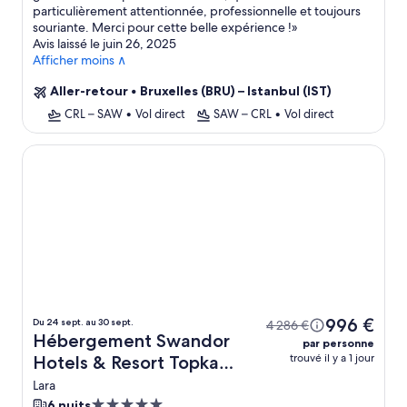
particulièrement attentionnée, professionnelle et toujours
souriante. Merci pour cette belle expérience !
»
Avis laissé le juin 26, 2025
Afficher moins ∧
Aller-retour
•
Bruxelles (BRU) – Istanbul (IST)
CRL – SAW
•
Vol direct
SAW – CRL
•
Vol direct
Swandor Hotels & Resort Topkapi Palace - All Inclusive
996 €
Du 24 sept. au 30 sept.
4 286 €
Hébergement Swandor
par personne
trouvé il y a 1 jour
Hotels & Resort Topkapi
Palace - All Inclusive +
Lara
vol
Hébergement
6 nuits