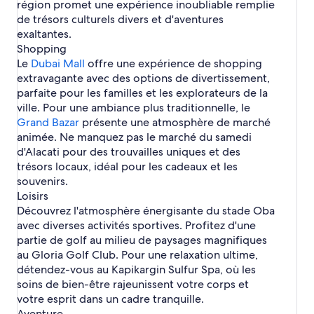
a
a
e
e
e
région promet une expérience inoubliable remplie
d
r
c
s
t
e
o
o
i
t
b
t
l
:
l
de trésors culturels divers et d'aventures
l
e
h
H
e
c
m
u
s
e
u
i
s
h
A
y
d
e
ô
l
q
exaltantes.
p
t
l
l
q
H
ô
v
e
r
t
s
u
Shopping
r
c
:
s
:
u
ô
t
i
f
s
e
e
i
o
h
h
Le
Dubai Mall
offre une expérience de shopping
e
t
e
v
i
l
s
m
ô
ô
extravagante avec des options de divertissement,
e
l
t
s
:
p
t
t
l
s
:
parfaite pour les familles et les explorateurs de la
n
a
h
r
e
e
s
h
ville. Pour une ambiance plus traditionnelle, le
e
v
ô
i
l
l
t
ô
s
e
t
Grand Bazar
présente une atmosphère de marché
s
s
s
o
t
s
c
e
animée. Ne manquez pas le marché du samedi
u
e
p
l
d'Alacati pour des trouvailles uniques et des
t
l
a
s
trésors locaux, idéal pour les cadeaux et les
c
s
r
o
souvenirs.
c
m
Loisirs
a
p
q
Découvrez l'atmosphère énergisante du stade Oba
r
u
avec diverses activités sportives. Profitez d'une
i
a
partie de golf au milieu de paysages magnifiques
s
t
au Gloria Golf Club. Pour une relaxation ultime,
i
détendez-vous au Kapikargin Sulfur Spa, où les
q
soins de bien-être rajeunissent votre corps et
u
e
votre esprit dans un cadre tranquille.
Aventure