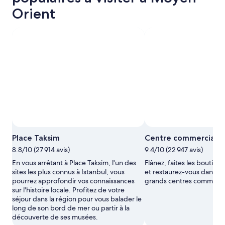
Orient
Place Taksim
Centre commercial D
8.8/10 (27 914 avis)
9.4/10 (22 947 avis)
En vous arrêtant à Place Taksim, l'un des
Flânez, faites les boutiq
sites les plus connus à Istanbul, vous
et restaurez-vous dans l'
pourrez approfondir vos connaissances
grands centres commerc
sur l'histoire locale. Profitez de votre
séjour dans la région pour vous balader le
long de son bord de mer ou partir à la
découverte de ses musées.