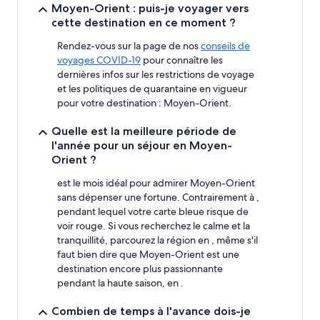
la
Moyen-Orient : puis-je voyager vers
base
cette destination en ce moment ?
d’un
séjour
Rendez-vous sur la page de nos
conseils de
d’une
voyages COVID-19
pour connaître les
nuit
dernières infos sur les restrictions de voyage
pour
et les politiques de quarantaine en vigueur
2 adultes.
pour votre destination : Moyen-Orient.
Les
prix
Quelle est la meilleure période de
et
l'année pour un séjour en Moyen-
la
Orient ?
disponibilité
sont
est le mois idéal pour admirer Moyen-Orient
susceptibles
sans dépenser une fortune. Contrairement à ,
de
changer.
pendant lequel votre carte bleue risque de
Des
voir rouge. Si vous recherchez le calme et la
conditions
tranquillité, parcourez la région en , même s'il
supplémentaires
faut bien dire que Moyen-Orient est une
peuvent
destination encore plus passionnante
s’appliquer.
pendant la haute saison, en .
Combien de temps à l'avance dois-je