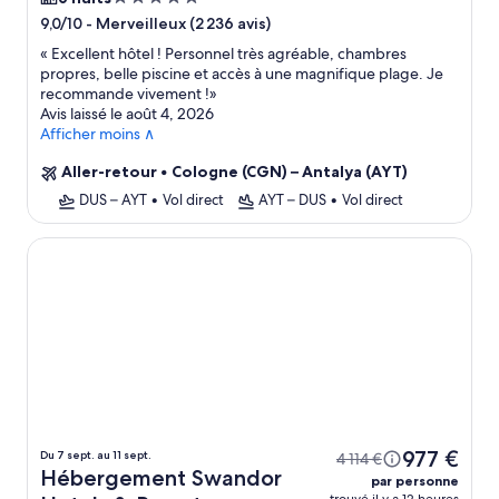
5.0 étoiles
-
Merveilleux (2 236 avis)
9,0/10
«
Excellent hôtel ! Personnel très agréable, chambres
propres, belle piscine et accès à une magnifique plage. Je
recommande vivement !
»
Avis laissé le août 4, 2026
Afficher moins ∧
Aller-retour
•
Cologne (CGN) – Antalya (AYT)
DUS – AYT
•
Vol direct
AYT – DUS
•
Vol direct
Swandor Hotels & Resorts - Kemer - All Inclusive
977 €
Du 7 sept. au 11 sept.
4 114 €
Hébergement Swandor
par personne