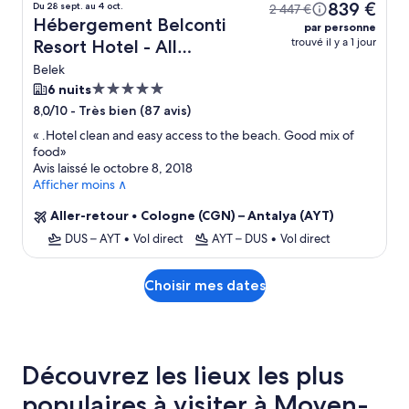
839 €
Du 28 sept. au 4 oct.
2 447 €
Hébergement Belconti
par personne
trouvé il y a 1 jour
Resort Hotel - All
Inclusive + vol
Belek
Hébergement
6 nuits
5.0 étoiles
-
Très bien (87 avis)
8,0/10
«
.Hotel clean and easy access to the beach. Good mix of
food
»
Avis laissé le octobre 8, 2018
Afficher moins ∧
Aller-retour
•
Cologne (CGN) – Antalya (AYT)
DUS – AYT
•
Vol direct
AYT – DUS
•
Vol direct
Choisir mes dates
Découvrez les lieux les plus
populaires à visiter à Moyen-