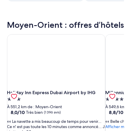
Moyen-Orient : offres d’hôtels
Holiday Inn Express Dubai Airport by IHG
Millennium 
Holiday Inn Express Dubai Airport by IHG
Millennium 
Holiday Inn Express Dubai Airport by IHG
Millennium 
Hébergement
Hébergeme
3.0 étoiles
4.0 étoiles
À 551,2 km de : Moyen-Orient
À 549,6 km d
8.0
8.8
8,0/10
8,8/10
Très bien
Exc
(1 396 avis)
sur
sur
« La navette a mis beaucoup de temps pour venir...
« Belle cham
10,
10,
Ce n' est pas toute les 10 minutes comme annoncé... J
Afficher moin
Très
Excellent,