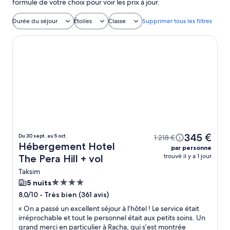
formule de votre choix pour voir les prix à jour.
Durée du séjour
Étoiles
Classe
Supprimer tous les filtres
Hotel The Pera Hill
345 €
Du 30 sept. au 5 oct.
1 218 €
Hébergement Hotel
par personne
trouvé il y a 1 jour
The Pera Hill + vol
Taksim
Hébergement
5 nuits
4.0 étoiles
-
Très bien (361 avis)
8,0/10
«
On a passé un excellent séjour à l’hôtel ! Le service était
irréprochable et tout le personnel était aux petits soins. Un
grand merci en particulier à Racha, qui s’est montrée