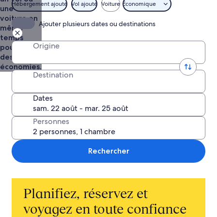
Hébergement ajouté
Vol ajouté
Voiture
Économique
une
voiture en
Ajouter plusieurs dates ou destinations
même
temps
Origine
pour faire
des
économies.
Destination
Dates
Personnes
Rechercher
Planifiez, réservez et
voyagez en toute confiance