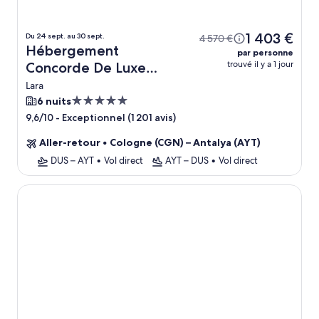
1 403 €
Du 24 sept. au 30 sept.
4 570 €
Hébergement
par personne
trouvé il y a 1 jour
Concorde De Luxe
Resort Lara Antalya -
Lara
Prive Ultra All Inclusive
Hébergement
6 nuits
5.0 étoiles
+ vol
-
Exceptionnel (1 201 avis)
9,6/10
Aller-retour
•
Cologne (CGN) – Antalya (AYT)
DUS – AYT
•
Vol direct
AYT – DUS
•
Vol direct
Belconti Resort Hotel - All Inclusive