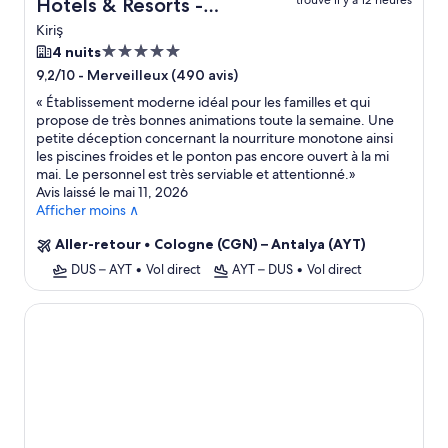
trouvé il y a 12 heures
Hotels & Resorts -
Kemer - All Inclusive +
Kiriş
vol
Hébergement
4 nuits
5.0 étoiles
-
Merveilleux (490 avis)
9,2/10
«
Établissement moderne idéal pour les familles et qui
propose de très bonnes animations toute la semaine. Une
petite déception concernant la nourriture monotone ainsi
les piscines froides et le ponton pas encore ouvert à la mi
mai. Le personnel est très serviable et attentionné.
»
Avis laissé le mai 11, 2026
Afficher moins ∧
Aller-retour
•
Cologne (CGN) – Antalya (AYT)
DUS – AYT
•
Vol direct
AYT – DUS
•
Vol direct
Concorde De Luxe Resort Lara Antalya - Prive Ultra All Incl