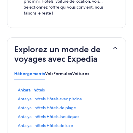
prix mini. Hôtels, voiture de location, vols...
Sélectionnez l'offre qui vous convient, nous
faisons le reste !
Explorez un monde de
voyages avec Expedia
Hébergements
Vols
Formules
Voitures
L
Ankara : hôtels
i
L
Antalya : hôtels Hôtels avec piscine
e
i
n
L
Antalya : hôtels Hôtels de plage
e
o
i
n
u
L
Antalya : hôtels Hôtels-boutiques
e
o
v
i
n
u
L
Antalya : hôtels Hôtels de luxe
r
e
o
v
i
a
n