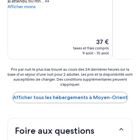
ai attendu 50 mn .. »
bien,
(1 014 avis)
Afficher moins
(1 396 avis)
Le
37 €
nouveau
taxes et frais compris
prix
9 août - 10 août
est
de
37 €
Prix
Prix par nuit le plus bas trouvé au cours des 24 dernières heures sur la
base d’un séjour d’une nuit pour 2 adultes. Les prix et la disponibilité sont
par
susceptibles de changer. Des conditions supplémentaires peuvent
nuit
s’appliquer.
le
plus
Afficher tous les hébergements à Moyen-Orient
bas
trouvé
au
cours
des
24 dernières
Foire aux questions
heures
sur