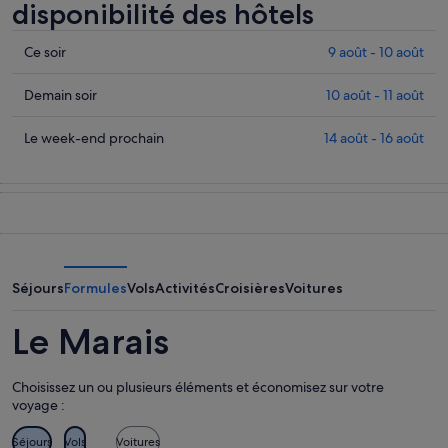
disponibilité des hôtels
Consulter
Ce soir
9 août - 10 août
les
prix
Consulter
Demain soir
10 août - 11 août
à
les
Le
prix
Consulter
Le week-end prochain
14 août - 16 août
Marais
à
les
pour
Le
prix
cette
Marais
à
nuit,
pour
Le
9
demain
Marais
août
soir,
pour
-
10
le
Séjours
Formules
Vols
Activités
Croisières
Voitures
10
août
week-
août
-
end
Le Marais
11
prochain,
août
14
Choisissez un ou plusieurs éléments et économisez sur votre
août
voyage :
-
16
Séjours
Vols
Voitures