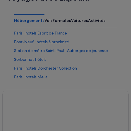
Hébergements
Vols
Formules
Voitures
Activités
Paris : hôtels Esprit de France
Pont-Neuf : hôtels à proximité
Station de métro Saint-Paul : Auberges de jeunesse
Sorbonne : hôtels
Paris : hôtels Dorchester Collection
Paris : hôtels Melia
Paris : hôtels
Paris : hôtels Accor Hotels
Paris : Chalets
Bercy : hôtels Hôtels avec centre de fitness
Paris : hôtels NH Hotels
Paris : hôtels Hôtels romantiques