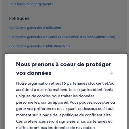
Paris : hôtels Hôtels écologiques
Tous types d'hébergements
Le Marais : hôtels Hôtels avec spa
Politiques
Paris : hôtels Fairmont
Bercy : hôtels Hôtels avec piscine
Conditions générales d’utilisation
Paris : hôtels Hôtels tout compris
Conditions générales de vente (à l’exception des réservations Vrbo)
Les Halles : hôtels à proximité
Conditions générales d’utilisation Vrbo
Bercy : hôtels 3 étoiles
Accessibilité
Paris : hôtels Hôtels avec restaurant
Nous prenons à coeur de protéger
Protection des données
Le Marais : hôtels Hôtels pas chers
vos données
Cookies
Centre-Ville de Paris : hôtels 3 étoiles
Mentions légales / Nous contacter
Notre organisation et ses
16
partenaires stockent et/ou
Paris : hôtels Appart'city
accèdent à des informations, telles que les identifiants
Directives de contenu et signalement de contenus
uniques de cookies pour traiter les données
Paris : hôtels Thon Hotels
personnelles, sur un appareil. Vous pouvez accepter ou
Centre hospitalier national d’ophtalmologie des Quinze-
Aide
gérer vos préférences en cliquant ci-dessous ou à tout
Vingts : hôtels à proximité
moment sur la page de la politique de confidentialité.
Assistance
Notre-Dame de Paris : hôtels à proximité
Ces préférences seront signalées à nos partenaires et
Modifier ou annuler votre réservation
n’affecteront pas les données de navigation.