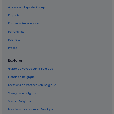
Le Marais : hôtels 4 étoiles
À propos d’Expedia Group
Bercy : hôtels Hôtels pas chers
Emplois
Paris : hôtels Hôtels avec parking
Publier votre annonce
Paris : hôtels Hôtels avec spa
Partenariats
Paris : hôtels Hôtels avec piscine
Publicité
Bercy : hôtels
Presse
Le Marais : hôtels Hôtels avec restaurant
3e arrondissement : hôtels
Explorer
Le Marais : hôtels Hôtels acceptant les animaux de
Guide de voyage sur la Belgique
compagnie
Paris : hôtels Hôtels pas chers
Hôtels en Belgique
Paris : Appart’hôtels
Locations de vacances en Belgique
Le Marais : hôtels
Voyages en Belgique
Paris : hôtels Elegancia
Vols en Belgique
Institut du monde arabe : hôtels à proximité
Locations de voiture en Belgique