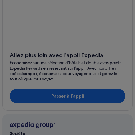
Paris : hôtels Hotels & Preference
Centre-Ville de Paris : hôtels Hôtels avec parking
Archives : hôtels Hôtels avec climatisation
Paris : hôtels Hôtels-boutiques
Le Marais : hôtels Hôtels avec centre de fitness
Gare de Châtelet - Les Halles : hôtels à proximité
Allez plus loin avec l’appli Expedia
Paris : hôtels Corruble
Économisez sur une sélection d’hôtels et doublez vos points
Expedia Rewards en réservant sur l’appli. Avec nos offres
Station de métro Jacques Bonsergent : hôtels à
spéciales appli, économisez pour voyager plus et gérez le
proximité
tout où que vous soyez.
Rue de Rivoli : hôtels à proximité
Centre-Ville de Paris : hôtels Hôtels pas chers
Passer à l’appli
Paris : hôtels Relais & Chateaux
Paris : hôtels Hôtels de luxe
Paris : Bateaux-maisons
Paris : Auberges de jeunesse
Société