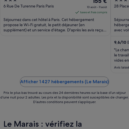
3
Le
5
155 €
Vosg
out
prix
out
6 Rue De Turenne Paris Paris
28 Place
10 août - 11 août
of
est
of
taxes et frais compris
5
de 155 €
5
Séjournez dans cet hôtel à Paris. Cet hébergement
Séjourne
par
propose le Wi-Fi gratuit, le petit déjeuner (en
hébergem
supplément) et un service d'étage. D'après les avis reçus,
nuit
avec voi
...
du 10
août
9,6
/
10
E
au 11
"La cham
août.
le travai
vides en
vrac ds la
Avis laiss
personn
formation
Afficher 1 427 hébergements (Le Marais)
Prix le plus bas trouvé au cours des 24 dernières heures sur la base d’un séjour
d’une nuit pour 2 adultes. Les prix et la disponibilité sont susceptibles de changer.
D’autres conditions peuvent s’appliquer.
Le Marais : vérifiez la