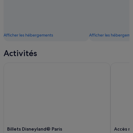
Afficher les hébergements
Afficher les hébergeme
Activités
Billets Disneyland® Paris
Accès ré
Billets Disneyland® Paris
Accès r