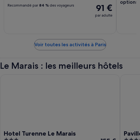
options 
91 €
Recommandé par
84 %
des voyageurs
par adulte
Voir toutes les activités à Paris
Le Marais : les meilleurs hôtels
Hotel Turenne Le Marais
Pavillon 
Hotel Turenne Le Marais
Pavil