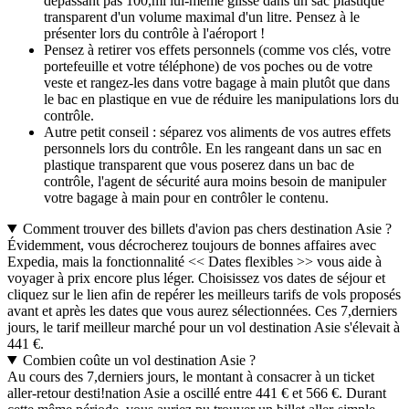
dépassant pas 100,ml lui-même glissé dans un sac plastique
transparent d'un volume maximal d'un litre. Pensez à le
présenter lors du contrôle à l'aéroport !
Pensez à retirer vos effets personnels (comme vos clés, votre
portefeuille et votre téléphone) de vos poches ou de votre
veste et rangez-les dans votre bagage à main plutôt que dans
le bac en plastique en vue de réduire les manipulations lors du
contrôle.
Autre petit conseil : séparez vos aliments de vos autres effets
personnels lors du contrôle. En les rangeant dans un sac en
plastique transparent que vous poserez dans un bac de
contrôle, l'agent de sécurité aura moins besoin de manipuler
votre bagage à main pour en contrôler le contenu.
Comment trouver des billets d'avion pas chers destination Asie ?
Évidemment, vous décrocherez toujours de bonnes affaires avec
Expedia, mais la fonctionnalité << Dates flexibles >> vous aide à
voyager à prix encore plus léger. Choisissez vos dates de séjour et
cliquez sur le lien afin de repérer les meilleurs tarifs de vols proposés
avant et après les dates que vous aurez sélectionnées. Ces 7,derniers
jours, le tarif meilleur marché pour un vol destination Asie s'élevait à
441 €.
Combien coûte un vol destination Asie ?
Au cours des 7,derniers jours, le montant à consacrer à un ticket
aller-retour desti!nation Asie a oscillé entre 441 € et 566 €. Durant