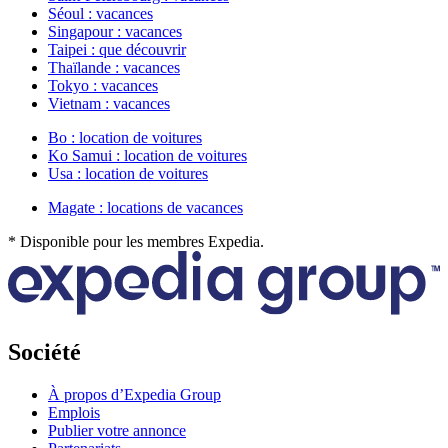
Séoul : vacances
Singapour : vacances
Taipei : que découvrir
Thaïlande : vacances
Tokyo : vacances
Vietnam : vacances
Bo : location de voitures
Ko Samui : location de voitures
Usa : location de voitures
Magate : locations de vacances
* Disponible pour les membres Expedia.
Société
À propos d’Expedia Group
Emplois
Publier votre annonce