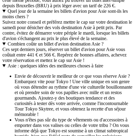
cette même période, vous auriez pu trouver un billet aller-simple
depuis Bruxelles (BRU) à prix léger avec un tarif de 226 €.
Quel jour de la semaine les billets d'avion pour Asie sont-ils les
moins chers ?
Suivez notre conseil et préférez mettre le cap sur votre destination le
samedi pour dénicher des vols destination Asie à petit prix. Par
contre, évitez de démarrer votre périple le mardi, lorsque les billets
d'avion s'échangent au prix le plus élevé de la semaine.
Combien coûte un billet d'avion destination Asie ?
Ces sept derniers jours, réserver un billet d'avion pour Asie vous
coûtait entre 441 € et 566 €. Repérez de bonnes affaires, achevez
votre réservation et mettez le cap sur Asie !
Asie : quelques idées des meilleures choses à faire
Envie de découvrir le meilleur de ce que vous réserve Asie ?
Embarquez vite pour Tokyo ! Une ville unique en son genre
où vous détendre au rythme d'une vie culturelle bouillonnante
et où prendre soin de vos papilles avec mille et un restos
gourmands. Ajoutez-y des boutiques tendance et des
curiosités à tester dès votre arrivée, comme l'incontournable
Tour Tokyo Skytree, et vous obtenez la recette d'un séjour
mémorable !
Vous n'êtes pas sûr du type de vêtements ou d'accessoires à
emporter dans vos valises ou celles de votre tribu ? On vous
informe déjà que Tokyo est soumise à un climat subtropical