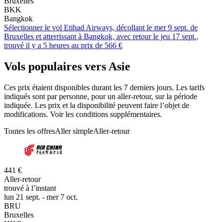
Bruxelles
BKK
Bangkok
Sélectionner le vol Etihad Airways, décollant le mer 9 sept. de
Bruxelles et atterrissant à Bangkok, avec retour le jeu 17 sept.,
trouvé il y a 5 heures au prix de 566 €
Vols populaires vers Asie
Ces prix étaient disponibles durant les 7 derniers jours. Les tarifs
indiqués sont par personne, pour un aller-retour, sur la période
indiquée. Les prix et la disponibilité peuvent faire l’objet de
modifications. Voir les conditions supplémentaires.
Toutes les offres
Aller simple
Aller-retour
441 €
Aller-retour
trouvé à l’instant
lun 21 sept. - mer 7 oct.
BRU
Bruxelles