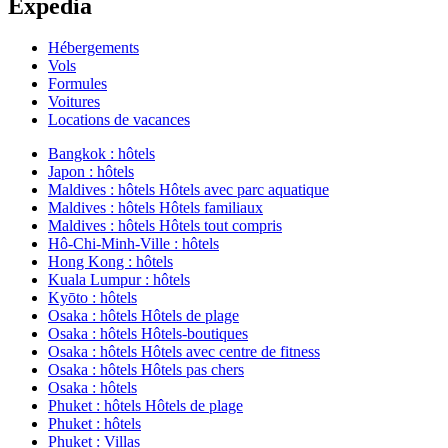
Expedia
Hébergements
Vols
Formules
Voitures
Locations de vacances
Bangkok : hôtels
Japon : hôtels
Maldives : hôtels Hôtels avec parc aquatique
Maldives : hôtels Hôtels familiaux
Maldives : hôtels Hôtels tout compris
Hô-Chi-Minh-Ville : hôtels
Hong Kong : hôtels
Kuala Lumpur : hôtels
Kyōto : hôtels
Osaka : hôtels Hôtels de plage
Osaka : hôtels Hôtels-boutiques
Osaka : hôtels Hôtels avec centre de fitness
Osaka : hôtels Hôtels pas chers
Osaka : hôtels
Phuket : hôtels Hôtels de plage
Phuket : hôtels
Phuket : Villas