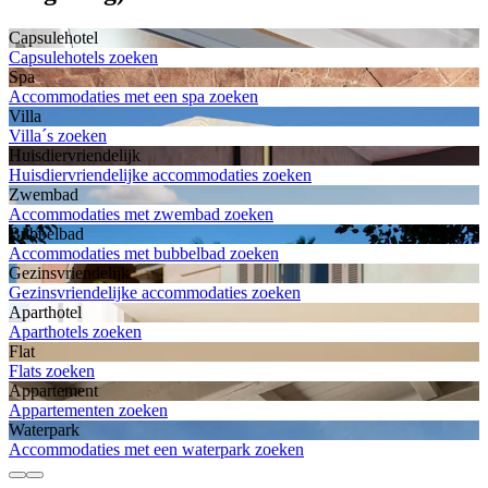
Capsulehotel
Capsulehotels zoeken
Spa
Accommodaties met een spa zoeken
Villa
Villa´s zoeken
Huisdiervriendelijk
Huisdiervriendelijke accommodaties zoeken
Zwembad
Accommodaties met zwembad zoeken
Bubbelbad
Accommodaties met bubbelbad zoeken
Gezinsvriendelijk
Gezinsvriendelijke accommodaties zoeken
Aparthotel
Aparthotels zoeken
Flat
Flats zoeken
Appartement
Appartementen zoeken
Waterpark
Accommodaties met een waterpark zoeken