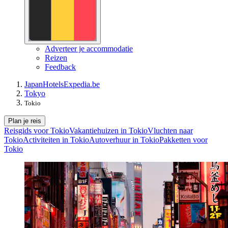
Adverteer je accommodatie
Reizen
Feedback
Japan
Hotels
Expedia.be
Tokyo
Tokio
Plan je reis
Reisgids voor Tokio
Vakantiehuizen in Tokio
Vluchten naar
Tokio
Activiteiten in Tokio
Autoverhuur in Tokio
Pakketten voor
Tokio