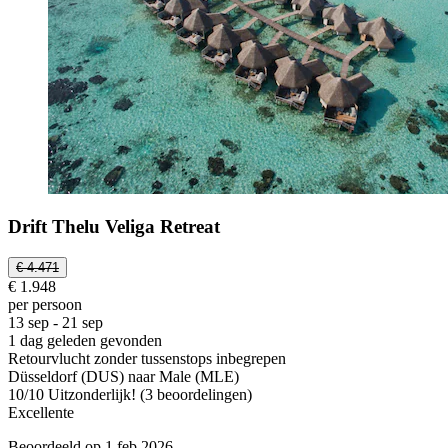
Drift Thelu Veliga Retreat
€ 4.471
€ 1.948
per persoon
13 sep - 21 sep
1 dag geleden gevonden
Retourvlucht zonder tussenstops inbegrepen
Düsseldorf (DUS) naar Male (MLE)
10
/
10
Uitzonderlijk! (3 beoordelingen)
Excellente
Beoordeeld op 1 feb 2026