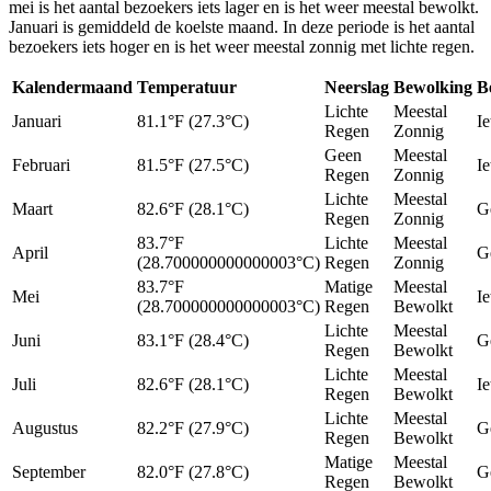
mei is het aantal bezoekers iets lager en is het weer meestal bewolkt.
Januari is gemiddeld de koelste maand. In deze periode is het aantal
bezoekers iets hoger en is het weer meestal zonnig met lichte regen.
Kalendermaand
Temperatuur
Neerslag
Bewolking
B
Lichte
Meestal
Januari
81.1°F (27.3°C)
I
Regen
Zonnig
Geen
Meestal
Februari
81.5°F (27.5°C)
I
Regen
Zonnig
Lichte
Meestal
Maart
82.6°F (28.1°C)
G
Regen
Zonnig
83.7°F
Lichte
Meestal
April
G
(28.700000000000003°C)
Regen
Zonnig
83.7°F
Matige
Meestal
Mei
Ie
(28.700000000000003°C)
Regen
Bewolkt
Lichte
Meestal
Juni
83.1°F (28.4°C)
G
Regen
Bewolkt
Lichte
Meestal
Juli
82.6°F (28.1°C)
I
Regen
Bewolkt
Lichte
Meestal
Augustus
82.2°F (27.9°C)
G
Regen
Bewolkt
Matige
Meestal
September
82.0°F (27.8°C)
G
Regen
Bewolkt