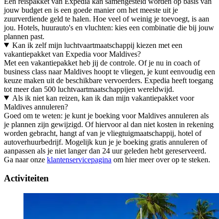
Een reispakket van Expedia kan samengesteld worden op basis van
jouw budget en is een goede manier om het meeste uit je
zuurverdiende geld te halen. Hoe veel of weinig je toevoegt, is aan
jou. Hotels, huurauto's en vluchten: kies een combinatie die bij jouw
plannen past.
Kan ik zelf mijn luchtvaartmaatschappij kiezen met een
vakantiepakket van Expedia voor Maldives?
Met een vakantiepakket heb jij de controle. Of je nu in coach of
business class naar Maldives hoopt te vliegen, je kunt eenvoudig een
keuze maken uit de beschikbare vervoerders. Expedia heeft toegang
tot meer dan 500 luchtvaartmaatschappijen wereldwijd.
Als ik niet kan reizen, kan ik dan mijn vakantiepakket voor
Maldives annuleren?
Goed om te weten: je kunt je boeking voor Maldives annuleren als
je plannen zijn gewijzigd. Of hiervoor al dan niet kosten in rekening
worden gebracht, hangt af van je vliegtuigmaatschappij, hotel of
autoverhuurbedrijf. Mogelijk kun je je boeking gratis annuleren of
aanpassen als je niet langer dan 24 uur geleden hebt gereserveerd.
Ga naar onze
klantenservicepagina
om hier meer over op te steken.
Activiteiten