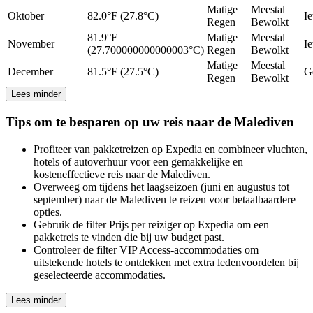
Matige
Meestal
Oktober
82.0°F (27.8°C)
Ie
Regen
Bewolkt
81.9°F
Matige
Meestal
November
Ie
(27.700000000000003°C)
Regen
Bewolkt
Matige
Meestal
December
81.5°F (27.5°C)
G
Regen
Bewolkt
Lees minder
Tips om te besparen op uw reis naar de Malediven
Profiteer van pakketreizen op Expedia en combineer vluchten,
hotels of autoverhuur voor een gemakkelijke en
kosteneffectieve reis naar de Malediven.
Overweeg om tijdens het laagseizoen (juni en augustus tot
september) naar de Malediven te reizen voor betaalbaardere
opties.
Gebruik de filter Prijs per reiziger op Expedia om een
pakketreis te vinden die bij uw budget past.
Controleer de filter VIP Access-accommodaties om
uitstekende hotels te ontdekken met extra ledenvoordelen bij
geselecteerde accommodaties.
Lees minder