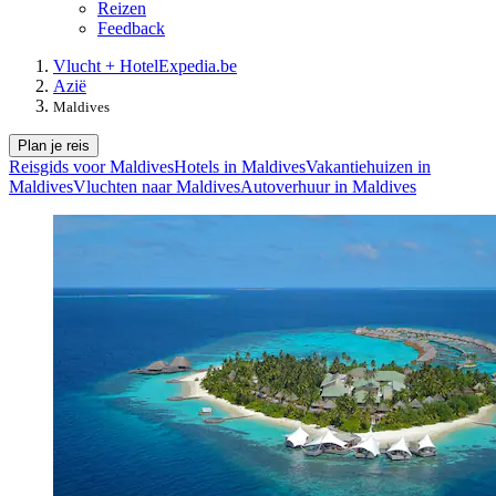
Reizen
Feedback
Vlucht + Hotel
Expedia.be
Azië
Maldives
Plan je reis
Reisgids voor Maldives
Hotels in Maldives
Vakantiehuizen in
Maldives
Vluchten naar Maldives
Autoverhuur in Maldives