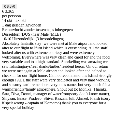
€ 8.870
€ 3.365
per persoon
14 okt - 23 okt
1 dag geleden gevonden
Retourvlucht zonder tussenstops inbegrepen
Düsseldorf (DUS) naar Male (MLE)
10
/
10
Uitzonderlijk! (3 beoordelingen)
Absolutely fantastic stay- we were met at Male airport and looked
after to our flight to Ifuru Island which is outstanding. All the staff
looked after us with extreme courtesy and were extremely
welcoming. Everywhere was very clean and cared for and the food
very variable and to a high standard. Snorkelling was amazing we
saw fish/stingrays/reef sharks/turtles/ resident heron. On our return
we were met again at Male airport and looked after and helped to
check in for our flight home. Cannot recommend this Island strongly
enough ! ALL the staff were very dedicated and very hard working
and so sorry can’t remember everyone’s names but very much felt a
warm/friendly/family atmosphere. Shout out to: Monika, Tharaka,
Sara, Diva, Donni, manager of waterfront(sorry don’t know name),
Shiyaau, Basse, Pradeeb, Shiva, Raazan, Juli, Ahmed, Fraish (sorry
if spelt wrong - captain of Komomo) thank you to everyone for a
very special holiday