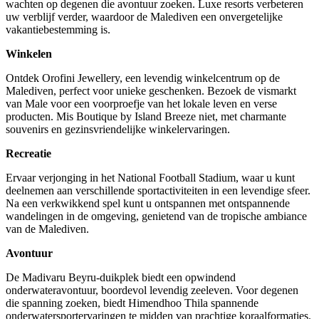
wachten op degenen die avontuur zoeken. Luxe resorts verbeteren
uw verblijf verder, waardoor de Malediven een onvergetelijke
vakantiebestemming is.
Winkelen
Ontdek Orofini Jewellery, een levendig winkelcentrum op de
Malediven, perfect voor unieke geschenken. Bezoek de vismarkt
van Male voor een voorproefje van het lokale leven en verse
producten. Mis Boutique by Island Breeze niet, met charmante
souvenirs en gezinsvriendelijke winkelervaringen.
Recreatie
Ervaar verjonging in het National Football Stadium, waar u kunt
deelnemen aan verschillende sportactiviteiten in een levendige sfeer.
Na een verkwikkend spel kunt u ontspannen met ontspannende
wandelingen in de omgeving, genietend van de tropische ambiance
van de Malediven.
Avontuur
De Madivaru Beyru-duikplek biedt een opwindend
onderwateravontuur, boordevol levendig zeeleven. Voor degenen
die spanning zoeken, biedt Himendhoo Thila spannende
onderwatersportervaringen te midden van prachtige koraalformaties.