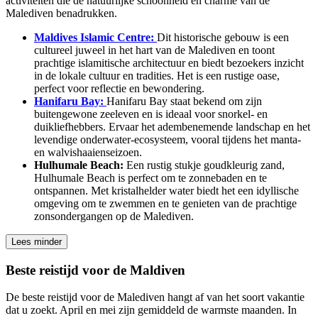
activiteiten die de natuurlijke schoonheid en charme van de
Malediven benadrukken.
Maldives Islamic Centre:
Dit historische gebouw is een
cultureel juweel in het hart van de Malediven en toont
prachtige islamitische architectuur en biedt bezoekers inzicht
in de lokale cultuur en tradities. Het is een rustige oase,
perfect voor reflectie en bewondering.
Hanifaru Bay:
Hanifaru Bay staat bekend om zijn
buitengewone zeeleven en is ideaal voor snorkel- en
duikliefhebbers. Ervaar het adembenemende landschap en het
levendige onderwater-ecosysteem, vooral tijdens het manta-
en walvishaaienseizoen.
Hulhumale Beach:
Een rustig stukje goudkleurig zand,
Hulhumale Beach is perfect om te zonnebaden en te
ontspannen. Met kristalhelder water biedt het een idyllische
omgeving om te zwemmen en te genieten van de prachtige
zonsondergangen op de Malediven.
Lees minder
Beste reistijd voor de Maldiven
De beste reistijd voor de Malediven hangt af van het soort vakantie
dat u zoekt. April en mei zijn gemiddeld de warmste maanden. In