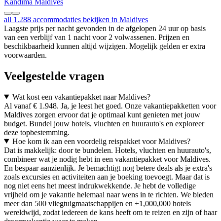
Kandima Maldives
all 1.288 accommodaties bekijken in Maldives
Laagste prijs per nacht gevonden in de afgelopen 24 uur op basis
van een verblijf van 1 nacht voor 2 volwassenen. Prijzen en
beschikbaarheid kunnen altijd wijzigen. Mogelijk gelden er extra
voorwaarden.
Veelgestelde vragen
Wat kost een vakantiepakket naar Maldives?
Al vanaf € 1.948. Ja, je leest het goed. Onze vakantiepakketten voor
Maldives zorgen ervoor dat je optimaal kunt genieten met jouw
budget. Bundel jouw hotels, vluchten en huurauto's en exploreer
deze topbestemming.
Hoe kom ik aan een voordelig reispakket voor Maldives?
Dat is makkelijk: door te bundelen. Hotels, vluchten en huurauto's,
combineer wat je nodig hebt in een vakantiepakket voor Maldives.
En bespaar aanzienlijk. Je bemachtigt nog betere deals als je extra's
zoals excursies en activiteiten aan je boeking toevoegt. Maar dat is
nog niet eens het meest indrukwekkende. Je hebt de volledige
vrijheid om je vakantie helemaal naar wens in te richten. We bieden
meer dan 500 vliegtuigmaatschappijen en +1,000,000 hotels
wereldwijd, zodat iedereen de kans heeft om te reizen en zijn of haar