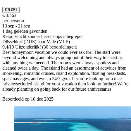
€ 9.051
€ 3.463
per persoon
13 sep - 21 sep
1 dag geleden gevonden
Retourvlucht zonder tussenstops inbegrepen
Düsseldorf (DUS) naar Male (MLE)
9,4
/
10
Uitzonderlijk! (30 beoordelingen)
Best honeymoon vacation we could ever ask for! The staff were
beyond welcoming and always going out of their way to assist us
with anything we needed. The rooms were always spotless and
cleaned twice a day. The island had an assortment of activities from
snorkeling, romantic cruises, island exploration, floating breakfasts,
spas/massages, and even a 24/7 gym. If you’re looking for a nice
private/secluded island for your vacation then look no further! We’re
already planning on going back for our future anniversaries.
Beoordeeld op 10 dec 2025