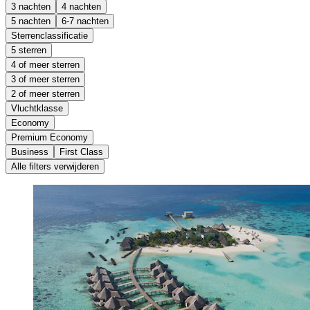
3 nachten
4 nachten
5 nachten
6-7 nachten
Sterrenclassificatie
5 sterren
4 of meer sterren
3 of meer sterren
2 of meer sterren
Vluchtklasse
Economy
Premium Economy
Business
First Class
Alle filters verwijderen