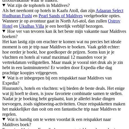
droomvakantie waar te maken.
Wat zijn de tophotels in Maldives?
Als het neerkomt op hotels in Kaafu Atoll, dan zijn
Adaaran Select
Hudhuran Fushi
en
Pearl Sands of Maldives
veelgeboekte opties.
Wanneer je op avontuur gaat in North Ari-atol, dan zullen
Ostrov
Hotel
en
Ukulhas Villa
je een heerlijk verblijf bezorgen.
Hoe ver van tevoren kan ik het beste mijn vakantie naar Maldives
boeken?
Het kan lastig zijn om erachter te komen wat nu precies het ideale
moment is om je trip naar Maldives te boeken. Vaak geldt echter:
hoe eerder je boekt, hoe goedkoper de prijzen. Soms kun je je
vluchten en hotels al vanaf maximaal 12 maanden voor je
vertrekdatum veiligstellen. Maar maak je vooral niet druk als je zin
hebt in een lastminutereis! Er worden door Expedia elke dag
prachtige koopjes vrijgegeven.
Wat is er inbegrepen bij een reispakket naar Maldives van
Expedia?
Huurauto's, hotels en vluchten: wij bieden de beste deals. Het enige
wat jij hoeft te doen, is jouw favoriete combinatie samen te stellen.
Nadat je je boeking hebt geplaatst, kun je allerlei leuke dingen
toevoegen, zoals sightseeing-activiteiten. Onze reispakketten maken
het makkelijker dan ooit om een fantastische trip naar Maldives te
regelen.
Wat is handig om te weten voordat ik een reispakket naar
Maldives boek?