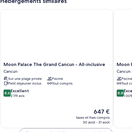
Hébergements similaires
Moon Palace The Grand Cancun - All-inclusive
Moon Pala
Moon
Moon
Moon Palace The Grand Cancun - All-inclusive
Moon Pa
Palace
Palace
Cancun
Cancun
The
Nizuc
Sur une plage privée
Piscine
Piscin
Grand
-
Petit déjeuner inclus
Tout compris
Tout c
Cancun
All
-
inclusive
8.6
8.8
Excellent
Exce
8,6
8,8
All-
Cancun
sur
sur
2 119 avis
1 009
inclusive
10,
10,
Cancun
Excellent,
Excellen
Le
647 €
2 119 avis
1 009 av
nouveau
taxes et frais compris
prix
30 août - 31 août
est
de