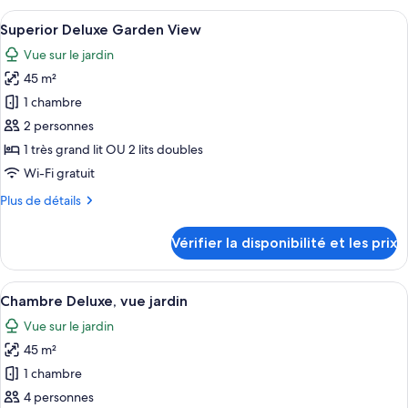
type
Afficher
Une chambre d’hôtel équipée d’un lit, d
Golf
9
de
Superior Deluxe Garden View
toutes
Course
chambre
Vue sur le jardin
Superior
les
View
Two
45 m²
photos
Bedroom
pour
1 chambre
Suite
ce
Golf
2 personnes
Course
type
1 très grand lit OU 2 lits doubles
View
de
Wi-Fi gratuit
chambre :
Plus
Plus de détails
Superior
de
Deluxe
détails
Vérifier la disponibilité et les prix
Garden
sur
le
View
type
Afficher
Une chambre d’hôtel équipée d’un lit, d
5
de
Chambre Deluxe, vue jardin
toutes
chambre
Vue sur le jardin
Superior
les
Deluxe
45 m²
photos
Garden
pour
1 chambre
View
ce
4 personnes