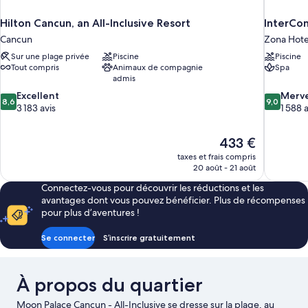
Hilton Cancun, an All-Inclusive Resort
InterCon
Cancun
Zona Hote
Sur une plage privée
Piscine
Piscine
Tout compris
Animaux de compagnie
Spa
admis
8.6
9.0
Excellent
Merve
8,6
9,0
sur
sur
3 183 avis
1 588 a
10,
10,
Excellent,
Merveilleu
Le
433 €
3 183 avis
1 588 avis
nouveau
taxes et frais compris
prix
20 août - 21 août
est
Connectez-vous pour découvrir les réductions et les
de
avantages dont vous pouvez bénéficier. Plus de récompenses
433 €
pour plus d’aventures !
Se connecter
S’inscrire gratuitement
À propos du quartier
Moon Palace Cancun - All-Inclusive se dresse sur la plage, au