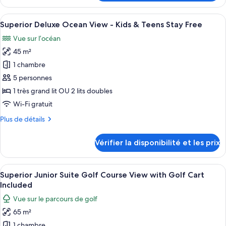
le
View
type
Afficher
Une chambre d’hôtel équipée d’un lit, d
-
12
de
Superior Deluxe Ocean View - Kids & Teens Stay Free
toutes
Kids
chambre
Vue sur l’océan
Superior
les
&
Deluxe
45 m²
photos
Teens
Garden
pour
Stay
1 chambre
View
ce
Free
-
5 personnes
Kids
type
1 très grand lit OU 2 lits doubles
&
de
Wi-Fi gratuit
Teens
chambre :
Stay
Plus
Plus de détails
Superior
Free
de
Deluxe
détails
Vérifier la disponibilité et les prix
Ocean
sur
le
View
type
Afficher
Une chambre d’hôtel avec un grand lit, 
-
7
de
Superior Junior Suite Golf Course View with Golf Cart
toutes
Kids
chambre
Included
Superior
les
&
Vue sur le parcours de golf
Deluxe
photos
Teens
Ocean
65 m²
pour
Stay
View
1 chambre