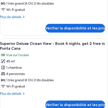
type
1 très grand lit OU 2 lits doubles
de
Wi-Fi gratuit
chambre :
Plus
Plus de détails
Chambre
de
Deluxe,
détails
Vérifier la disponibilité et les prix
vue
sur
le
jardin
type
Afficher
Une chambre d’hôtel équipée d’un lit, d
6
de
Superior Deluxe Ocean View - Book 4 nights, get 2 free in
toutes
chambre
Punta Cana
Chambre
les
Vue sur l’océan
Deluxe,
photos
vue
45 m²
pour
jardin
1 chambre
ce
type
4 personnes
de
1 très grand lit OU 2 lits doubles
chambre :
Wi-Fi gratuit
Superior
Plus
Plus de détails
Deluxe
de
Ocean
détails
Vérifier la disponibilité et les prix
sur
View