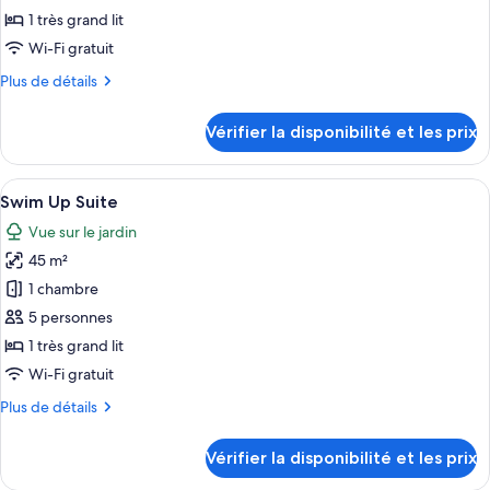
type
1 très grand lit
de
Wi-Fi gratuit
chambre :
Plus
Plus de détails
Superior
de
Governor
détails
Vérifier la disponibilité et les prix
Suite
sur
le
type
Afficher
Une chambre d’hôtel comprenant un lit,
7
de
Swim Up Suite
toutes
chambre
Vue sur le jardin
Superior
les
Governor
45 m²
photos
Suite
pour
1 chambre
ce
5 personnes
type
1 très grand lit
de
Wi-Fi gratuit
chambre :
Plus
Plus de détails
Swim
de
Up
détails
Vérifier la disponibilité et les prix
Suite
sur
le