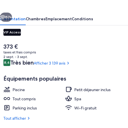
Cancun
-
cédent
Suivant
All-
157+
Présentation
Chambres
Emplacement
Conditions
Inclusive
VIP Access
Le
373 €
prix
taxes et frais compris
actuel
2 sept. - 3 sept.
est
Avis
Très bien
8,4
Afficher 3 139 avis
8,4 sur 10
de
voyageurs
373 €.
Équipements populaires
Vue aérienne
Piscine
Petit déjeuner inclus
Tout compris
Spa
Parking inclus
Wi-Fi gratuit
Tout afficher