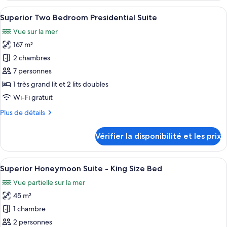
type
Afficher
Une chambre d’hôtel moderne dotée d’u
6
de
Superior Two Bedroom Presidential Suite
toutes
chambre
Vue sur la mer
Swim
les
Up
167 m²
photos
Suite
pour
2 chambres
ce
7 personnes
type
1 très grand lit et 2 lits doubles
de
Wi-Fi gratuit
chambre :
Plus
Plus de détails
Superior
de
Two
détails
Vérifier la disponibilité et les prix
Bedroom
sur
le
Presidential
type
Afficher
Une chambre d’hôtel avec un grand lit,
Suite
10
de
Superior Honeymoon Suite - King Size Bed
toutes
chambre
Vue partielle sur la mer
Superior
les
Two
45 m²
photos
Bedroom
pour
1 chambre
Presidential
ce
Suite
2 personnes