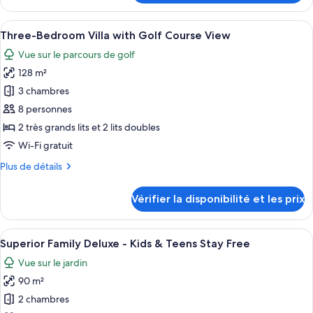
le
-
type
Afficher
Une chambre d’hôtel moderne, dotée d’
Book
19
de
Three-Bedroom Villa with Golf Course View
toutes
4
chambre
Vue sur le parcours de golf
Superior
les
nights,
Deluxe
128 m²
photos
get
Ocean
pour
3 chambres
2
View
ce
-
free
8 personnes
Book
type
in
2 très grands lits et 2 lits doubles
4
de
Punta
Wi-Fi gratuit
nights,
chambre :
Cana
get
Plus
Plus de détails
Three-
2
de
free
Bedroom
détails
in
Vérifier la disponibilité et les prix
Villa
sur
Punta
le
with
Cana
type
Afficher
Un lit avec un drap blanc, une zone à 
Golf
13
de
Superior Family Deluxe - Kids & Teens Stay Free
toutes
Course
chambre
Vue sur le jardin
Three-
les
View
Bedroom
90 m²
photos
Villa
pour
2 chambres
with