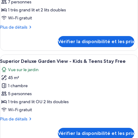
ce
Golf
7 personnes
Course
type
1 très grand lit et 2 lits doubles
View
de
Wi-Fi gratuit
chambre :
Plus
Plus de détails
Superior
de
Family
détails
Vérifier la disponibilité et les prix
Deluxe
sur
le
-
type
Afficher
Une chambre d’hôtel avec deux lits, un
Kids
9
de
Superior Deluxe Garden View - Kids & Teens Stay Free
toutes
&
chambre
Vue sur le jardin
Superior
les
Teens
Family
45 m²
photos
Stay
Deluxe
pour
Free
1 chambre
-
ce
Kids
5 personnes
&
type
1 très grand lit OU 2 lits doubles
Teens
de
Wi-Fi gratuit
Stay
chambre :
Free
Plus
Plus de détails
Superior
de
Deluxe
détails
Vérifier la disponibilité et les prix
Garden
sur