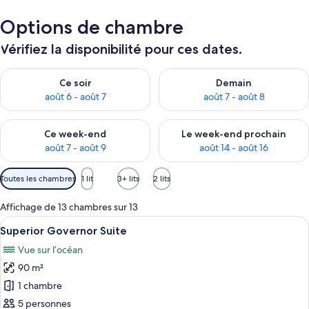
Options de chambre
Vérifiez la disponibilité pour ces dates.
Vérifier la disponibilité pour ce soir août 6 - août 7
Vérifier la disponibilité pour 
Ce soir
Demain
août 6 - août 7
août 7 - août 8
Vérifier la disponibilité pour ce week-end août 7 - août 9
Vérifier la disponibilité pour 
Ce week-end
Le week-end prochain
août 7 - août 9
août 14 - août 16
Filtres
Toutes les chambres
1 lit
3+ lits
2 lits
disponibles
pour
Affichage de 13 chambres sur 13
les
Afficher
Un salon moderne avec un canapé, une 
11
Superior Governor Suite
chambres
toutes
Vue sur l’océan
les
90 m²
photos
pour
1 chambre
ce
5 personnes