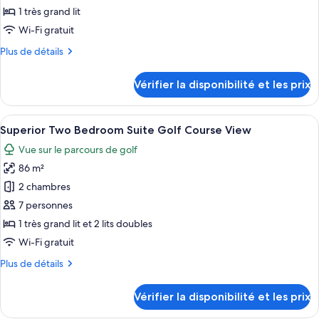
type
1 très grand lit
de
Wi-Fi gratuit
chambre :
Plus
Plus de détails
Superior
de
Honeymoon
détails
Vérifier la disponibilité et les prix
Suite
sur
le
-
type
Afficher
Un salon moderne avec un canapé, une 
King
8
de
Superior Two Bedroom Suite Golf Course View
toutes
Size
chambre
Vue sur le parcours de golf
Superior
les
Bed
Honeymoon
86 m²
photos
Suite
pour
2 chambres
-
ce
King
7 personnes
Size
type
1 très grand lit et 2 lits doubles
Bed
de
Wi-Fi gratuit
chambre :
Plus
Plus de détails
Superior
de
Two
détails
Vérifier la disponibilité et les prix
Bedroom
sur
le
Suite