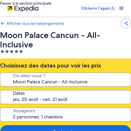
Passer à la section principale
Obtenir l’appli
Afficher tous les hébergements
Moon Palace Cancun - All-
Inclusive
Hébergement
5.0 étoiles
Choisissez des dates pour voir les prix
Où allez-vous ?
Dates
Voyageurs