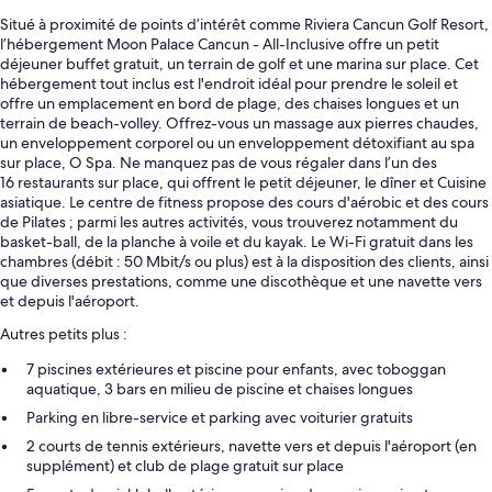
Situé à proximité de points d’intérêt comme Riviera Cancun Golf Resort,
l’hébergement Moon Palace Cancun - All-Inclusive offre un petit
déjeuner buffet gratuit, un terrain de golf et une marina sur place. Cet
hébergement tout inclus est l'endroit idéal pour prendre le soleil et
offre un emplacement en bord de plage, des chaises longues et un
terrain de beach-volley. Offrez-vous un massage aux pierres chaudes,
un enveloppement corporel ou un enveloppement détoxifiant au spa
sur place, O Spa. Ne manquez pas de vous régaler dans l’un des
16 restaurants sur place, qui offrent le petit déjeuner, le dîner et Cuisine
asiatique. Le centre de fitness propose des cours d'aérobic et des cours
de Pilates ; parmi les autres activités, vous trouverez notamment du
basket-ball, de la planche à voile et du kayak. Le Wi-Fi gratuit dans les
chambres (débit : 50 Mbit/s ou plus) est à la disposition des clients, ainsi
que diverses prestations, comme une discothèque et une navette vers
et depuis l'aéroport.
Autres petits plus :
7 piscines extérieures et piscine pour enfants, avec toboggan
aquatique, 3 bars en milieu de piscine et chaises longues
Parking en libre-service et parking avec voiturier gratuits
2 courts de tennis extérieurs, navette vers et depuis l'aéroport (en
supplément) et club de plage gratuit sur place