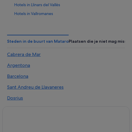
Hotels in Llinars del Vallès
Hotels in Vallromanes
Hotels in de buurt van Circuit de Catalunya
Hotels in Montornes del Valles
Hotels met restaurant in Mataro
Steden in de buurt van Mataro
Plaatsen die je niet mag missen
Hotels in Arenys de Mar
Cabrera de Mar
Hotels in Cabrils
Argentona
Hotels in Vilassar de Mar
Hotels in de buurt van Karting Cardedeu
Barcelona
Nn Hotels in Mataro
Sant Andreu de Llavaneres
Hotels in Montgat
Dosrius
Pensions in Mataro
Hotels in Canet de Mar
Hotels in Mataro
Hotels in de buurt van La Roca Village