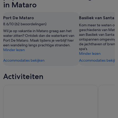
in Mataro
bekijken
-
21
16
aug
aug,
-
Port De Mataro
Basiliek van Santa 
bekijken
23
8.6/10 (62 beoordelingen)
Kom meer te weten over
aug,
geschiedenis van Mata
Wil je op vakantie in Mataro graag aan het
bekijken
aan Basiliek van Santa 
water zitten? Ontdek dan de waterkant van
ontspannen omgeving e
Port De Mataro. Maak tijdens je verblijf hier
de jachthaven of breng
een wandeling langs prachtige stranden.
spa's.
Minder lezen
Minder lezen
Accommodaties bekijken
Accommodaties bekijk
Activiteiten
Tickets voor toegang zonder wachtrij tot Casa Batlló met 
Vanuit Bar