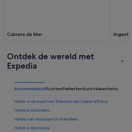
Cabrera de Mar
Argento
Ontdek de wereld met
Expedia
Accommodatie
Vluchten
Pakketten
Auto's
Vakantiehuizen
Ov
Hotels in de buurt van Thermen van Caldes d'Estrac
Hotels in Granollers
Hotels met restaurant in Granollers
Hotels in Barcelona