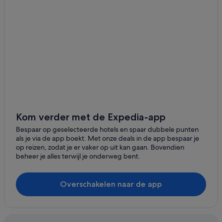
Hotels in Arenys de Munt
Pensions in Station van Mataró
Hotels in Sant Andreu de Llavaneres
Campings en stacaravans in Mataro
Campings en stacaravans in Canet de Mar
Hotels in Premia de Mar
Hotels met 4 sterren in Costa del Maresme
Hotels met zwembad in Mataro
Kom verder met de Expedia-app
Particuliere vakantiehuizen in Mataro
Bespaar op geselecteerde hotels en spaar dubbele punten
als je via de app boekt. Met onze deals in de app bespaar je
Hotels in Dosrius
op reizen, zodat je er vaker op uit kan gaan. Bovendien
beheer je alles terwijl je onderweg bent.
Hotels in La Torreta
Bonavista Apartments-hotels in Mataro
Overschakelen naar de app
Hotels in Maresme
Hotels in de buurt van Station Caldes d'Estrac
Strand in Mataro