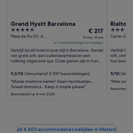
Grand Hyatt Barcelona
Rialto
5
De
3
€ 217
out
prijs
out
Plaza de Pio XII, 4
Carrer de Fe
24 aug - 25 aug
Barcelona
42 Barcelon
of
is
of
inclusief belastingen en toeslagen
Barcelona
5
€ 217
5
Verblijf bij dit hotel in luxe stijl in Barcelona. Geniet
Verblijf bij 
per
van gratis wifi, een buitenzwembad en een
wifi, ontbij
volledig uitgeruste spa. Onze gasten zijn in hun
nacht
hun beoorde
beoordelingen ...
ontbijt en ...
van
24
9,2
/
10
Uitmuntend! (1.597 beoordelingen)
9
/
10
Uitmun
aug
"Mooie moderne kamer! Geen nachtkastjes…
"Alles was 
tot
Teveel domotica…Keep it simple please"
Beoordeeld op
25
Beoordeeld op 8 mei 2026
aug
all 6.403 accommodaties bekijken in Mataro