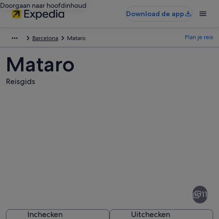
Doorgaan naar hoofdinhoud
Download de app
Plan je reis
Barcelona
Mataro
Mataro
Reisgids
Afbeeldingen
van
Mataro
11
Inchecken
Uitchecken