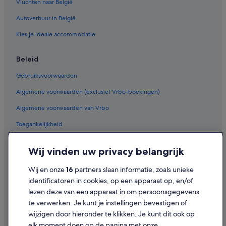
Vluchten naar België
Autoverhuur in België
Kies je ideale accommodatie
Beleid
Gebruiksvoorwaarden
Algemene voorwaarden (exclusief Vrbo-boekingen)
Algemene voorwaarden van Vrbo
Toegankelijkheid
Privacy
Wij vinden uw privacy belangrijk
Cookies
Wij en onze
16
partners slaan informatie, zoals unieke
Juridische informatie/Contact
identificatoren in cookies, op een apparaat op, en/of
Inhoudsrichtlijnen en inhoud rapporteren
lezen deze van een apparaat in om persoonsgegevens
te verwerken. Je kunt je instellingen bevestigen of
Hulp
wijzigen door hieronder te klikken. Je kunt dit ook op
elk moment doen op de pagina met onze