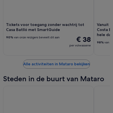
Tickets voor toegang zonder wachtrij tot
Vanuit B
Casa Batlló met SmartGuide
Costa Br
hele da
€ 38
90%
van onze reizigers beveelt dit aan
98%
van on
per volwassene
Alle activiteiten in Mataro bekijken
Steden in de buurt van Mataro