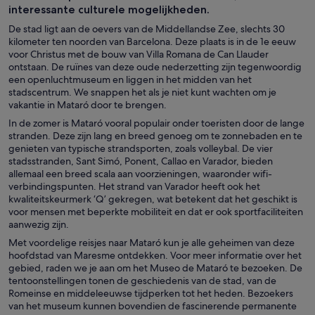
interessante culturele mogelijkheden.
De stad ligt aan de oevers van de Middellandse Zee, slechts 30
kilometer ten noorden van Barcelona. Deze plaats is in de 1e eeuw
voor Christus met de bouw van Villa Romana de Can Llauder
ontstaan. De ruïnes van deze oude nederzetting zijn tegenwoordig
een openluchtmuseum en liggen in het midden van het
stadscentrum. We snappen het als je niet kunt wachten om je
vakantie in Mataró door te brengen.
In de zomer is Mataró vooral populair onder toeristen door de lange
stranden. Deze zijn lang en breed genoeg om te zonnebaden en te
genieten van typische strandsporten, zoals volleybal. De vier
stadsstranden, Sant Simó, Ponent, Callao en Varador, bieden
allemaal een breed scala aan voorzieningen, waaronder wifi-
verbindingspunten. Het strand van Varador heeft ook het
kwaliteitskeurmerk ‘Q’ gekregen, wat betekent dat het geschikt is
voor mensen met beperkte mobiliteit en dat er ook sportfaciliteiten
aanwezig zijn.
Met voordelige reisjes naar Mataró kun je alle geheimen van deze
hoofdstad van Maresme ontdekken. Voor meer informatie over het
gebied, raden we je aan om het Museo de Mataró te bezoeken. De
tentoonstellingen tonen de geschiedenis van de stad, van de
Romeinse en middeleeuwse tijdperken tot het heden. Bezoekers
van het museum kunnen bovendien de fascinerende permanente