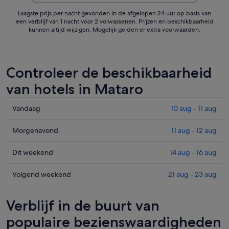
Laagste prijs per nacht gevonden in de afgelopen 24 uur op basis van
een verblijf van 1 nacht voor 2 volwassenen. Prijzen en beschikbaarheid
kunnen altijd wijzigen. Mogelijk gelden er extra voorwaarden.
Controleer de beschikbaarheid
van hotels in Mataro
Prijzen
Vandaag
10 aug - 11 aug
in
Mataro
Prijzen
Morgenavond
11 aug - 12 aug
voor
in
vanavond,
Mataro
Prijzen
Dit weekend
14 aug - 16 aug
10
voor
in
aug
morgenavond,
Mataro
Prijzen
Volgend weekend
21 aug - 23 aug
-
11
voor
in
11
aug
dit
Mataro
Verblijf in de buurt van
aug,
-
weekend,
voor
bekijken
12
14
volgend
populaire bezienswaardigheden
aug,
aug
weekend,