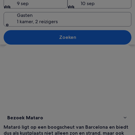
9 sep
10 sep
Gasten
1 kamer, 2 reizigers
Een kustplaats met kleurrijke gebouwe
Zoeken
Kaart verkennen
Bezoek Mataro
Mataró ligt op een boogscheut van Barcelona en biedt
dus als kustplaats niet alleen zon en strand, maar ook