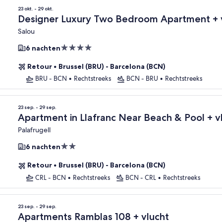
23 okt. - 29 okt.
Designer Lux
Salou
4.0-
6 nachten
sterrenaccommodatie
Retour
•
Brussel (BRU) - Barcelona (BCN)
BRU - BCN
•
Rechtstreeks
BCN - BRU
•
Rechtstreeks
23 sep. - 29 sep.
Apartment in Llafranc Near Beach & Pool + v
Palafrugell
2.0-
6 nachten
sterrenaccommodatie
Retour
•
Brussel (BRU) - Barcelona (BCN)
CRL - BCN
•
Rechtstreeks
BCN - CRL
•
Rechtstreeks
23 sep. - 29 sep.
Apartments Ramblas 108 + vlucht