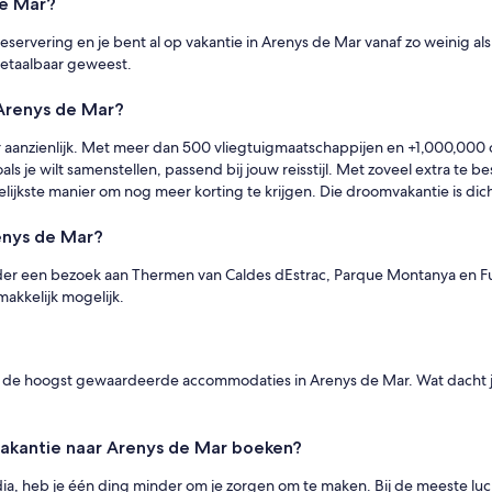
de Mar?
eservering en je bent al op vakantie in Arenys de Mar vanaf zo weinig a
 betaalbaar geweest.
 Arenys de Mar?
r aanzienlijk. Met meer dan 500 vliegtuigmaatschappijen en +1,000,000 
s je wilt samenstellen, passend bij jouw reisstijl. Met zoveel extra te b
elijkste manier om nog meer korting te krijgen. Die droomvakantie is dich
renys de Mar?
nder een bezoek aan Thermen van Caldes dEstrac, Parque Montanya en Fu
makkelijk mogelijk.
n de hoogst gewaardeerde accommodaties in Arenys de Mar. Wat dacht je
 vakantie naar Arenys de Mar boeken?
edia, heb je één ding minder om je zorgen om te maken. Bij de meeste lu