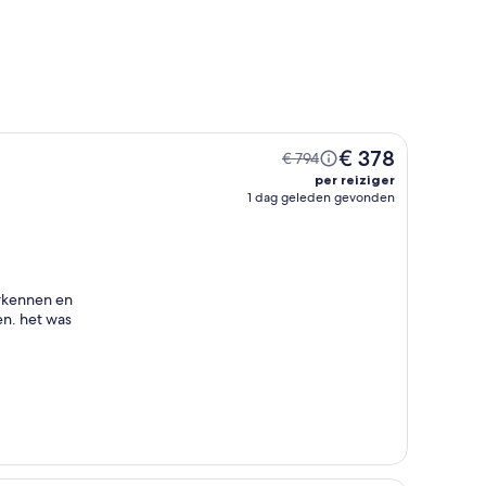
€ 378
€ 794
per reiziger
1 dag geleden gevonden
erkennen en
en. het was