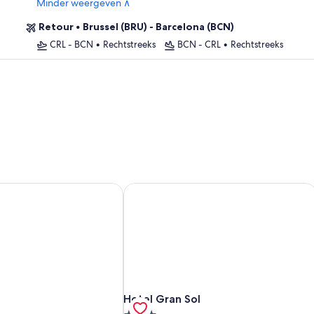
Minder weergeven ∧
Retour
•
Brussel (BRU) - Barcelona (BCN)
CRL - BCN
•
Rechtstreeks
BCN - CRL
•
Rechtstreeks
Hotel Gran Sol
Hotel Gran Sol
Hotel Gran Sol