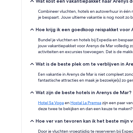
Wat kost een vakantiepakket naar Arenys 
basis
van
Combineer vluchten, hotels en autoverhuur in één r
een
je bespaart. Jouw ultieme vakantie is nog nooit zo
verblijf
van
Hoe krijg ik een goedkoop reispakket voor
1
nacht
Bundel je vluchten en hotels bij Expedia en bespaa
voor
2
jouw vakantiepakket voor Arenys de Mar volledig zoal
volwassenen.
activiteiten en excursies toevoegen. Dat is de makk
Prijzen
en
Wat is de beste plek om te verblijven in A
beschikbaarheid
kunnen
Een vakantie in Arenys de Mar is niet compleet zo
wijzigen.
fantastische attracties en maak je bezoekje(s) zo ge
Mogelijk
gelden
Wat zijn de beste hotels in Arenys de Mar?
er
extra
Hotel Sa Voga
en
Hostal La Premsa
zijn een paar va
voorwaarden.
deze twee te bekijken en dan een keuze te maken?
Hoe ver van tevoren kan ik het beste mijn
Door je vluchten vroegtijdig te reserveren bij Exp