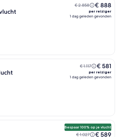
€ 888
€ 2.858
ury Two Bedroom Apartment + vlucht
per reiziger
1 dag geleden gevonden
€ 581
€ 1.117
lucht
per reiziger
1 dag geleden gevonden
Bespaar 100% op je vlucht
€ 589
€ 1.027