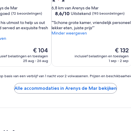
3.0-
mmodatie
sterrenaccommodatie
ys de Mar
6,8 km van Arenys de Mar
8.6
8,6/10
 goed
Uitstekend
(72 beoordelingen)
(193 beoordelingen)
van
his utmost to help us out
'Schone grote kamer, vriendelijk personeel
10,
d served an exquisite fresh
lekker eten, juiste prijs'
Uitstekend,
Minder weergeven
(193
ven
beoordelingen)
n)
De
De
€ 104
€ 132
prijs
prijs
lusief belastingen en toeslagen
inclusief belastingen en toeslagen
is
is
25 aug - 26 aug
1 sep - 2 sep
€ 104
€ 132
op basis van een verblijf van 1 nacht voor 2 volwassenen. Prijzen en beschikbaarhe
Alle accommodaties in Arenys de Mar bekijken