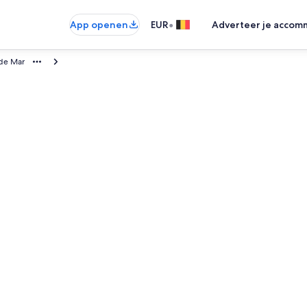
•
App openen
EUR
Adverteer je accom
de Mar