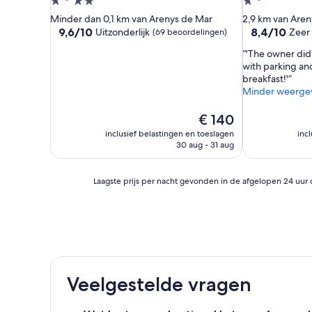
4.0-
1.0-
sterrenaccommodatie
sterrenacco
Minder dan 0,1 km van Arenys de Mar
2,9 km van Aren
9.6
8.4
9,6/10
8,4/10
Uitzonderlijk
Zeer
(69 beoordelingen)
van
van
'The owner did 
10,
10,
with parking an
Uitzonderlijk,
Zeer
breakfast!'
(69
goed,
Minder weerge
beoordelingen)
(72
beoordelinge
De
€ 140
prijs
inclusief belastingen en toeslagen
inc
is
30 aug - 31 aug
€ 140
Laagste
Laagste prijs per nacht gevonden in de afgelopen 24 uur 
prijs
per
nacht
gevonden
in
de
afgelopen
Veelgestelde vragen
24
uur
op