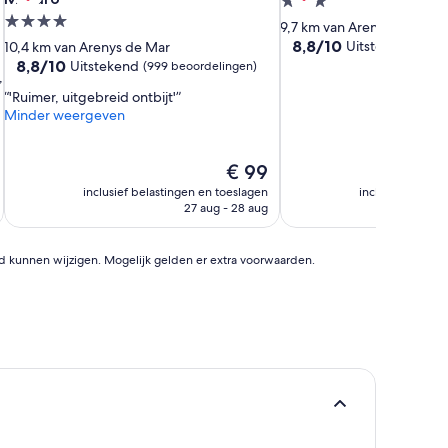
3.0-
4.0-
sterrenaccommodatie
9,7 km van Arenys de Mar
sterrenaccommodatie
8.8
8,8/10
Uitstekend
10,4 km van Arenys de Mar
(361
van
8.8
8,8/10
Uitstekend
(999 beoordelingen)
,
10,
van
'Ruimer, uitgebreid ontbijt'
Uitstekend,
10,
Minder weergeven
(361
Uitstekend,
beoordelingen)
(999
beoordelingen)
De
€ 99
prijs
inclusief belastingen en toeslagen
inclusief belast
is
27 aug - 28 aug
€ 99
id kunnen wijzigen. Mogelijk gelden er extra voorwaarden.