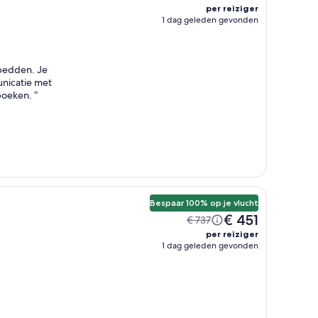
per reiziger
1 dag geleden gevonden
 bedden. Je
unicatie met
 boeken.
”
Bespaar 100% op je vlucht
€ 451
€ 737
per reiziger
1 dag geleden gevonden