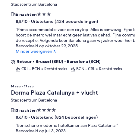
Stadscentrum Barcelona
3.0-
6 nachten
sterrenaccommodatie
-
Uitstekend (424 beoordelingen)
8,8/10
“
Prima accommodatie voor een cirytrip. Alles is aanwezig. Fijne
hoort de metro wel maar echt geen last van gehad. Fijne comm
de receptie. Volgende keer Bar elona gaan wij zeker weer hier
Beoordeeld op oktober 29, 2025
Minder weergeven ∧
Retour
•
Brussel (BRU) - Barcelona (BCN)
CRL - BCN
•
Rechtstreeks
BCN - CRL
•
Rechtstreeks
14 sep. - 17 sep.
Dorma Plaza Catalunya + vlucht
Stadscentrum Barcelona
4.0-
3 nachten
sterrenaccommodatie
-
Uitstekend (824 beoordelingen)
8,6/10
“
Een schone moderne hotelkamer aan Plaza Catalonia.
”
Beoordeeld op juli 3, 2023