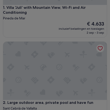
Villa 'Juli' with Mountain View, Wi-Fi and Air Conditioning
1. Villa 'Juli' with Mountain View, Wi-Fi and Air
Conditioning
Pineda de Mar
De
€ 4.633
prijs
inclusief belastingen en toeslagen
is
2 sep - 3 sep
€ 4.633
Large outdoor area, private pool and have fun
Large outdoor area, private pool and have fun
2. Large outdoor area, private pool and have fun
Sant Cebrià de Vallalta