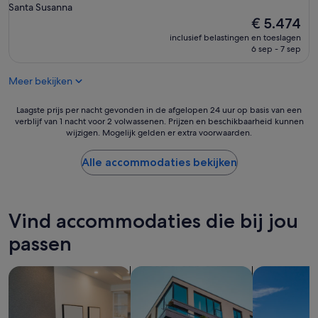
i
Santa Susanna
t
De
€ 5.474
z
prijs
inclusief belastingen en toeslagen
i
is
6 sep - 7 sep
c
€ 5.474
h
t
Meer bekijken
,
p
Laagste
Laagste prijs per nacht gevonden in de afgelopen 24 uur op basis van een
r
verblijf van 1 nacht voor 2 volwassenen. Prijzen en beschikbaarheid kunnen
prijs
i
wijzigen. Mogelijk gelden er extra voorwaarden.
per
m
nacht
a
gevonden
Alle accommodaties bekijken
z
in
w
de
e
afgelopen
m
24
Vind accommodaties die bij jou
b
uur
a
op
passen
d
basis
!
van
G
Aparthotels zoeken
Appartementen zoeken
Villa´s zoeke
een
e
verblijf
w
van
o
1