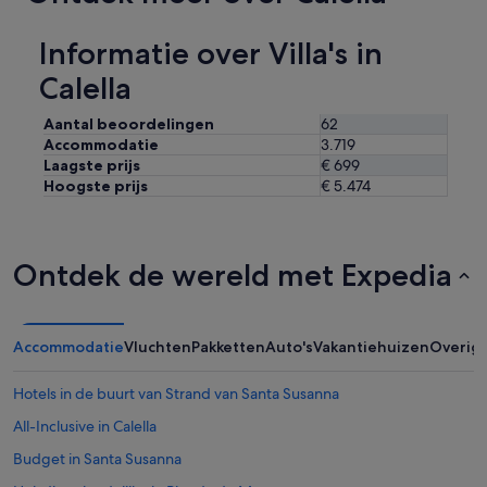
p
j
Informatie over Villa's in
e
m
Calella
a
a
Aantal beoordelingen
62
r
Accommodatie
3.719
i
d
Laagste prijs
€ 699
e
Hoogste prijs
€ 5.474
a
a
l
o
Ontdek de wereld met Expedia
m
m
e
t
Accommodatie
Vluchten
Pakketten
Auto's
Vakantiehuizen
Overig
d
e
Hotels in de buurt van Strand van Santa Susanna
t
r
All-Inclusive in Calella
e
i
Budget in Santa Susanna
n