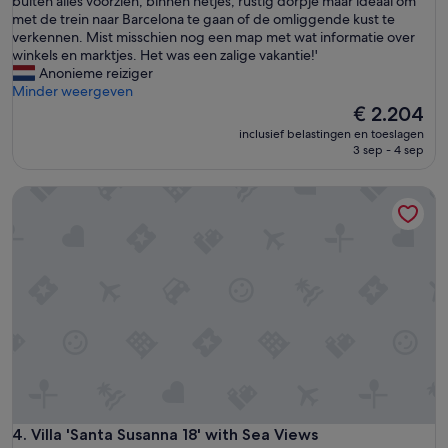
buiten alles voorzien, binnen netjes, rustig dorpje maar ideaal om
Uitzonderlijk,
r
met de trein naar Barcelona te gaan of de omliggende kust te
(27
o
verkennen. Mist misschien nog een map met wat informatie over
beoordelingen)
s
winkels en marktjes. Het was een zalige vakantie!'
:
Anonieme reiziger
M
Minder weergeven
o
De
€ 2.204
o
prijs
inclusief belastingen en toeslagen
i
is
3 sep - 4 sep
e
€ 2.204
v
Villa 'Santa Susanna 18' with Sea Views
i
l
l
a
,
h
e
e
l
m
o
o
i
u
Villa 'Santa Susanna 18' with Sea Views
4. Villa 'Santa Susanna 18' with Sea Views