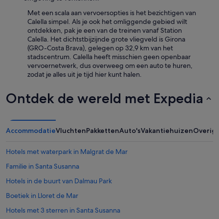
A
g
l
Met een scala aan vervoersopties is het bezichtigen van
s
l
Calella simpel. Als je ook het omliggende gebied wilt
u
i
ontdekken, pak je een van de treinen vanaf Station
c
n
Calella. Het dichtstbijzijnde grote vliegveld is Girona
h
c
(GRO-Costa Brava), gelegen op 32,9 km van het
a
l
stadscentrum. Calella heeft misschien geen openbaar
s
u
vervoernetwerk, dus overweeg om een auto te huren,
m
s
zodat je alles uit je tijd hier kunt halen.
a
i
l
v
l
Ontdek de wereld met Expedia
e
p
f
o
o
o
r
l
Accommodatie
Vluchten
Pakketten
Auto's
Vakantiehuizen
Overig
m
i
u
s
Hotels met waterpark in Malgrat de Mar
l
a
e
d
Familie in Santa Susanna
w
i
a
Hotels in de buurt van Dalmau Park
s
s
a
Boetiek in Lloret de Mar
g
d
o
v
Hotels met 3 sterren in Santa Susanna
e
a