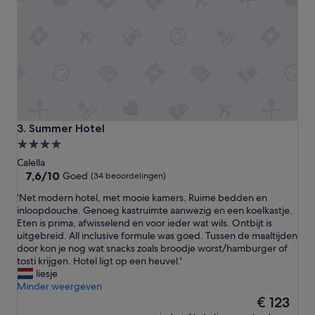
h
a
o
c
t
i
e
o
l
u
b
s
e
a
c
n
a
d
u
c
Summer Hotel
3. Summer Hotel
s
l
4.0-
e
e
sterrenaccommodatie
t
Calella
a
h
7.6
7,6/10
n
Goed
(34 beoordelingen)
e
van
e
'
'Net modern hotel, met mooie kamers. Ruime bedden en
y
10,
d
N
inloopdouche. Genoeg kastruimte aanwezig en een koelkastje.
s
Goed,
e
e
Eten is prima, afwisselend en voor ieder wat wils. Ontbijt is
h
(34
v
t
uitgebreid. All inclusive formule was goed. Tussen de maaltijden
o
beoordelingen)
e
m
door kon je nog wat snacks zoals broodje worst/hamburger of
u
r
o
tosti krijgen. Hotel ligt op een heuvel.'
l
y
d
liesje
d
d
e
Minder weergeven
h
a
r
De
a
€ 123
y
n
prijs
v