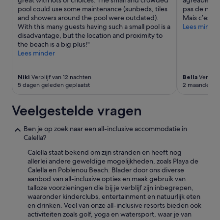
a
Mogelijk
a
l
pool could use some maintenance (sunbeds, tiles
pas de nett
f
gelden
r
g
and showers around the pool were outdated).
Mais c’est pa
w
er
o
o
With this many guests having such a small pool is a
Lees minder
i
extra
u
e
disadvantage, but the location and proximity to
s
voorwaarden.
n
d
the beach is a big plus!"
s
d
.
Lees minder
e
t
L
l
h
o
e
e
Niki
Verblijf van 12 nachten
Bella
Verblijf
c
n
p
5 dagen geleden geplaatst
2 maanden ge
a
d
o
t
e
o
i
Veelgestelde vragen
n
l
e
v
w
i
o
e
Ben je op zoek naar een all-inclusive accommodatie in
s
o
r
Calella?
o
r
e
o
i
Calella staat bekend om zijn stranden en heeft nog
o
k
e
allerlei andere geweldige mogelijkheden, zoals Playa de
u
t
d
Calella en Poblenou Beach. Blader door ons diverse
t
o
e
aanbod van all-inclusive opties en maak gebruik van
d
p
r
talloze voorzieningen die bij je verblijf zijn inbegrepen,
a
'
w
waaronder kinderclubs, entertainment en natuurlijk eten
t
a
en drinken. Veel van onze all-inclusive resorts bieden ook
e
t
activiteiten zoals golf, yoga en watersport, waar je van
d