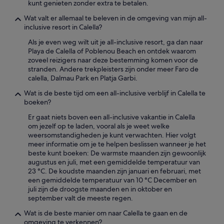
w
kunt genieten zonder extra te betalen.
)
i
.
Wat valt er allemaal te beleven in de omgeving van mijn all-
l
W
inclusive resort in Calella?
s
i
.
t
Als je even weg wilt uit je all-inclusive resort, ga dan naar
O
h
Playa de Calella of Poblenou Beach en ontdek waarom
n
t
zoveel reizigers naar deze bestemming komen voor de
t
h
stranden. Andere trekpleisters zijn onder meer Faro de
b
i
calella, Dalmau Park en Platja Garbi.
i
s
j
Wat is de beste tijd om een all-inclusive verblijf in Calella te
m
t
boeken?
a
i
n
Er gaat niets boven een all-inclusive vakantie in Calella
s
y
om jezelf op te laden, vooral als je weet welke
u
g
weersomstandigheden je kunt verwachten. Hier volgt
i
u
meer informatie om je te helpen beslissen wanneer je het
t
e
beste kunt boeken: De warmste maanden zijn gewoonlijk
g
s
augustus en juli, met een gemiddelde temperatuur van
e
t
23 °C. De koudste maanden zijn januari en februari, met
b
s
een gemiddelde temperatuur van 10 °C December en
r
h
juli zijn de droogste maanden en in oktober en
e
a
september valt de meeste regen.
i
v
d
i
Wat is de beste manier om naar Calella te gaan en de
.
n
omgeving te verkennen?