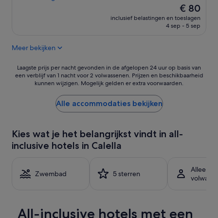
o
e
De
e
€ 80
i
i
r
prijs
b
d
c
inclusief belastingen en toeslagen
s
is
e
n
4 sep - 5 sep
e
e
€ 80
d
’
s
r
d
t
.
Meer bekijken
g
e
h
T
v
n
v
h
e
Laagste
e
Laagste prijs per nacht gevonden in de afgelopen 24 uur op basis van
e
e
r
een verblijf van 1 nacht voor 2 volwassenen. Prijzen en beschikbaarheid
prijs
n
p
s
kunnen wijzigen. Mogelijk gelden er extra voorwaarden.
o
per
i
a
m
u
nacht
n
r
a
d
gevonden
l
Alle accommodaties bekijken
k
l
e
in
o
i
l
r
de
o
n
a
d
afgelopen
p
g
n
Kies wat je het belangrijkst vindt in all-
.
24
d
p
d
inclusive hotels in Calella
Z
uur
o
l
c
w
op
u
a
r
e
basis
c
c
o
Alleen v
m
van
h
Zwembad
5 sterren
e
w
volwass
b
een
e
s
d
a
verblijf
.
.
e
d
van
G
A
d
e
1
e
v
All-inclusive hotels met een
p
r
nacht
n