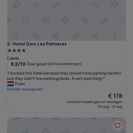
a
y
a
t
H
t
o
p
Hotel Dwo Les Palmeres
2. Hotel Dwo Les Palmeres
A
4.0-
m
sterrenaccommodatie
a
Calella
i
8.2
8,2/10
Zeer goed
(203 beoordelingen)
k
van
'
'I booked this hotel because they should have parking facilitys
a
10,
I
but they didn’t hve parkingplaces. A very bad thing !'
.
Zeer
b
Frans
R
goed,
o
Minder weergeven
o
(203
o
De
o
€ 178
beoordelingen)
k
prijs
m
inclusief belastingen en toeslagen
e
is
s
20 aug - 21 aug
d
€ 178
a
t
r
Summer Hotel
h
e
i
s
s
p