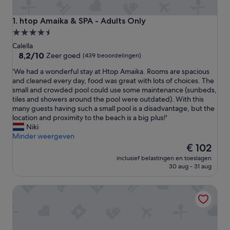
htop Amaika & SPA - Adults Only
1. htop Amaika & SPA - Adults Only
4.5-
sterrenaccommodatie
Calella
8.2
8,2/10
Zeer goed
(439 beoordelingen)
van
'
'We had a wonderful stay at Htop Amaika. Rooms are spacious
10,
W
and cleaned every day, food was great with lots of choices. The
Zeer
e
small and crowded pool could use some maintenance (sunbeds,
goed,
h
tiles and showers around the pool were outdated). With this
(439
a
many guests having such a small pool is a disadvantage, but the
beoordelingen)
d
location and proximity to the beach is a big plus!'
a
Niki
w
Minder weergeven
o
De
€ 102
n
prijs
inclusief belastingen en toeslagen
d
is
30 aug - 31 aug
e
€ 102
r
Hotel Dwo Les Palmeres
f
u
l
s
t