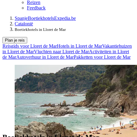
Reizen
Feedback
Spanje
Boetiekhotels
Expedia.be
Catalonië
Boetiekhotels in Lloret de Mar
Plan je reis
Reisgids voor Lloret de Mar
Hotels in Lloret de Mar
Vakantiehuizen
in Lloret de Mar
Vluchten naar Lloret de Mar
Activiteiten in Lloret
de Mar
Autoverhuur in Lloret de Mar
Pakketten voor Lloret de Mar