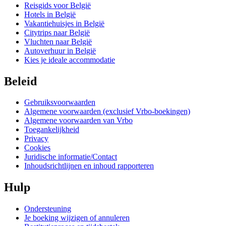
Reisgids voor België
Hotels in België
Vakantiehuisjes in België
Citytrips naar België
Vluchten naar België
Autoverhuur in België
Kies je ideale accommodatie
Beleid
Gebruiksvoorwaarden
Algemene voorwaarden (exclusief Vrbo-boekingen)
Algemene voorwaarden van Vrbo
Toegankelijkheid
Privacy
Cookies
Juridische informatie/Contact
Inhoudsrichtlijnen en inhoud rapporteren
Hulp
Ondersteuning
Je boeking wijzigen of annuleren