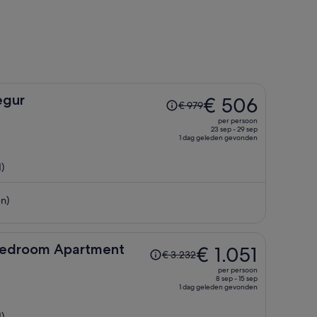
De
egur
€ 506
€ 979
prijs
per persoon
was
23 sep - 29 sep
1 dag geleden gevonden
€ 979,
de
)
prijs
is
n)
nu
€ 506
per
persoon
De
Bedroom Apartment
€ 1.051
€ 3.232
prijs
per persoon
was
8 sep - 15 sep
1 dag geleden gevonden
€ 3.232,
de
)