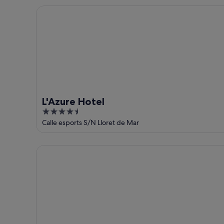
5
L'Azure Hotel
L'Azure Hotel
4.5
out
Calle esports S/N Lloret de Mar
of
5
htop Palm Beach & SPA