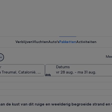
Een zands
Verblijven
Vluchten
Auto's
Pakketten
Activiteiten
Een rotsa
Mee
r
Datums
vr 28 aug. - ma 31 aug.
tlandschap met grote rotsblokken en een kleine waterval.
an de kust van dit ruige en weelderig begroeide strand en 