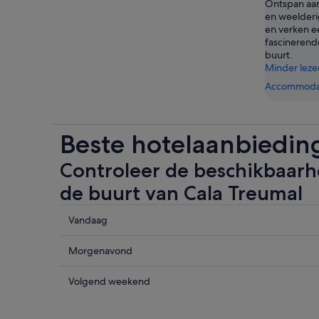
Ontspan aan
en weelderi
en verken e
fascinerende
buurt.
Minder leze
Accommodat
Beste hotelaanbiedin
Controleer de beschikbaarhe
de buurt van Cala Treumal
Controleer
Vandaag
de
prijzen
Controleer
Morgenavond
in
de
de
prijzen
Controleer
Volgend weekend
buurt
in
de
van
de
prijzen