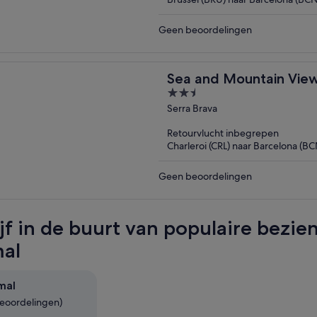
Geen beoordelingen
Sea and Mountain View 
2.5
out
Serra Brava
of
Retourvlucht inbegrepen
5
Charleroi (CRL) naar Barcelona (BC
Geen beoordelingen
ijf in de buurt van populaire bezi
al
mal
beoordelingen)