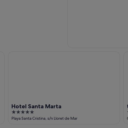
Hotel Santa Marta
te
Hotel Santa Marta
5
out
Playa Santa Cristina, s/n Lloret de Mar
of