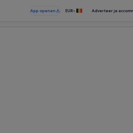
•
App openen
EUR
Adverteer je accom