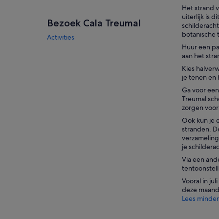
Het strand 
uiterlijk is
Bezoek Cala Treumal
schilderacht
botanische 
Activities
Huur een pa
aan het stra
Kies halverw
je tenen en 
Ga voor een 
Treumal sch
zorgen voor
Ook kun je 
stranden. D
verzameling 
je schildera
Via een ande
tentoonstel
Vooral in ju
deze maand
Lees minder