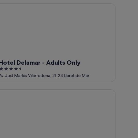
5
tel Delamar - Adults Only
Hotel Delamar - Adults Only
4.5
out
Av. Just Marlés Vilarrodona, 21-23 Lloret de Mar
of
5
op Royal Star & SPA