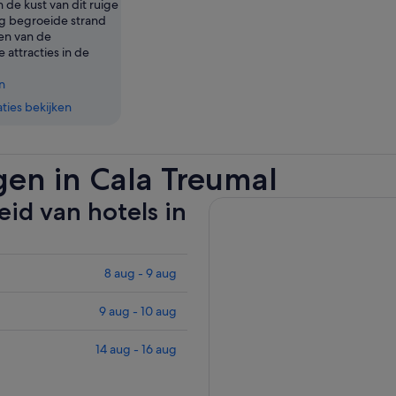
 de kust van dit ruige
g begroeide strand
en van de
 attracties in de
n
ies bekijken
gen in Cala Treumal
id van hotels in
8 aug - 9 aug
9 aug - 10 aug
14 aug - 16 aug