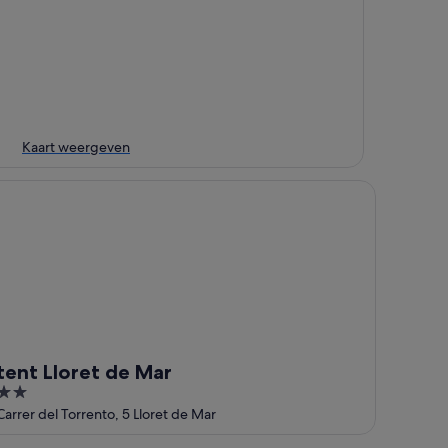
Kaart weergeven
nt Lloret de Mar
tent Lloret de Mar
2
out
Carrer del Torrento, 5 Lloret de Mar
of