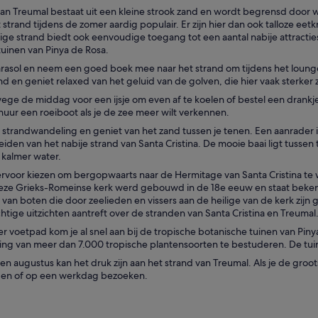
van Treumal bestaat uit een kleine strook zand en wordt begrensd doo
 dit strand tijdens de zomer aardig populair. Er zijn hier dan ook talloze e
ige strand biedt ook eenvoudige toegang tot een aantal nabije attractie
tuinen van Pinya de Rosa.
rasol en neem een goed boek mee naar het strand om tijdens het loun
nd en geniet relaxed van het geluid van de golven, die hier vaak sterker z
ege de middag voor een ijsje om even af te koelen of bestel een drankje
huur een roeiboot als je de zee meer wilt verkennen.
strandwandeling en geniet van het zand tussen je tenen. Een aanrader is
eiden van het nabije strand van Santa Cristina. De mooie baai ligt tuss
 kalmer water.
ervoor kiezen om bergopwaarts naar de Hermitage van Santa Cristina te
eze Grieks-Romeinse kerk werd gebouwd in de 18e eeuw en staat bekend o
van boten die door zeelieden en vissers aan de heilige van de kerk zijn
chtige uitzichten aantreft over de stranden van Santa Cristina en Treumal
r voetpad kom je al snel aan bij de tropische botanische tuinen van Pin
ling van meer dan 7.000 tropische plantensoorten te bestuderen. De tuin
li en augustus kan het druk zijn aan het strand van Treumal. Als je de groo
en of op een werkdag bezoeken.