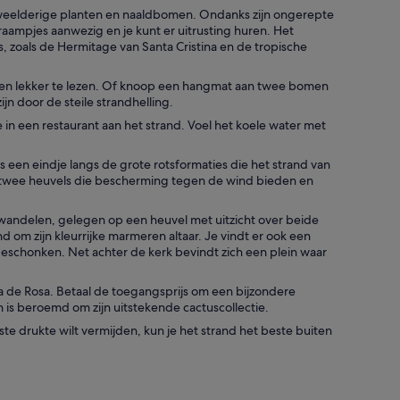
r weelderige planten en naaldbomen. Ondanks zijn ongerepte
etkraampjes aanwezig en je kunt er uitrusting huren. Het
s, zoals de Hermitage van Santa Cristina en de tropische
gen lekker te lezen. Of knoop een hangmat aan twee bomen
ijn door de steile strandhelling.
 in een restaurant aan het strand. Voel het koele water met
 een eindje langs de grote rotsformaties die het strand van
en twee heuvels die bescherming tegen de wind bieden en
 wandelen, gelegen op een heuvel met uitzicht over beide
m zijn kleurrijke marmeren altaar. Je vindt er ook een
 geschonken. Net achter de kerk bevindt zich een plein waar
.
ya de Rosa. Betaal de toegangsprijs om een bijzondere
 is beroemd om zijn uitstekende cactuscollectie.
tste drukte wilt vermijden, kun je het strand het beste buiten