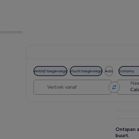
Verblijf toegevoegd
Vlucht toegevoegd
Auto
Economy
Vertrek vanaf
Naa
Een rotsachtig kus
Kaart verkennen
Ontspan a
buurt.