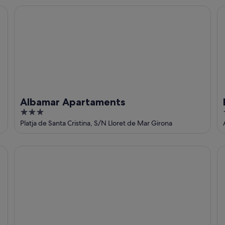
5
Albamar Apartaments
Ho
Albamar Apartaments
3
out
Platja de Santa Cristina, S/N Lloret de Mar Girona
of
5
htop Amatista
ht