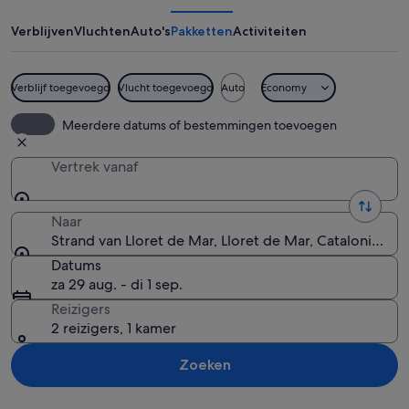
Lloret
de
Verblijven
Vluchten
Auto's
Pakketten
Activiteiten
Mar
Verblijf toegevoegd
Vlucht toegevoegd
Auto
Economy
Een zanderig strand met verschillende 
Meerdere datums of bestemmingen toevoegen
Vertrek vanaf
Naar
Strand van Lloret de Mar, Lloret de Mar, Catalonië, Sp
Datums
za 29 aug. - di 1 sep.
Reizigers
2 reizigers, 1 kamer
Zoeken
Kaart verkennen