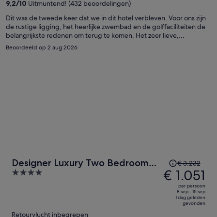
€ 395
9,2
/
10
Uitmuntend! (432 beoordelingen)
per
Dit was de tweede keer dat we in dit hotel verbleven. Voor ons zijn
persoon
de rustige ligging, het heerlijke zwembad en de golffaciliteiten de
belangrijkste redenen om terug te komen. Het zeer lieve,
vriendelijke en servicegerichte personeel van de receptie, de bar
Beoordeeld op 2 aug 2026
tot het schoonmaak personeel verdiend een compliment!
De
Designer Luxury Two Bedroom
€ 3.232
prijs
€ 1.051
4
Apartment
was
out
per persoon
€ 3.232,
of
8 sep - 15 sep
1 dag geleden
de
5
gevonden
prijs
Retourvlucht inbegrepen