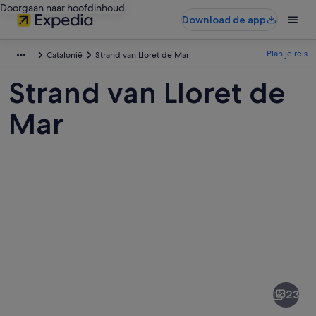
Doorgaan naar hoofdinhoud
Download de app
Plan je reis
Catalonië
Strand van Lloret de Mar
Strand van Lloret de
Mar
Afbeeldingen
van
Strand
23
van