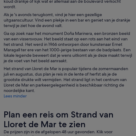
koud drankje of kijk wat er allemaal aan de boulevard verkocht
wordt.
Als je 's avonds terugkomt, vind je hier een gezellige
uitgaanscultuur. Vind een plekje in een bar en geniet van je drankje
terwijl je ziet hoe de avond valt.
Ga op zoek naar het monument Doña Marinera, een bronzen beeld
van een vissersvouw. Het beeld staat op een rots aan het eind van
het strand. Het werd in 1966 ontworpen door kunstenaar Ernet
Maragall ter ere van het 1000-jarige bestaan van de badplaats. Een
lokale legende beweert dat je wens uitkomt als je deze maakt terwijl
je de voet van het beeld aanraakt.
Het strand van Lloret de Mar is populair tijdens de zomermaanden
juli en augustus, dus plan je reis in de lente of herfst als je de
grootste drukte wilt vermijden. Het strand ligt in het centrum van
Lloret de Mar en parkeergelegenheid is beschikbaar richting de
noordelijke kant.
Lees minder
Plan een reis om Strand van
Lloret de Mar te zien
De prijzen zijn in de afgelopen 48 uur gevonden. Klik voor