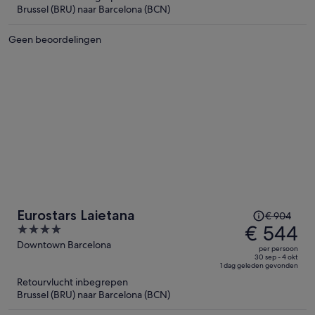
is
Brussel (BRU) naar Barcelona (BCN)
nu
€ 1.051
Geen beoordelingen
per
persoon
De
Eurostars Laietana
€ 904
prijs
€ 544
4
was
out
Downtown Barcelona
per persoon
€ 904,
of
30 sep - 4 okt
1 dag geleden gevonden
de
5
Retourvlucht inbegrepen
prijs
Brussel (BRU) naar Barcelona (BCN)
is