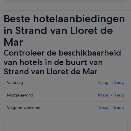
Beste hotelaanbiedingen
in Strand van Lloret de
Mar
Controleer de beschikbaarheid
van hotels in de buurt van
Strand van Lloret de Mar
Controleer
Vandaag
9 aug - 10 aug
de
prijzen
Controleer
Morgenavond
10 aug - 11 aug
in
de
de
prijzen
Controleer
Volgend weekend
14 aug - 16 aug
buurt
in
de
van
de
prijzen
Strand
buurt
in