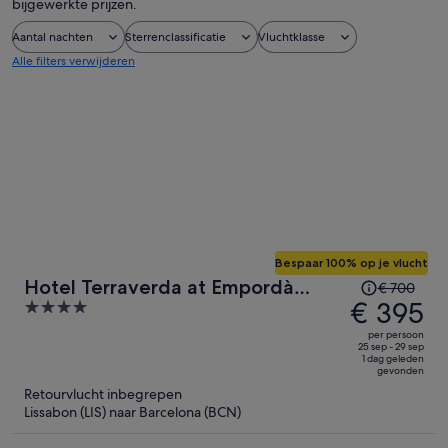
bijgewerkte prijzen.
Aantal nachten
Sterrenclassificatie
Vluchtklasse
Alle filters verwijderen
Bespaar 100% op je vlucht
De
Hotel Terraverda at Empordà
€ 700
prijs
€ 395
4
Golf Resort
was
out
per persoon
€ 700,
of
25 sep - 29 sep
1 dag geleden
de
5
gevonden
prijs
Retourvlucht inbegrepen
is
Lissabon (LIS) naar Barcelona (BCN)
nu