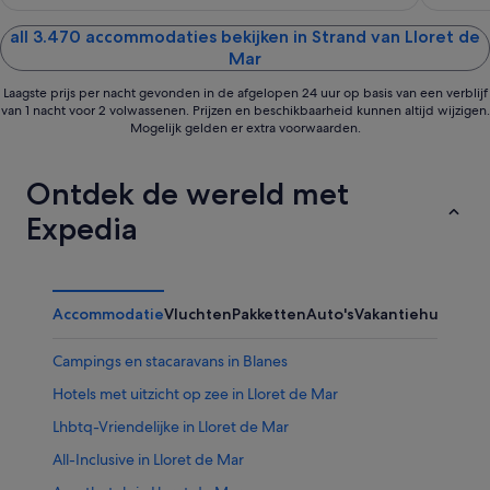
of
of
5
5
all 3.470 accommodaties bekijken in Strand van Lloret de
Mar
Laagste prijs per nacht gevonden in de afgelopen 24 uur op basis van een verblijf
van 1 nacht voor 2 volwassenen. Prijzen en beschikbaarheid kunnen altijd wijzigen.
Mogelijk gelden er extra voorwaarden.
Ontdek de wereld met
Expedia
Accommodatie
Vluchten
Pakketten
Auto's
Vakantiehuizen
Ov
Campings en stacaravans in Blanes
Hotels met uitzicht op zee in Lloret de Mar
Lhbtq-Vriendelijke in Lloret de Mar
All-Inclusive in Lloret de Mar