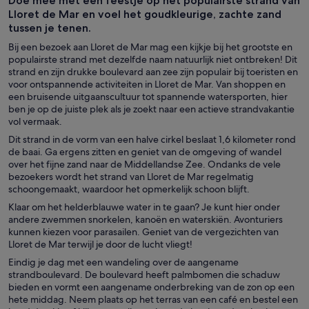
Doe mee met een feestje op het populairste strand van
Lloret de Mar en voel het goudkleurige, zachte zand
tussen je tenen.
Bij een bezoek aan Lloret de Mar mag een kijkje bij het grootste en
populairste strand met dezelfde naam natuurlijk niet ontbreken! Dit
strand en zijn drukke boulevard aan zee zijn populair bij toeristen en
voor ontspannende activiteiten in Lloret de Mar. Van shoppen en
een bruisende uitgaanscultuur tot spannende watersporten, hier
ben je op de juiste plek als je zoekt naar een actieve strandvakantie
vol vermaak.
Dit strand in de vorm van een halve cirkel beslaat 1,6 kilometer rond
de baai. Ga ergens zitten en geniet van de omgeving of wandel
over het fijne zand naar de Middellandse Zee. Ondanks de vele
bezoekers wordt het strand van Lloret de Mar regelmatig
schoongemaakt, waardoor het opmerkelijk schoon blijft.
Klaar om het helderblauwe water in te gaan? Je kunt hier onder
andere zwemmen snorkelen, kanoën en waterskiën. Avonturiers
kunnen kiezen voor parasailen. Geniet van de vergezichten van
Lloret de Mar terwijl je door de lucht vliegt!
Eindig je dag met een wandeling over de aangename
strandboulevard. De boulevard heeft palmbomen die schaduw
bieden en vormt een aangename onderbreking van de zon op een
hete middag. Neem plaats op het terras van een café en bestel een