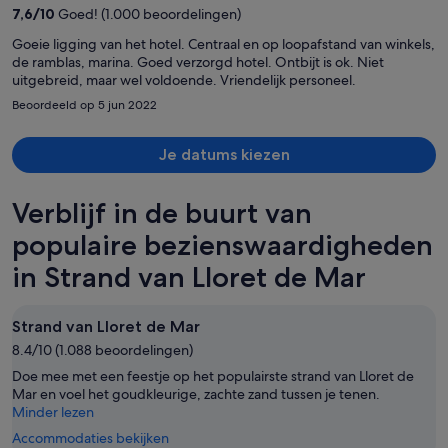
nu
7,6
/
10
Goed! (1.000 beoordelingen)
€ 544
per
Goeie ligging van het hotel. Centraal en op loopafstand van winkels,
de ramblas, marina. Goed verzorgd hotel. Ontbijt is ok. Niet
persoon
uitgebreid, maar wel voldoende. Vriendelijk personeel.
Beoordeeld op 5 jun 2022
Je datums kiezen
Verblijf in de buurt van
populaire bezienswaardigheden
in Strand van Lloret de Mar
Strand van Lloret de Mar
8.4/10 (1.088 beoordelingen)
Doe mee met een feestje op het populairste strand van Lloret de
Mar en voel het goudkleurige, zachte zand tussen je tenen.
Minder lezen
Accommodaties bekijken