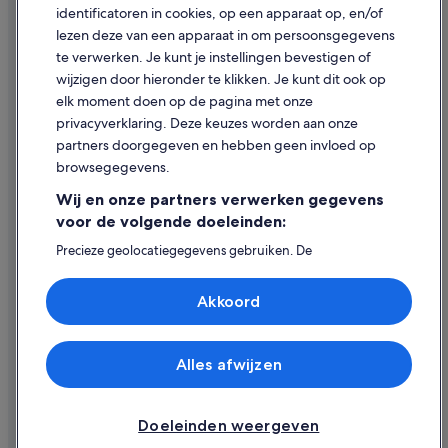
Pensions in Blanes
identificatoren in cookies, op een apparaat op, en/of
Inhoudsrichtlijnen en inhoud rapporteren
lezen deze van een apparaat in om persoonsgegevens
Guitart Hotels in Lloret de Mar
te verwerken. Je kunt je instellingen bevestigen of
Hotels met waterpark in Lloret de Mar
Hulp
wijzigen door hieronder te klikken. Je kunt dit ook op
B&B in Lloret de Mar
elk moment doen op de pagina met onze
Ondersteuning
privacyverklaring. Deze keuzes worden aan onze
Budget in Lloret de Mar
Je boeking wijzigen of annuleren
partners doorgegeven en hebben geen invloed op
Hotels in de buurt van Strand van Cala Boadella
browsegegevens.
Restitutieproces en tijdsbestek
Hotels in Lloret de Mar
Wij en onze partners verwerken gegevens
Boek een vlucht met airlinetegoed
Chalets in Lloret de Mar
voor de volgende doeleinden:
Internationale reisdocumenten
Hotels met 5 sterren in Lloret de Mar
Precieze geolocatiegegevens gebruiken. De
apparaatkenmerken actief scannen ter identificatie.
Luxe in La Montgoda
Informatie op een apparaat opslaan en/of openen.
Akkoord
Gepersonaliseerde advertenties en content, advertentie-
Pensions in Lloret de Mar
en contentmetingen, doelgroepenonderzoek en
Hotels met restaurant in Lloret de Mar
ontwikkeling van diensten.
Expedia, Inc. is niet verantwoordelijk voor de inhoud op externe
websites.
Partnerlijst (derden)
Alles afwijzen
Hotels met gratis ontbijt in Lloret de Mar
© 2026 Expedia, Inc. - een bedrijf van Expedia Group. Alle rechten
voorbehouden. Expedia en het Expedia-logo zijn handelsmerken of
Boetiek in Lloret de Mar
geregistreerde handelsmerken van Expedia, Inc.
Doeleinden weergeven