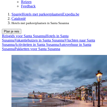
Reizen
Feedback
Spanje
Hotels met parkeerplaatsen
Expedia.be
Catalonië
Hotels met parkeerplaatsen in Santa Susanna
Plan je reis
Reisgids voor Santa Susanna
Hotels in Santa
Susanna
Vakantiehuizen in Santa Susanna
Vluchten naar Santa
Susanna
Activiteiten in Santa Susanna
Autoverhuur in Santa
Susanna
Pakketten voor Santa Susanna