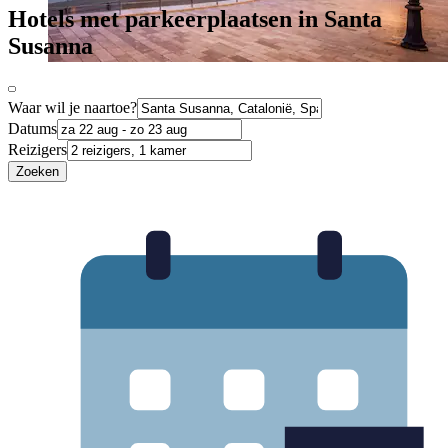
Hotels met parkeerplaatsen in Santa
Susanna
Waar wil je naartoe?
Datums
Reizigers
Zoeken