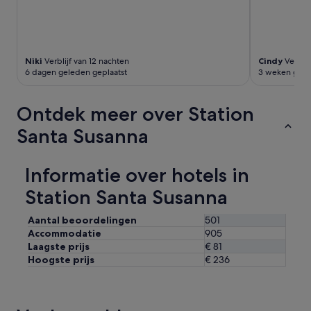
m
o
e
o
t
m
u
s
i
w
Niki
Verblijf van 12 nachten
Cindy
Verblij
t
6 dagen geleden geplaatst
3 weken gele
e
z
r
i
e
c
Ontdek meer over Station
v
h
e
t
Santa Susanna
r
o
y
p
s
z
Informatie over hotels in
m
e
a
e
Station Santa Susanna
l
.
l
M
Aantal beoordelingen
501
a
i
Accommodatie
905
n
n
Laagste prijs
€ 81
d
p
Hoogste prijs
€ 236
o
u
l
n
d
t
,
i