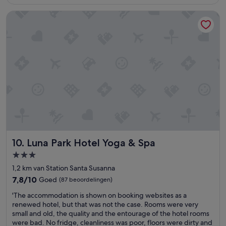
€ 215
n
e
i
Luna Park Hotel Yoga & Spa
e
s
n
n
4
o
s
g
t
w
e
e
r
l
r
e
e
e
n
n
w
s
a
t
a
u
r
Luna Park Hotel Yoga & Spa
k
10. Luna Park Hotel Yoga & Spa
d
j
m
3.0-
e
a
sterrenaccommodatie
1,2 km van Station Santa Susanna
.
a
W
r
7.8
7,8/10
Goed
(87 beoordelingen)
e
3
van
'
'The accommodation is shown on booking websites as a
l
s
10,
T
renewed hotel, but that was not the case. Rooms were very
v
t
Goed,
h
small and old, the quality and the entourage of the hotel rooms
l
e
(87
e
were bad. No fridge, cleanliness was poor, floors were dirty and
a
r
beoordelingen)