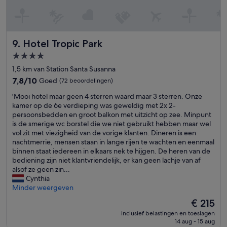
n
s
m
e
t
Hotel Tropic Park
9. Hotel Tropic Park
e
4.0-
l
sterrenaccommodatie
e
1,5 km van Station Santa Susanna
k
7.8
7,8/10
Goed
(72 beoordelingen)
t
van
r
'
'Mooi hotel maar geen 4 sterren waard maar 3 sterren. Onze
10,
i
M
kamer op de 6e verdieping was geweldig met 2x 2-
Goed,
s
o
persoonsbedden en groot balkon met uitzicht op zee. Minpunt
(72
c
o
is de smerige wc borstel die we niet gebruikt hebben maar wel
beoordelingen)
h
i
vol zit met viezigheid van de vorige klanten. Dineren is een
e
h
nachtmerrie, mensen staan in lange rijen te wachten en eenmaal
s
o
binnen staat iedereen in elkaars nek te hijgen. De heren van de
t
t
bediening zijn niet klantvriendelijk, er kan geen lachje van af
e
e
alsof ze geen zin...
l
l
Cynthia
t
m
Minder weergeven
l
a
De
€ 215
o
a
prijs
p
inclusief belastingen en toeslagen
r
is
14 aug - 15 aug
e
g