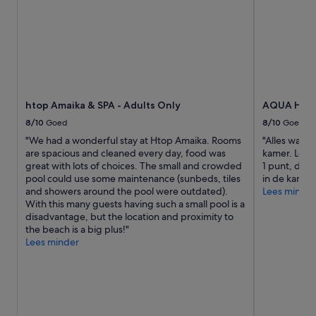
e
s
l
o
,
o
b
n
u
s
t
b
t
e
h
d
htop Amaika & SPA - Adults Only
AQUA Hotel
a
d
8/10
Goed
8/10
Goed
t
e
w
n
"We had a wonderful stay at Htop Amaika. Rooms
"Alles was 
a
e
are spacious and cleaned every day, food was
kamer. Leuke
s
n
great with lots of choices. The small and crowded
1 punt, dat 
n
g
pool could use some maintenance (sunbeds, tiles
in de kamer.
o
r
and showers around the pool were outdated).
Lees minder
t
o
With this many guests having such a small pool is a
t
o
disadvantage, but the location and proximity to
h
t
the beach is a big plus!"
e
b
Lees minder
c
a
a
l
s
k
e
o
.
n
R