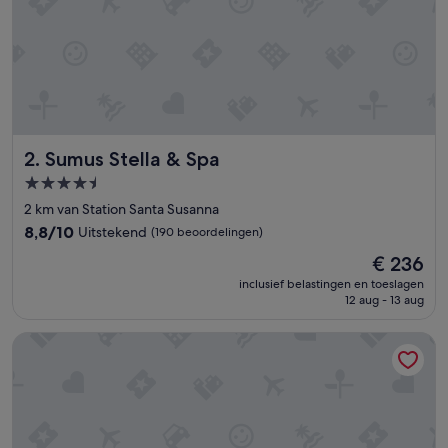
Sumus Stella & Spa
2. Sumus Stella & Spa
4.5-
sterrenaccommodatie
2 km van Station Santa Susanna
8.8
8,8/10
Uitstekend
(190 beoordelingen)
van
De
€ 236
10,
prijs
Uitstekend,
inclusief belastingen en toeslagen
is
12 aug - 13 aug
(190
€ 236
beoordelingen)
Hotel Papi