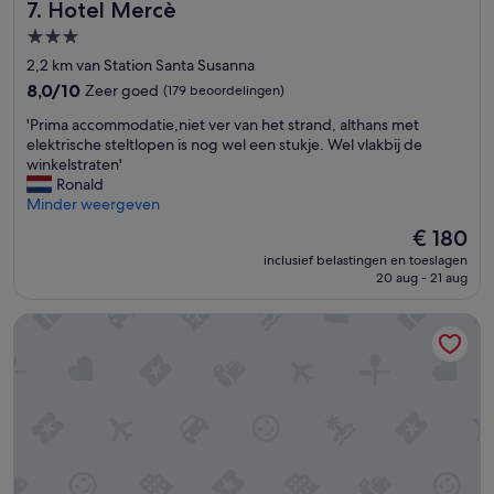
r
Hotel Mercè
e
7. Hotel Mercè
s
s
3.0-
o
.
sterrenaccommodatie
n
2,2 km van Station Santa Susanna
V
e
a
8.0
8,0/10
Zeer goed
(179 beoordelingen)
e
l
van
l
'
'Prima accommodatie,niet ver van het strand, althans met
u
10,
h
P
elektrische steltlopen is nog wel een stukje. Wel vlakbij de
e
Zeer
e
r
winkelstraten'
f
goed,
e
i
Ronald
o
(179
l
m
Minder weergeven
r
beoordelingen)
v
a
m
De
€ 180
r
a
o
prijs
i
inclusief belastingen en toeslagen
c
n
is
20 aug - 21 aug
e
c
e
€ 180
n
o
y
d
Don Ángel
m
!
e
m
W
l
o
e
i
d
w
j
a
i
k
t
l
e
i
l
n
e
s
b
,
u