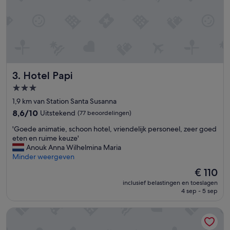
Hotel Papi
3. Hotel Papi
3.0-
sterrenaccommodatie
1,9 km van Station Santa Susanna
8.6
8,6/10
Uitstekend
(77 beoordelingen)
van
'
'Goede animatie, schoon hotel, vriendelijk personeel, zeer goed
10,
G
eten en ruime keuze'
Uitstekend,
o
Anouk Anna Wilhelmina Maria
(77
e
Minder weergeven
beoordelingen)
d
De
€ 110
e
prijs
inclusief belastingen en toeslagen
a
is
4 sep - 5 sep
n
€ 110
i
Hotel Sabiote
m
a
t