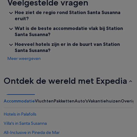
t
Veelgestelde vragen
s
h
d
e
e
Hoe ziet de regio rond Station Santa Susanna
q
s
eruit?
u
m
a
Wat is de beste accommodatie vlak bij Station
e
l
r
Santa Susanna?
i
i
Hoeveel hotels zijn er in de buurt van Station
t
g
y
Santa Susanna?
e
a
w
Meer weergeven
n
c
d
b
t
o
h
r
Ontdek de wereld met Expedia
e
s
e
t
n
e
t
l
Accommodatie
Vluchten
Pakketten
Auto's
Vakantiehuizen
Overig
o
d
u
i
Hotels in Palafolls
r
e
a
w
Villa's in Santa Susanna
g
e
e
All-Inclusive in Pineda de Mar
n