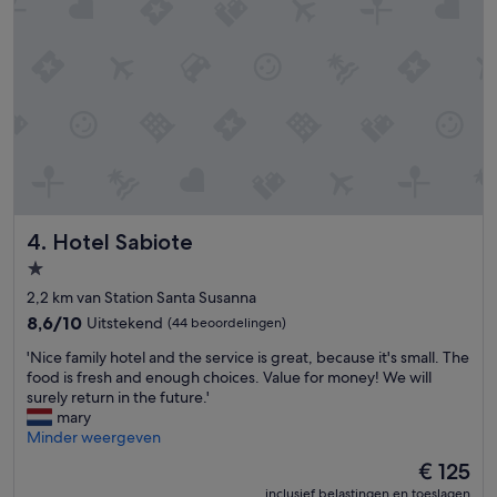
i
e
,
s
c
h
o
o
n
h
o
Hotel Sabiote
4. Hotel Sabiote
t
e
1.0-
l
sterrenaccommodatie
2,2 km van Station Santa Susanna
,
v
8.6
8,6/10
Uitstekend
(44 beoordelingen)
r
van
'
'Nice family hotel and the service is great, because it's small. The
i
10,
N
food is fresh and enough choices. Value for money! We will
e
Uitstekend,
i
surely return in the future.'
n
(44
c
mary
d
beoordelingen)
e
Minder weergeven
e
f
l
De
€ 125
a
i
prijs
inclusief belastingen en toeslagen
m