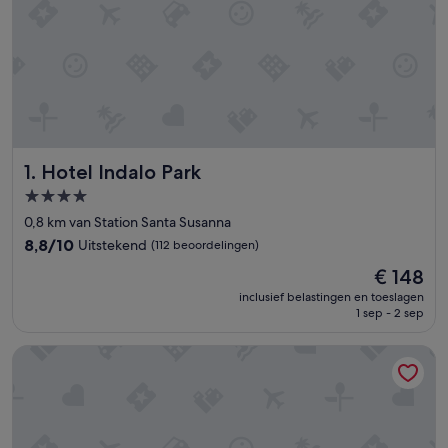
Hotel Indalo Park
1. Hotel Indalo Park
4.0-
sterrenaccommodatie
0,8 km van Station Santa Susanna
8.8
8,8/10
Uitstekend
(112 beoordelingen)
van
De
€ 148
10,
prijs
Uitstekend,
inclusief belastingen en toeslagen
is
1 sep - 2 sep
(112
€ 148
beoordelingen)
Sumus Stella & Spa