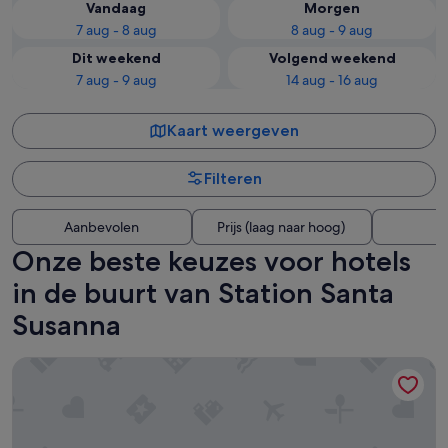
Vandaag
Morgen
7 aug - 8 aug
8 aug - 9 aug
Dit weekend
Volgend weekend
7 aug - 9 aug
14 aug - 16 aug
Kaart weergeven
Filteren
Aanbevolen
Prijs (laag naar hoog)
A
Onze beste keuzes voor hotels
in de buurt van Station Santa
Susanna
Hotel Indalo Park