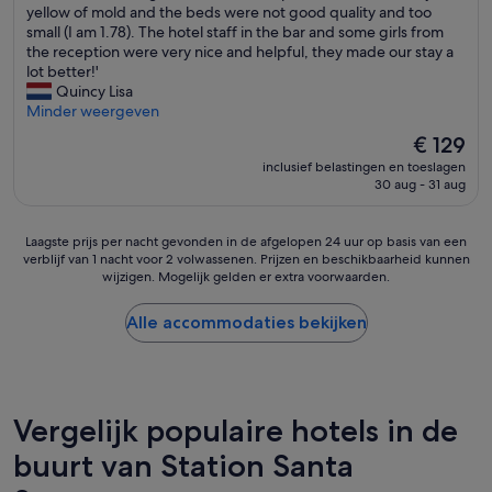
a
yellow of mold and the beds were not good quality and too
k
r
c
small (I am 1.78). The hotel staff in the bar and some girls from
b
e
c
the reception were very nice and helpful, they made our stay a
i
n
o
lot better!'
j
.
m
Quincy Lisa
d
O
m
Minder weergeven
e
n
o
w
z
De
€ 129
d
i
e
prijs
inclusief belastingen en toeslagen
a
n
k
is
30 aug - 31 aug
t
k
a
€ 129
i
e
m
o
l
e
Laagste
Laagste prijs per nacht gevonden in de afgelopen 24 uur op basis van een
n
s
r
verblijf van 1 nacht voor 2 volwassenen. Prijzen en beschikbaarheid kunnen
prijs
i
t
o
wijzigen. Mogelijk gelden er extra voorwaarden.
per
s
r
p
nacht
s
a
d
gevonden
Alle accommodaties bekijken
h
t
e
in
o
e
6
de
w
n
e
afgelopen
n
'
v
24
o
e
uur
Vergelijk populaire hotels in de
n
r
op
b
d
buurt van Station Santa
basis
o
i
van
o
e