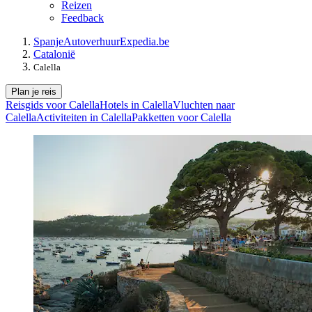
Reizen
Feedback
Spanje
Autoverhuur
Expedia.be
Catalonië
Calella
Plan je reis
Reisgids voor Calella
Hotels in Calella
Vluchten naar
Calella
Activiteiten in Calella
Pakketten voor Calella