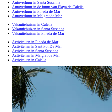
Autoverhuur in Santa Susanna
Autoverhuur in de buurt van Playa de Calella
Autoverhuur in Pineda de Mar
Autoverhuur in Malgrat de Mar
Vakantiehuizen in Calella
Vakantiehuizen in Santa Susanna
Vakantiehuizen in Pineda de Mar
Activiteiten in Pineda de Mar
Activiteiten in Sant Pol De Mar
Activiteiten in Santa Susanna
Activiteiten in Malgrat de Mar
Activiteiten in Calella