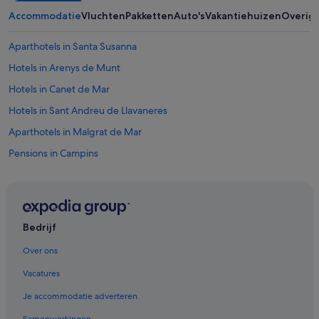
h
Accommodatie
Vluchten
Pakketten
Auto's
Vakantiehuizen
Overig
e
n
Aparthotels in Santa Susanna
d
j
Hotels in Arenys de Munt
e
d
Hotels in Canet de Mar
o
Hotels in Sant Andreu de Llavaneres
c
h
Aparthotels in Malgrat de Mar
w
u
Pensions in Campins
r
Campings en stacaravans in Malgrat de Mar
d
e
Appartementen in Pineda de Mar
a
b
B&B in Pineda de Mar
d
Bedrijf
Huisdiervriendelijke in Pineda de Mar
e
Over ons
m
Villa's in Calella
z
Vacatures
w
Kastelen in Calella
e
Je accommodatie adverteren
Pensions in Calella
i
t
Samenwerkingen