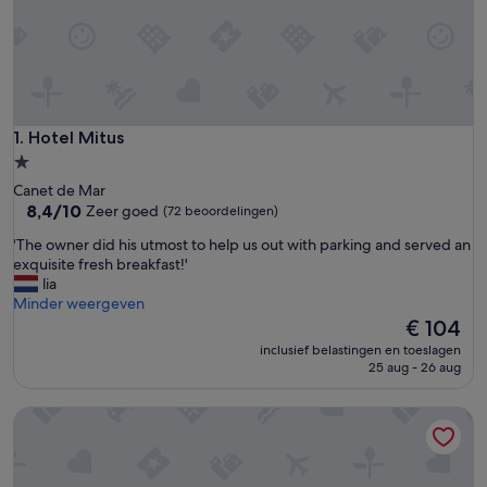
Hotel Mitus
1. Hotel Mitus
1.0-
sterrenaccommodatie
Canet de Mar
8.4
8,4/10
Zeer goed
(72 beoordelingen)
van
'
'The owner did his utmost to help us out with parking and served an
10,
T
exquisite fresh breakfast!'
Zeer
h
lia
goed,
e
Minder weergeven
(72
o
De
€ 104
beoordelingen)
w
prijs
inclusief belastingen en toeslagen
n
is
25 aug - 26 aug
e
€ 104
r
Hotel Vella Nit
d
i
d
h