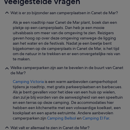
Veelgestelde vragen
e
n
Wat is er zo bijzonder aan camperplaatsen in Canet de Mar?
z
u
Als je een roadtrip naar Canet de Mar plant, boek dan een
g
plekje op een camperplaats. Dan heb je een mooie
e
uitvalsbasis om meer van de omgeving te zien. Reizigers
h
geven hoog op over deze omgeving vanwege de ligging
e
aan het water en de festivals. Nadat je een beetje bent
n
bijgekomen op de camperplaats in Canet de Mar, is het tijd
.
om de natuur in te trekken en er een onvergetelijke reis van
D
te maken.
a
s
Welke camperparken zijn aan te bevelen in de buurt van Canet
Z
de Mar?
i
m
Camping Victoria
is een warm aanbevolen camperhotspot
m
tijdens je roadtrip, met gratis parkeerplaatsen en barbecues.
e
Als je bent gevallen voor het idee van een huis op wielen,
r
dan zul je blij worden van de aanwezigheid van een speeltuin
m
en een terras op deze camping. De accommodaties hier
i
hebben een kitchenette met een volwaardige koelkast, een
t
kookplaat en een aparte eetruimte. Andere aanbevolen
B
camperparken zijn
Camping Bellsol
en
Camping El Far
.
a
Wat valt er allemaal te zien in Canet de Mar?
d