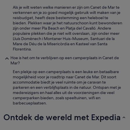
i
Als je wilt weten welke manieren er zijn om Canet de Mar te
s
verkennen en je zo goed mogelijk gebruik wilt maken van je
t
reisbudget, heeft deze bestemming een heleboel te
v
bieden. Plekken waar je het natuurschoon kunt bewonderen
o
zijn onder meer Pla Beach en Platja del Cavalló. Andere
n
populaire plekken die je niet wilt overslaan, zijn onder meer
d
Lluís Domènech i Montaner Huis-Museum, Santuari de la
e
Mare de Déu de la Misericòrdia en Kasteel van Santa
r
Florentina.
G
r
Hoe is het om te verblijven op een camperplaats in Canet de
ö
Mar?
s
s
Een plekje op een camperplaats is een leuke en betaalbare
e
mogelijkheid voor je roadtrip naar Canet de Mar. Dit soort
h
accommodatie biedt je veel ruimte om je caravan te
e
parkeren en een verblijfsplaats in de natuur. Ontspan met je
r
medereizigers en haal alles uit de voorzieningen die veel
a
camperparken bieden, zoals speeltuinen, wifi en
u
barbecueplaatsen.
s
r
Ontdek de wereld met Expedia
e
i
c