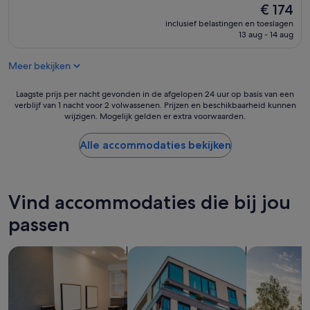
e
o
De
€ 174
r
o
prijs
inclusief belastingen en toeslagen
S
k
is
13 aug - 14 aug
t
i
€ 174
r
n
a
Meer bekijken
g
n
a
d
n
Laagste
Laagste prijs per nacht gevonden in de afgelopen 24 uur op basis van een
s
d
verblijf van 1 nacht voor 2 volwassenen. Prijzen en beschikbaarheid kunnen
prijs
e
wijzigen. Mogelijk gelden er extra voorwaarden.
g
per
h
o
nacht
r
t
gevonden
Alle accommodaties bekijken
s
e
in
a
v
de
u
e
afgelopen
b
r
24
Vind accommodaties die bij jou
e
y
uur
r
t
op
passen
u
h
basis
n
i
van
d
Aparthotels zoeken
Appartementen zoeken
zoeken naar 
n
een
k
g
verblijf
r
t
van
i
a
1
s
k
nacht