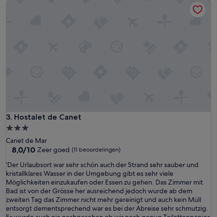
Hostalet de Canet
a
r
t
k
e
i
x
n
p
g
e
a
r
n
i
d
e
s
n
e
c
r
e
v
.
e
T
Hostalet de Canet
3. Hostalet de Canet
d
h
a
3.0-
e
n
sterrenaccommodatie
Canet de Mar
h
e
8.0
8,0/10
Zeer goed
(11 beoordelingen)
o
x
van
s
q
'
'Der Urlaubsort war sehr schön auch der Strand sehr sauber und
10,
t
u
D
kristallklares Wasser in der Umgebung gibt es sehr viele
Zeer
a
i
e
Möglichkeiten einzukaufen oder Essen zu gehen. Das Zimmer mit
goed,
t
s
r
Bad ist von der Grösse her ausreichend jedoch wurde ab dem
(11
t
i
U
zweiten Tag das Zimmer nicht mehr gereinigt und auch kein Müll
beoordelingen)
e
t
r
entsorgt dementsprechend war es bei der Abreise sehr schmutzig.
n
e
l
Es wurde auch nie nachgesehen ob wir noch genug Toilettenpapier