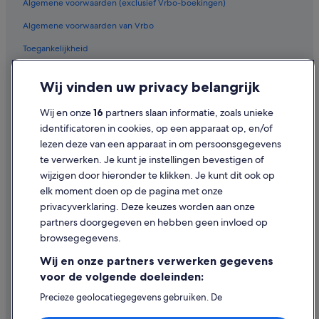
Algemene voorwaarden (exclusief Vrbo-boekingen)
Hotels in de buurt van Dalmau Park
r
e
Algemene voorwaarden van Vrbo
Hotels in de buurt van Thermen van Caldes d'Estrac
i
Villa's in Malgrat de Mar
Toegankelijkheid
n
i
Hotels in de buurt van Playa de Calella
Privacy
g
Wij vinden uw privacy belangrijk
t
Campings en stacaravans in Pineda de Mar
Cookies
u
Wij en onze
16
partners slaan informatie, zoals unieke
Campings en stacaravans in Mataro
n
Juridische informatie/Contact
d
identificatoren in cookies, op een apparaat op, en/of
Campings en stacaravans in Calella
a
Inhoudsrichtlijnen en inhoud rapporteren
lezen deze van een apparaat in om persoonsgegevens
u
Hotels met 4 sterren in Costa del Maresme
te verwerken. Je kunt je instellingen bevestigen of
c
Hulp
wijzigen door hieronder te klikken. Je kunt dit ook op
Hostels in Malgrat de Mar
h
elk moment doen op de pagina met onze
k
Hotels in de buurt van Station Pineda de Mar
Ondersteuning
e
privacyverklaring. Deze keuzes worden aan onze
i
Hotels in Pineda de Mar
Je boeking wijzigen of annuleren
partners doorgegeven en hebben geen invloed op
n
browsegegevens.
Hotels in de buurt van Station Caldes d'Estrac
M
Restitutieproces en tijdsbestek
ü
Wij en onze partners verwerken gegevens
Appartementen in Santa Susanna
Boek een vlucht met airlinetegoed
l
voor de volgende doeleinden:
l
Appartementenresorts in Campins
Internationale reisdocumenten
e
Precieze geolocatiegegevens gebruiken. De
Hotels in Sant Pol De Mar
n
apparaatkenmerken actief scannen ter identificatie.