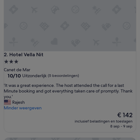
i
s
u
t
m
o
s
t
t
o
Hotel Vella Nit
2. Hotel Vella Nit
h
3.0-
e
sterrenaccommodatie
Canet de Mar
l
10.0
10/10
Uitzonderlijk
(5 beoordelingen)
p
van
u
'
'It was a great experience. The host attended the call for a last
10,
s
I
Minute booking and got everything taken care of promptly. Thank
Uitzonderlijk,
o
t
you.'
(5
u
w
Rajesh
beoordelingen)
t
a
Minder weergeven
w
s
De
€ 142
i
a
prijs
t
inclusief belastingen en toeslagen
g
is
8 sep - 9 sep
h
r
€ 142
p
e
a