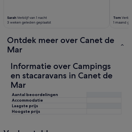
h
k
e
i
Sarah
Verblijf van 1 nacht
Tom
Verbli
3 weken geleden geplaatst
1 maand ge
t
e
n
Ontdek meer over Canet de
e
i
Mar
n
z
u
Informatie over Campings
k
a
en stacaravans in Canet de
u
f
Mar
e
n
Aantal beoordelingen
o
Accommodatie
d
Laagste prijs
e
Hoogste prijs
r
E
s
s