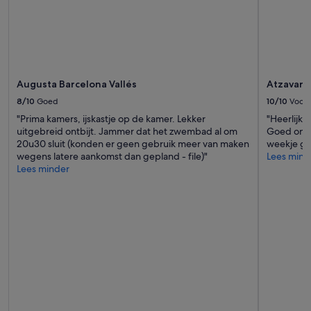
b
.
u
'
n
g
g
i
b
Augusta Barcelona Vallés
Atzavara
t
8/10
Goed
10/10
Voortr
e
s
"Prima kamers, ijskastje op de kamer. Lekker
"Heerlijk 
s
uitgebreid ontbijt. Jammer dat het zwembad al om
Goed ontb
e
20u30 sluit (konden er geen gebruik meer van maken
weekje ge
h
wegens latere aankomst dan gepland - file)"
Lees mind
r
Lees minder
v
i
e
l
e
M
ö
g
l
i
c