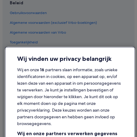
Beleid
Gebruiksvoorwaarden
Algemene voorwaarden (exclusief Vrbo-boekingen)
Algemene voorwaarden van Vrbo
Toegankelijkheid
Privacy
Wij vinden uw privacy belangrijk
Cookies
Wij en onze
16
partners slaan informatie, zoals unieke
Juridische informatie/Contact
identificatoren in cookies, op een apparaat op, en/of
Inhoudsrichtlijnen en inhoud rapporteren
lezen deze van een apparaat in om persoonsgegevens
te verwerken. Je kunt je instellingen bevestigen of
Hulp
wijzigen door hieronder te klikken. Je kunt dit ook op
elk moment doen op de pagina met onze
Ondersteuning
privacyverklaring. Deze keuzes worden aan onze
Je boeking wijzigen of annuleren
partners doorgegeven en hebben geen invloed op
browsegegevens.
Restitutieproces en tijdsbestek
Wij en onze partners verwerken gegevens
Boek een vlucht met airlinetegoed