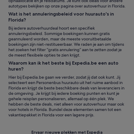
ophaallocatie en je reisdatums. Je kunt ook deals voor andere
autotypes bekijken op onze pagina over autoverhuur in Florida.
Wat is het annuleringsbeleid voor huurauto's in
Florida?
Bij iedere autoverhuurdeal hoort een specifiek
annuleringsbeleid. Sommige boekingen kunnen gratis
geannuleerd worden, maar de meeste vooruitbetaalde
boekingen zijn niet-restitueerbaar. We raden je aan om tijdens
het zoeken het filter “gratis annulering” aan te zetten zodat je
de meest flexibele opties te zien krijgt.
Waarom kan ik het beste bij Expedia.be een auto
huren?
Hier bij Expedia.be gaan we verder, zodat jij dat ook kunt. Jij
selecteert een Personenbus huurauto uit het ruime aanbod in
Florida en krijgt de beste beschikbare deals van leveranciers in
de omgeving. Je krijgt bij iedere boeking punten en kunt je
gehele reisplan personaliseren, allemaal op één plek. We
hebben de beste deals, niet alleen voor autoverhuur maar ook
voor hotels in Florida. Bundel deze elementen samen tot een
vakantiepakket in Florida voor een lagere prijs.
Ervaar nieuwe plekken met Expedia