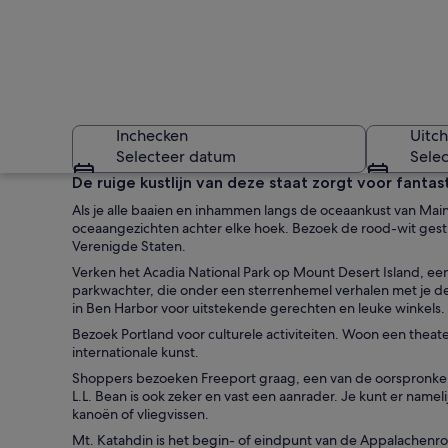
Inchecken
Uitc
Selecteer datum
Sele
De ruige kustlijn van deze staat zorgt voor fantas
Als je alle baaien en inhammen langs de oceaankust van Maine 
oceaangezichten achter elke hoek. Bezoek de rood-wit ges
Verenigde Staten.
Verken het Acadia National Park op Mount Desert Island, een 
parkwachter, die onder een sterrenhemel verhalen met je dee
in Ben Harbor voor uitstekende gerechten en leuke winkels.
Een vredig vijver 
Bezoek Portland voor culturele activiteiten. Woon een theate
internationale kunst.
Shoppers bezoeken Freeport graag, een van de oorspronkel
L.L. Bean is ook zeker en vast een aanrader. Je kunt er name
kanoën of vliegvissen.
Mt. Katahdin is het begin- of eindpunt van de Appalachenrout