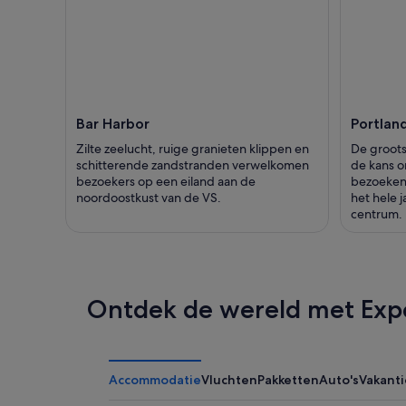
Bar Harbor
Portlan
Zilte zeelucht, ruige granieten klippen en
De groots
schitterende zandstranden verwelkomen
de kans o
bezoekers op een eiland aan de
bezoeken,
noordoostkust van de VS.
het hele 
centrum.
Ontdek de wereld met Exp
Accommodatie
Vluchten
Pakketten
Auto's
Vakant