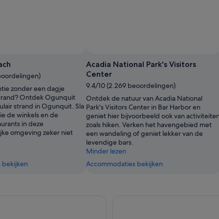
ach
Acadia National Park's Visitors
Center
eoordelingen)
9.4/10 (2.269 beoordelingen)
ntie zonder een dagje
 strand? Ontdek Ogunquit
Ontdek de natuur van Acadia National
lair strand in Ogunquit. Sla
Park's Visitors Center in Bar Harbor en
tie de winkels en de
geniet hier bijvoorbeeld ook van activiteite
urants in deze
zoals hiken. Verken het havengebied met
jke omgeving zeker niet
een wandeling of geniet lekker van de
levendige bars.
Minder lezen
bekijken
Accommodaties bekijken