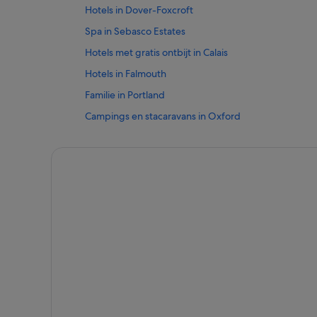
Hotels in Dover-Foxcroft
Spa in Sebasco Estates
Hotels met gratis ontbijt in Calais
Hotels in Falmouth
Familie in Portland
Campings en stacaravans in Oxford
Hotels in Manchester
B&B in Denmark
Blokhutten in Noorwegen