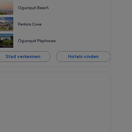
Ogunquit Beach
Perkins Cove
Ogunquit Playhouse
Stad verkennen
Hotels vinden