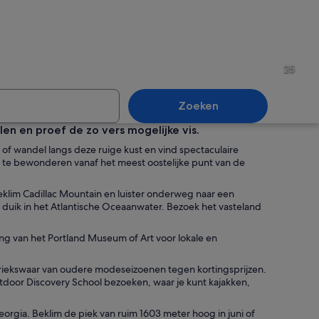
lijk landschap met herfstkleuren, een rode schuur en witte huizen.
Berglandschap in de zonsond
25
Zoeken
len en proef de zo vers mogelijke vis.
ts of wandel langs deze ruige kust en vind spectaculaire
et herfstkleuren en een mistige horizon.
Koks in een keuken met roes
te bewonderen vanaf het meest oostelijke punt van de
beklim Cadillac Mountain en luister onderweg naar een
f duik in het Atlantische Oceaanwater. Bezoek het vasteland
ding van het Portland Museum of Art voor lokale en
iekswaar van oudere modeseizoenen tegen kortingsprijzen.
Outdoor Discovery School bezoeken, waar je kunt kajakken,
eorgia. Beklim de piek van ruim 1603 meter hoog in juni of