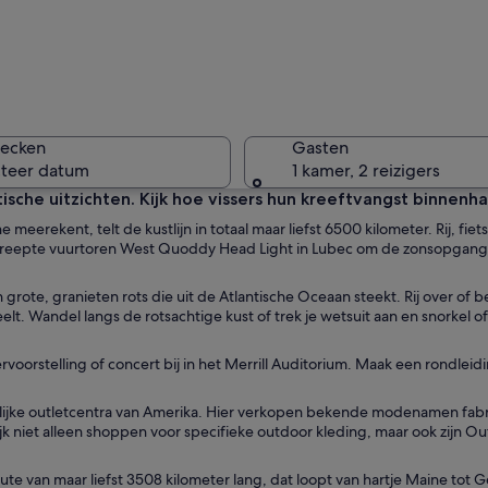
Een lande
hecken
Gasten
cteer datum
1 kamer, 2 reizigers
tische uitzichten. Kijk hoe vissers hun kreeftvangst binnenha
meerekent, telt de kustlijn in totaal maar liefst 6500 kilometer. Rij, fie
Een bos m
treepte vuurtoren West Quoddy Head Light in Lubec om de zonsopgang 
grote, granieten rots die uit de Atlantische Oceaan steekt. Rij over of 
lt. Wandel langs de rotsachtige kust of trek je wetsuit aan en snorkel o
omringd door herfstkleurige bomen en weelderig groen.
rvoorstelling of concert bij in het Merrill Auditorium. Maak een rondlei
ijke outletcentra van Amerika. Hier verkopen bekende modenamen fabr
lijk niet alleen shoppen voor specifieke outdoor kleding, maar ook zijn 
e van maar liefst 3508 kilometer lang, dat loopt van hartje Maine tot G