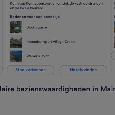
Kennebunkport
W
Kom naar Kennebunkport en ontdek de kust, de stranden
Staat bekend om Stranden, Winkelen en Zee
S
en de lokale keuken!
Redenen voor een bezoekje
Dock Square
Kennebunkport Village Green
Walker's Point
Stad verkennen
Hotels vinden
pulaire bezienswaardigheden in Mai