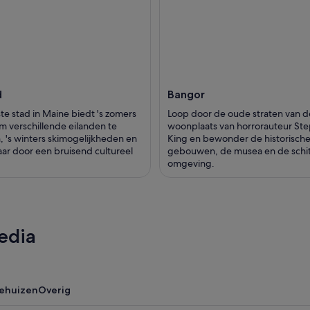
d
Bangor
te stad in Maine biedt 's zomers
Loop door de oude straten van d
m verschillende eilanden te
woonplaats van horrorauteur St
 's winters skimogelijkheden en
King en bewonder de historisch
jaar door een bruisend cultureel
gebouwen, de musea en de schi
omgeving.
edia
iehuizen
Overig