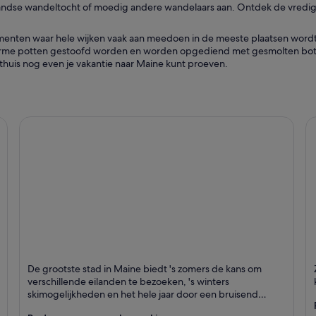
-maandse wandeltocht of moedig andere wandelaars aan. Ontdek de vredi
enten waar hele wijken vaak aan meedoen in de meeste plaatsen wordt 
norme potten gestoofd worden en worden opgediend met gesmolten boter.
 thuis nog even je vakantie naar Maine kunt proeven.
Portland
O
De grootste stad in Maine biedt 's zomers de kans om
Staat bekend om Winkelen, Havens en Vis en
S
verschillende eilanden te bezoeken, 's winters
zeevruchten
skimogelijkheden en het hele jaar door een bruisend
cultureel centrum.