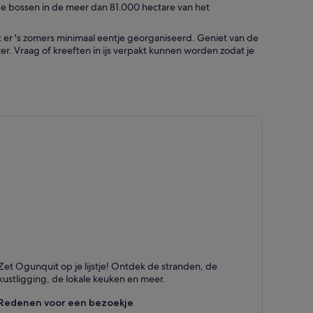
ge bossen in de meer dan 81.000 hectare van het
er 's zomers minimaal eentje georganiseerd. Geniet van de
 Vraag of kreeften in ijs verpakt kunnen worden zodat je
gunquit
Zet Ogunquit op je lijstje! Ontdek de stranden, de
taat bekend om Stranden, Dineren en Winkelen
kustligging, de lokale keuken en meer.
Redenen voor een bezoekje