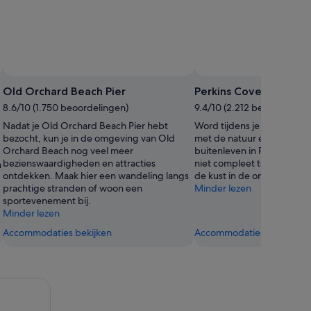
Old Orchard Beach Pier
Perkins Cove
8.6/10 (1.750 beoordelingen)
9.4/10 (2.212 beoordelinge
Nadat je Old Orchard Beach Pier hebt
Word tijdens je vakantie i
bezocht, kun je in de omgeving van Old
met de natuur en ontdek h
Orchard Beach nog veel meer
buitenleven in Perkins Cove
bezienswaardigheden en attracties
niet compleet tot je prach
n
ontdekken. Maak hier een wandeling langs
de kust in de omgeving he
prachtige stranden of woon een
Minder lezen
sportevenement bij.
Minder lezen
Accommodaties bekijken
Accommodaties bekijken