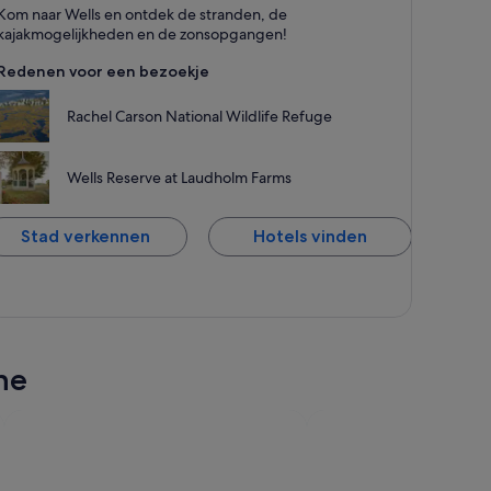
ells
Kom naar Wells en ontdek de stranden, de
taat bekend om Stranden, Zee en Kajakken
kajakmogelijkheden en de zonsopgangen!
Redenen voor een bezoekje
Rachel Carson National Wildlife Refuge
Wells Reserve at Laudholm Farms
Stad verkennen
Hotels vinden
ne