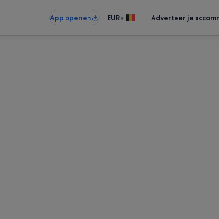
•
App openen
EUR
Adverteer je accom