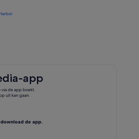
Harbor
edia-app
 via de app boekt.
op uit kan gaan.
 download de app.