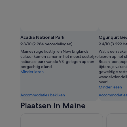
Acadia National Park
Ogunquit Be
9.8/10 (2.284 beoordelingen)
9.4/10 (3.299 b
Maines ruige kustlijn en New Englands
Wat is een vaka
cultuur komen samen in het meest oostelijke
luieren op het
nationale park van de VS, gelegen op een
Beach, een popu
bergachtig eiland.
tijdens je vakan
Minder lezen
geweldige resta
wandelvriendeli
over!
Minder lezen
Accommodaties bekijken
Accommodaties 
Plaatsen in Maine