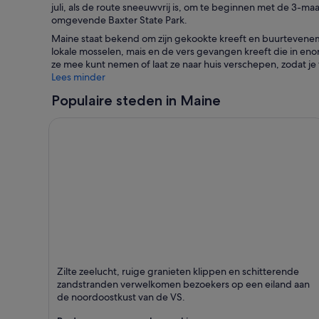
juli, als de route sneeuwvrij is, om te beginnen met de 3
omgevende Baxter State Park.
Maine staat bekend om zijn gekookte kreeft en buurtevenem
lokale mosselen, mais en de vers gevangen kreeft die in e
ze mee kunt nemen of laat ze naar huis verschepen, zodat je
Lees minder
Populaire steden in Maine
Bar Harbor
Zilte zeelucht, ruige granieten klippen en schitterende
Staat bekend om
zandstranden verwelkomen bezoekers op een eiland aan
Havens, Bars en
de noordoostkust van de VS.
Natuur