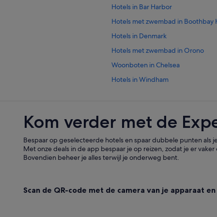
Hotels in Bar Harbor
Hotels met zwembad in Boothbay 
Hotels in Denmark
Hotels met zwembad in Orono
Woonboten in Chelsea
Hotels in Windham
Hotels met restaurant in Bethel
Chalets in Noorwegen
Kom verder met de Exp
B&B in Portland
Bespaar op geselecteerde hotels en spaar dubbele punten als je
Met onze deals in de app bespaar je op reizen, zodat je er vaker 
Bovendien beheer je alles terwijl je onderweg bent.
Scan de QR-code met de camera van je apparaat en