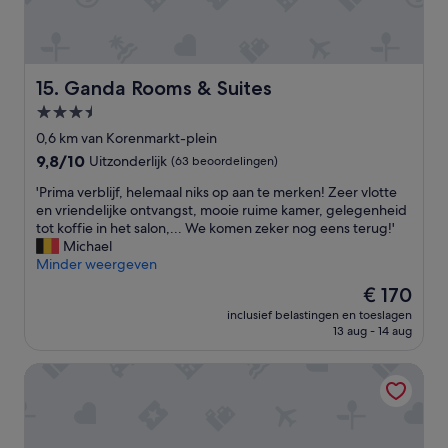
e
e
n
r
e
k
n
e
o
n
Ganda Rooms & Suites
15. Ganda Rooms & Suites
r
n
3.5-
m
e
e
sterrenaccommodatie
n
0,6 km van Korenmarkt-plein
s
v
9.8
9,8/10
Uitzonderlijk
(63 beoordelingen)
t
a
van
a
n
'
'Prima verblijf, helemaal niks op aan te merken! Zeer vlotte
10,
n
G
P
en vriendelijke ontvangst, mooie ruime kamer, gelegenheid
Uitzonderlijk,
k
e
r
tot koffie in het salon,... We komen zeker nog eens terug!'
(63
b
n
i
Michael
beoordelingen)
i
t
m
Minder weergeven
j
.
a
De
€ 170
d
P
v
prijs
e
a
inclusief belastingen en toeslagen
e
is
r
13 aug - 14 aug
r
r
€ 170
e
k
b
c
e
ibis budget Gent Centrum Dampoort
l
e
r
i
p
e
j
t
n
f
i
k
,