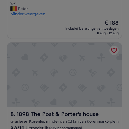
v
'
'ok'
10,
e
o
Peter
Uitzonderlijk,
r
k
Minder weergeven
(662
h
'
beoordelingen)
De
€ 188
e
prijs
t
inclusief belastingen en toeslagen
is
11 aug - 12 aug
a
€ 188
l
g
1898 The Post & Porter's house
e
m
e
e
n
z
i
j
n
d
e
k
a
1898 The Post & Porter's house
8. 1898 The Post & Porter's house
m
Graslei en Korenlei, minder dan 0,1 km van Korenmarkt-plein
e
r
9.8
9,8/10
Uitzonderlijk
(849 beoordelingen)