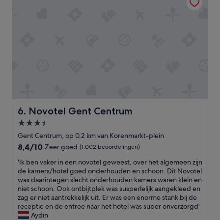
a
r
y
i
n
s
u
m
m
e
r
t
Novotel Gent Centrum
i
6. Novotel Gent Centrum
m
3.5-
e
sterrenaccommodatie
Gent Centrum, op 0,2 km van Korenmarkt-plein
.
F
8.4
8,4/10
Zeer goed
(1.002 beoordelingen)
r
van
'
'Ik ben vaker in een novotel geweest, over het algemeen zijn
e
10,
I
de kamers/hotel goed onderhouden en schoon. Dit Novotel
e
Zeer
k
was daarintegen slecht onderhouden kamers waren klein en
d
goed,
b
niet schoon. Ook ontbijtplek was susperlelijk aangekleed en
r
(1.002
e
zag er niet aantrekkelijk uit. Er was een enorme stank bij de
i
beoordelingen)
n
receptie en de entree naar het hotel was super onverzorgd'
n
v
Aydin
k