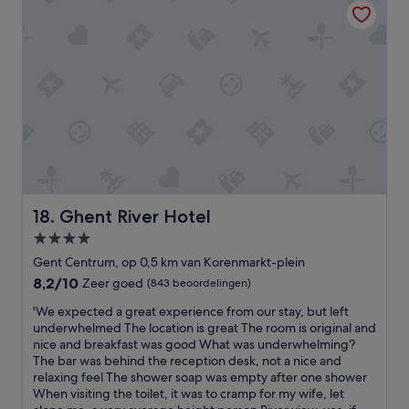
k
l
o
o
l
i
n
n
e
t
b
t
i
e
e
v
n
i
t
a
z
t
e
n
i
p
r
g
j
e
,
s
n
r
o
t
.
f
o
,
P
e
k
m
r
c
i
o
i
t
n
o
Ghent River Hotel
18. Ghent River Hotel
m
v
h
i
4.0-
a
o
e
e
v
sterrenaccommodatie
o
t
r
Gent Centrum, op 0,5 km van Korenmarkt-plein
o
r
w
u
8.2
8,2/10
Zeer goed
(843 beoordelingen)
o
e
e
i
van
r
e
e
'
m
'We expected a great experience from our stay, but left
10,
é
n
k
W
e
underwhelmed The location is great The room is original and
Zeer
é
n
e
e
k
nice and breakfast was good What was underwhelming?
goed,
n
a
n
e
a
The bar was behind the reception desk, not a nice and
(843
o
c
d
x
m
relaxing feel The shower soap was empty after one shower
beoordelingen)
f
h
t
p
e
When visiting the toilet, it was to cramp for my wife, let
t
t
o