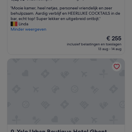
s
van
'
'Mooie kamer, heel netjes, personeel vriendelijk en zeer
/
10,
M
behulpzaam. Aardig verblijf en HEERLIJKE COCKTAILS in de
h
Uitzonderlijk,
o
bar, echt top! Super lekker en uitgebreid ontbijt.'
o
(849
o
Linda
t
beoordelingen)
i
Minder weergeven
e
e
l
De
€ 255
k
g
prijs
inclusief belastingen en toeslagen
a
o
is
13 aug - 14 aug
m
e
€ 255
e
d
Yalo Urban Boutique Hotel Ghent
r
o
,
n
h
d
e
e
e
r
l
h
n
o
e
u
t
d
j
e
e
n
s
e
,
n
p
s
Yalo Urban Boutique Hotel Ghent
9. Yalo Urban Boutique Hotel Ghent