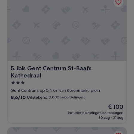
s
h
o
w
e
r
a
n
d
l
o
w
n
ibis Gent Centrum St-Baafs Kathedraal
5. ibis Gent Centrum St-Baafs
o
Kathedraal
i
s
3.0-
e
sterrenaccommodatie
Gent Centrum, op 0,4 km van Korenmarkt-plein
A
8.6
8,6/10
Uitstekend
(1.002 beoordelingen)
C
van
n
De
€ 100
10,
e
prijs
Uitstekend,
inclusief belastingen en toeslagen
c
is
30 aug - 31 aug
(1.002
e
€ 100
beoordelingen)
s
Novotel Gent Centrum
s