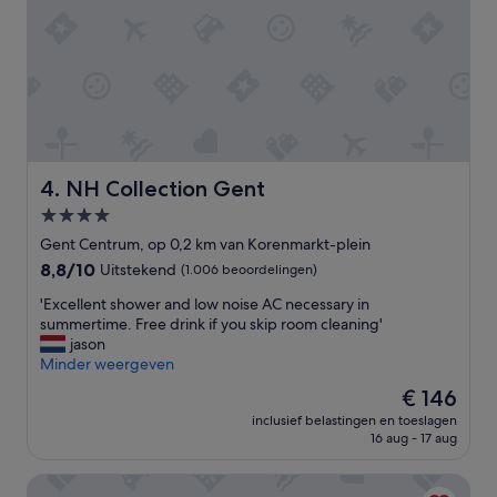
NH Collection Gent
4. NH Collection Gent
4.0-
sterrenaccommodatie
Gent Centrum, op 0,2 km van Korenmarkt-plein
8.8
8,8/10
Uitstekend
(1.006 beoordelingen)
van
'
'Excellent shower and low noise AC necessary in
10,
E
summertime. Free drink if you skip room cleaning'
Uitstekend,
x
jason
(1.006
c
Minder weergeven
beoordelingen)
e
De
€ 146
l
prijs
inclusief belastingen en toeslagen
l
is
16 aug - 17 aug
e
€ 146
n
ibis Gent Centrum St-Baafs Kathedraal
t