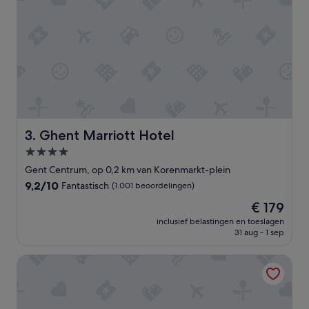
Ghent Marriott Hotel
3. Ghent Marriott Hotel
4.0-
sterrenaccommodatie
Gent Centrum, op 0,2 km van Korenmarkt-plein
9.2
9,2/10
Fantastisch
(1.001 beoordelingen)
van
De
€ 179
10,
prijs
Fantastisch,
inclusief belastingen en toeslagen
is
31 aug - 1 sep
(1.001
€ 179
beoordelingen)
NH Collection Gent