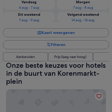
Vandaag
Morgen
6 aug - 7 aug
7 aug - 8 aug
Dit weekend
Volgend weekend
7 aug - 9 aug
14 aug - 16 aug
Kaart weergeven
Filteren
Aanbevolen
Prijs (laag naar hoog)
A
Onze beste keuzes voor hotels
in de buurt van Korenmarkt-
plein
Pillows Grand Boutique Hotel Reylof Ghent