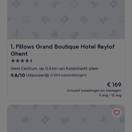
Pillows Grand Boutique Hotel Reylof Ghent
1. Pillows Grand Boutique Hotel Reylof
Ghent
4.5-
sterrenaccommodatie
Gent Centrum, op 0,4 km van Korenmarkt-plein
9.8
9,8/10
Uitzonderlijk
(1.003 beoordelingen)
van
De
€ 169
10,
prijs
Uitzonderlijk,
inclusief belastingen en toeslagen
is
11 aug - 12 aug
(1.003
€ 169
beoordelingen)
B&B HOTEL Gent Centrum