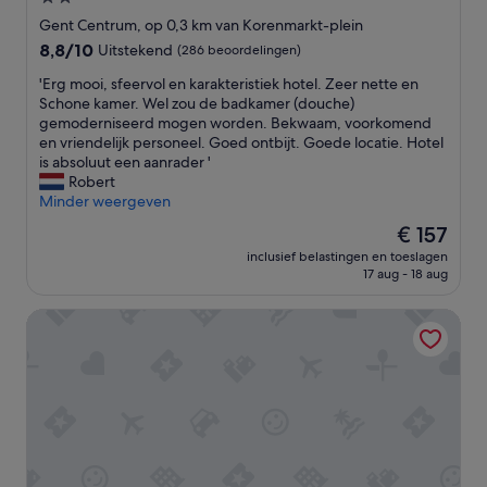
b
o
e
sterrenaccommodatie
r
u
t
Gent Centrum, op 0,3 km van Korenmarkt-plein
o
r
s
8.8
8,8/10
Uitstekend
(286 beoordelingen)
o
s
a
van
d
t
l
'
'Erg mooi, sfeervol en karakteristiek hotel. Zeer nette en
10,
j
a
o
E
Schone kamer. Wel zou de badkamer (douche)
Uitstekend,
e
y
n
r
gemoderniseerd mogen worden. Bekwaam, voorkomend
(286
s
,
,
g
en vriendelijk personeel. Goed ontbijt. Goede locatie. Hotel
beoordelingen)
a
b
.
m
is absoluut een aanrader '
l
u
.
o
Robert
o
t
.
o
Minder weergeven
p
l
W
i
De
€ 157
.
e
e
,
prijs
E
f
k
inclusief belastingen en toeslagen
s
is
n
17 aug - 18 aug
t
o
f
€ 157
a
u
m
e
l
n
e
Ghent Urbanist Hotel by Harmony
e
s
d
n
r
e
e
z
v
r
r
e
o
d
w
k
l
a
h
e
e
n
e
r
n
n
l
n
k
a
m
o
a