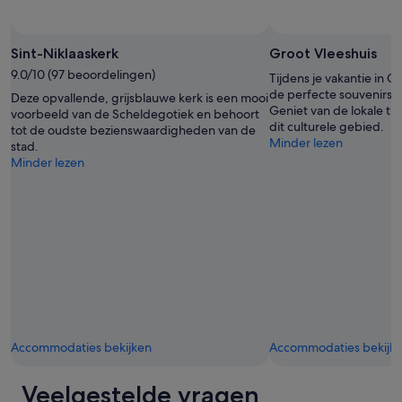
w
e
e
h
e
c
e
r
t
Sint-Niklaaskerk
Groot Vleeshuis
l
d
g
m
9.0/10 (97 beoordelingen)
m
e
Tijdens je vakantie in G
i
o
l
de perfecte souvenirs i
Deze opvallende, grijsblauwe kerk is een mooi
n
g
e
Geniet van de lokale th
voorbeeld van de Scheldegotiek en behoort
g
e
g
dit culturele gebied.
tot de oudste bezienswaardigheden van de
?
n
e
Minder lezen
stad.
T
w
n
Minder lezen
h
o
v
e
r
o
b
d
o
a
e
r
r
n
h
w
.
e
a
B
t
s
e
m
b
k
o
e
w
o
h
a
i
Accommodaties bekijken
Accommodaties bekijk
i
a
c
n
m
e
d
,
n
Veelgestelde vragen
t
v
t