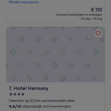
a
Minder weergeven
i
k
f
De
€ 110
e
y
prijs
inclusief belastingen en toeslagen
r
o
is
23 aug - 24 aug
i
u
€ 110
n
s
Hotel Harmony
e
k
e
i
n
p
n
r
o
o
v
o
o
m
t
c
e
l
l
e
g
a
e
n
w
i
e
n
Hotel Harmony
7. Hotel Harmony
e
g
4.0-
s
'
sterrenaccommodatie
t
Patershol, op 0,3 km van Korenmarkt-plein
,
9.4
9,4/10
Uitzonderlijk
(662 beoordelingen)
o
van