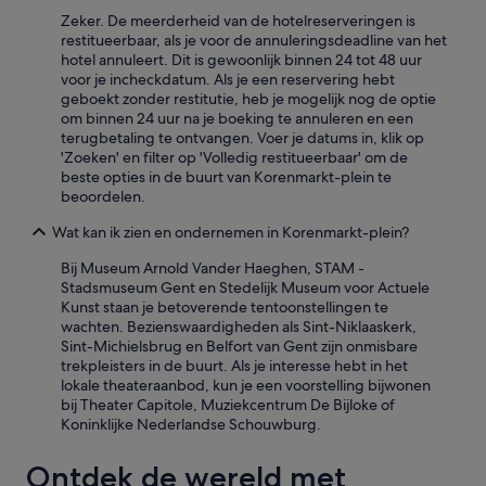
o
n
s
e
Zeker. De meerderheid van de hotelreserveringen is
d
o
k
restitueerbaar, als je voor de annuleringsdeadline van het
r
n
e
hotel annuleert. Dit is gewoonlijk binnen 24 tot 48 uur
e
e
n
voor je incheckdatum. Als je een reservering hebt
l
e
v
geboekt zonder restitutie, heb je mogelijk nog de optie
a
l
o
om binnen 24 uur na je boeking te annuleren en een
x
.
o
terugbetaling te ontvangen. Voer je datums in, klik op
i
G
r
'Zoeken' en filter op 'Volledig restitueerbaar' om de
n
o
e
beste opties in de buurt van Korenmarkt-plein te
g
e
e
beoordelen.
f
d
n
e
o
Wat kan ik zien en ondernemen in Korenmarkt-plein?
h
e
n
e
Bij Museum Arnold Vander Haeghen, STAM -
l
t
e
Stadsmuseum Gent en Stedelijk Museum voor Actuele
T
b
r
Kunst staan je betoverende tentoonstellingen te
h
i
l
wachten. Bezienswaardigheden als Sint-Niklaaskerk,
e
j
i
Sint-Michielsbrug en Belfort van Gent zijn onmisbare
s
t
j
trekpleisters in de buurt. Als je interesse hebt in het
h
.
k
lokale theateraanbod, kun je een voorstelling bijwonen
o
G
w
bij Theater Capitole, Muziekcentrum De Bijloke of
w
o
e
Koninklijke Nederlandse Schouwburg.
e
e
e
r
d
k
s
e
Ontdek de wereld met
e
o