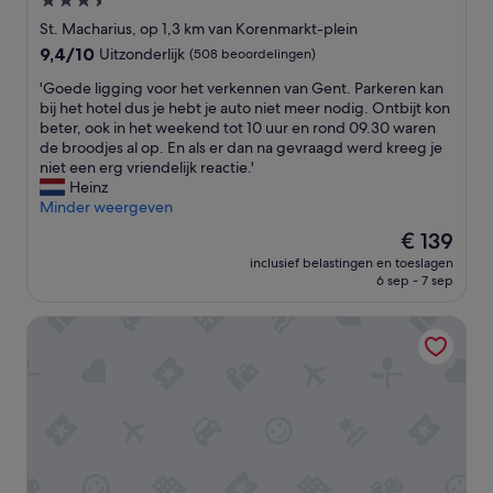
3.5-
e
sterrenaccommodatie
t
St. Macharius, op 1,3 km van Korenmarkt-plein
a
9.4
9,4/10
Uitzonderlijk
(508 beoordelingen)
a
van
n
'
'Goede ligging voor het verkennen van Gent. Parkeren kan
10,
t
G
bij het hotel dus je hebt je auto niet meer nodig. Ontbijt kon
Uitzonderlijk,
r
o
beter, ook in het weekend tot 10 uur en rond 09.30 waren
(508
e
e
de broodjes al op. En als er dan na gevraagd werd kreeg je
beoordelingen)
k
d
niet een erg vriendelijk reactie.'
k
e
Heinz
e
l
Minder weergeven
l
i
De
€ 139
i
g
prijs
j
inclusief belastingen en toeslagen
g
is
6 sep - 7 sep
k
i
€ 139
u
n
i
Ganda Rooms & Suites
g
t
v
.
o
E
o
r
r
w
h
a
e
s
t
e
v