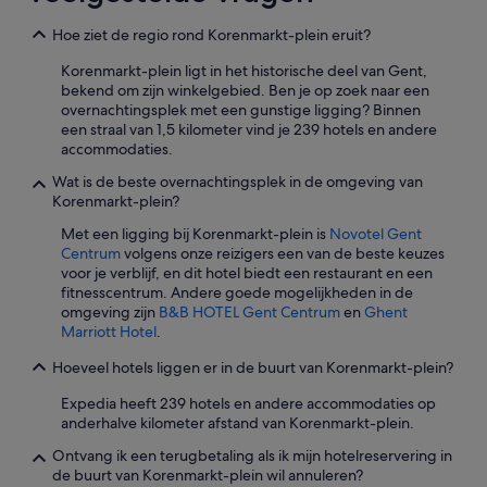
h
o
r
e
o
Hoe ziet de regio rond Korenmarkt-plein eruit?
u
r
r
m
Korenmarkt-plein ligt in het historische deel van Gent,
e
k
v
bekend om zijn winkelgebied. Ben je op zoek naar een
c
o
a
overnachtingsplek met een gunstige ligging? Binnen
e
m
n
een straal van 1,5 kilometer vind je 239 hotels en andere
p
e
G
accommodaties.
t
n
e
i
d
n
Wat is de beste overnachtingsplek in de omgeving van
o
e
t
Korenmarkt-plein?
n
n
.
d
v
A
Met een ligging bij Korenmarkt-plein is
Novotel Gent
e
r
a
Centrum
volgens onze reizigers een van de beste keuzes
s
i
n
voor je verblijf, en dit hotel biedt een restaurant en een
k
e
r
fitnesscentrum. Andere goede mogelijkheden in de
,
n
a
omgeving zijn
B&B HOTEL Gent Centrum
en
Ghent
n
d
d
Marriott Hotel
.
o
e
e
t
l
Hoeveel hotels liggen er in de buurt van Korenmarkt-plein?
r
a
i
o
Expedia heeft 239 hotels en andere accommodaties op
n
j
m
anderhalve kilometer afstand van Korenmarkt-plein.
i
k
t
c
p
e
Ontvang ik een terugbetaling als ik mijn hotelreservering in
e
e
b
de buurt van Korenmarkt-plein wil annuleren?
a
r