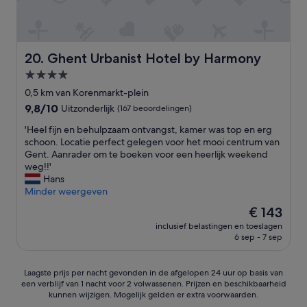
g
e
g
r
e
d
e
a
v
T
e
k
r
h
n
t
a
e
s
e
Ghent Urbanist Hotel by Harmony
20. Ghent Urbanist Hotel by Harmony
a
l
t
r
4.0-
g
o
e
i
d
c
sterrenaccommodatie
r
s
0,5 km van Korenmarkt-plein
w
a
u
t
9.8
9,8/10
Uitzonderlijk
(167 beoordelingen)
e
t
g
i
van
r
i
!
e
'
'Heel fijn en behulpzaam ontvangst, kamer was top en erg
10,
d
o
'
k
H
schoon. Locatie perfect gelegen voor het mooi centrum van
Uitzonderlijk,
k
n
h
e
Gent. Aanrader om te boeken voor een heerlijk weekend
(167
r
i
o
e
weg!!'
beoordelingen)
e
s
t
l
Hans
e
g
e
f
Minder weergeven
g
r
l
i
De
€ 143
j
e
.
j
prijs
e
a
Z
inclusief belastingen en toeslagen
n
is
n
t
6 sep - 7 sep
e
e
€ 143
i
T
e
n
e
h
r
b
Laagste
t
Laagste prijs per nacht gevonden in de afgelopen 24 uur op basis van
e
n
e
een verblijf van 1 nacht voor 2 volwassenen. Prijzen en beschikbaarheid
prijs
e
r
e
h
kunnen wijzigen. Mogelijk gelden er extra voorwaarden.
per
e
o
t
u