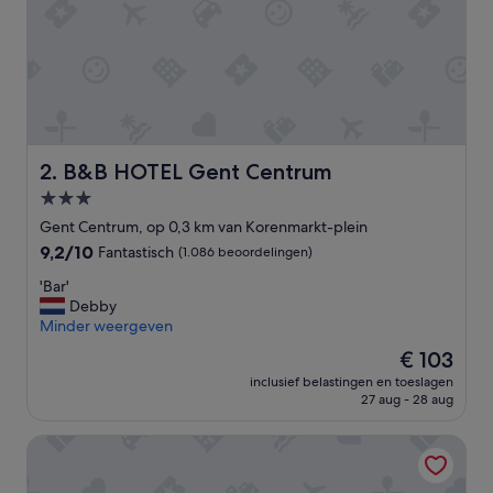
B&B HOTEL Gent Centrum
2. B&B HOTEL Gent Centrum
3.0-
sterrenaccommodatie
Gent Centrum, op 0,3 km van Korenmarkt-plein
9.2
9,2/10
Fantastisch
(1.086 beoordelingen)
van
'
'Bar'
10,
B
Debby
Fantastisch,
a
Minder weergeven
(1.086
r
beoordelingen)
De
€ 103
'
prijs
inclusief belastingen en toeslagen
is
27 aug - 28 aug
€ 103
Ghent Marriott Hotel