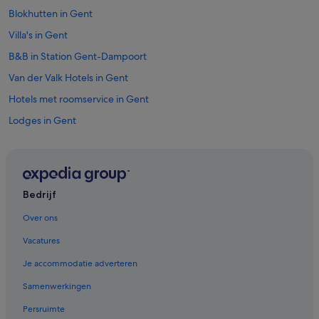
Blokhutten in Gent
Villa's in Gent
B&B in Station Gent-Dampoort
Van der Valk Hotels in Gent
Hotels met roomservice in Gent
Lodges in Gent
Spa in Gent Centrum
Motels in Gent
Lhbtq-Vriendelijke in Gent
Bedrijf
Huisdiervriendelijke in Gent
Over ons
Appartementen in Gent
Vacatures
Appartementen in Station Gent-Dampoort
Je accommodatie adverteren
Luxe in Gent
Samenwerkingen
B&B in Oost-Vlaanderen
Persruimte
Hotels met fitnessruimte in Gent