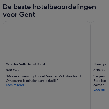
De beste hotelbeoordelingen
voor Gent
Van der Valk Hotel Gent
Courtyard
Van der Valk Hotel Gent
Courtyar
8/10
Goed
8/10
Goed
"Mooie en verzorgd hotel. Van der Valk standaard.
"Le person
Omgeving is minder aantrekkelijk"
Établissem
Lees minder
calme."
Lees mind