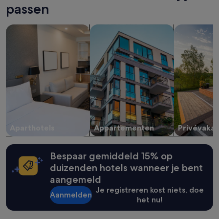
op
passen
basis
van
Aparthotels zoeken
Appartementen zoeken
zoeken naar 
een
verblijf
van
1
nacht
voor
2
volwassenen.
Prijzen
en
beschikbaarheid
Aparthotels
Appartementen
Privévakan
kunnen
wijzigen.
Mogelijk
gelden
Bespaar gemiddeld 15% op
er
duizenden hotels wanneer je bent
extra
aangemeld
voorwaarden.
Je registreren kost niets, doe
Aanmelden
het nu!