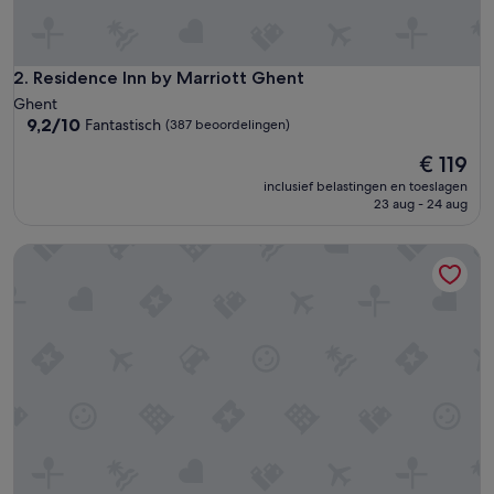
Residence Inn by Marriott Ghent
2. Residence Inn by Marriott Ghent
Ghent
9.2
9,2/10
Fantastisch
(387 beoordelingen)
van
De
€ 119
10,
prijs
Fantastisch,
inclusief belastingen en toeslagen
is
(387
23 aug - 24 aug
€ 119
beoordelingen)
B&B HOTEL Gent Centrum