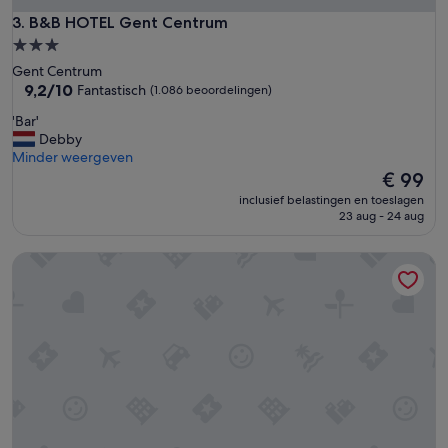
B&B HOTEL Gent Centrum
3. B&B HOTEL Gent Centrum
3.0-
sterrenaccommodatie
Gent Centrum
9.2
9,2/10
Fantastisch
(1.086 beoordelingen)
van
'
'Bar'
10,
B
Debby
Fantastisch,
a
Minder weergeven
(1.086
r
De
€ 99
beoordelingen)
'
prijs
inclusief belastingen en toeslagen
is
23 aug - 24 aug
€ 99
ibis Gent Centrum St-Baafs Kathedraal