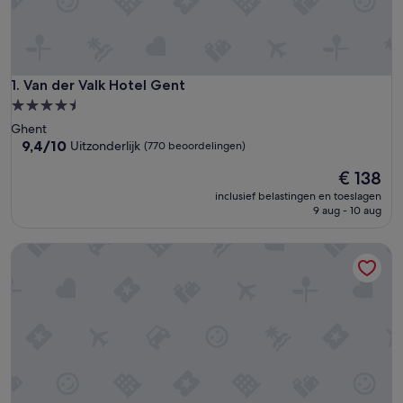
Van der Valk Hotel Gent
1. Van der Valk Hotel Gent
4.5-
sterrenaccommodatie
Ghent
9.4
9,4/10
Uitzonderlijk
(770 beoordelingen)
van
De
€ 138
10,
prijs
Uitzonderlijk,
inclusief belastingen en toeslagen
is
(770
9 aug - 10 aug
€ 138
beoordelingen)
Residence Inn by Marriott Ghent