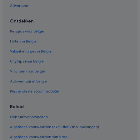
Adverteren
Hotels in de buurt van Achtersikkel
Cottages in Gent
Ontdekken
Spa in Gent
Reisgids voor België
Familie in Gent
Hotels in België
Pensions in Gent
Vakantiehuisjes in België
Hotels in de buurt van Aula van de Universiteit
Citytrips naar België
Romantische in Gent Centrum
Vluchten naar België
Hostels in Station Gent-Sint-Pieters
Hotels met gratis ontbijt in Gent Centrum
Autoverhuur in België
B&B in Gent
Kies je ideale accommodatie
Hotels met 5 sterren in Gent
Beleid
Residenties in Gent
Gebruiksvoorwaarden
Chalets in Gent
Algemene voorwaarden (exclusief Vrbo-boekingen)
Hotels met zwembad in Gent Centrum
Algemene voorwaarden van Vrbo
Appartementen in Station Gent-Sint-Pieters