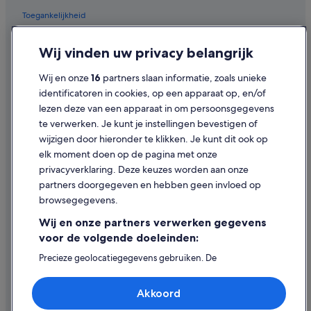
Hotels in de buurt van Stadhuis van Gent
Toegankelijkheid
Hilton Hotels in Gent
Privacy
Wij vinden uw privacy belangrijk
Herbergen in Gent
Cookies
Wij en onze
16
partners slaan informatie, zoals unieke
Hotels met airconditioning in Gent
Juridische informatie/Contact
identificatoren in cookies, op een apparaat op, en/of
Hotels met 3 sterren in Gent Centrum
Inhoudsrichtlijnen en inhoud rapporteren
lezen deze van een apparaat in om persoonsgegevens
Hotels met parkeerplaatsen in Gent
te verwerken. Je kunt je instellingen bevestigen of
Hulp
wijzigen door hieronder te klikken. Je kunt dit ook op
Hotels met 3 sterren in Gent
elk moment doen op de pagina met onze
Hotels in de buurt van Winkelcentrum Langemunt
Ondersteuning
privacyverklaring. Deze keuzes worden aan onze
Hotels met 5 sterren in Gent Centrum
Je boeking wijzigen of annuleren
partners doorgegeven en hebben geen invloed op
browsegegevens.
Hotels met parkeerplaatsen in Gent Centrum
Restitutieproces en tijdsbestek
Wij en onze partners verwerken gegevens
Kastelen in Gent
Boek een vlucht met airlinetegoed
voor de volgende doeleinden:
Woonboten in Gent
Internationale reisdocumenten
Precieze geolocatiegegevens gebruiken. De
Zaken in Gent
apparaatkenmerken actief scannen ter identificatie.
Informatie op een apparaat opslaan en/of openen.
Hotels in de buurt van Sint-Baafskathedraal
Akkoord
Gepersonaliseerde advertenties en content, advertentie-
en contentmetingen, doelgroepenonderzoek en
Fletcher-Hotels in Gent