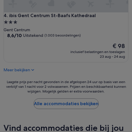
ibis Gent Centrum St-Baafs Kathedraal
4. ibis Gent Centrum St-Baafs Kathedraal
3.0-
sterrenaccommodatie
Gent Centrum
8.6
8,6/10
Uitstekend
(1.003 beoordelingen)
van
De
€ 98
10,
prijs
Uitstekend,
inclusief belastingen en toeslagen
is
(1.003
23 aug - 24 aug
€ 98
beoordelingen)
Meer bekijken
Laagste
Laagste prijs per nacht gevonden in de afgelopen 24 uur op basis van een
verblijf van 1 nacht voor 2 volwassenen. Prijzen en beschikbaarheid kunnen
prijs
wijzigen. Mogelijk gelden er extra voorwaarden.
per
nacht
gevonden
Alle accommodaties bekijken
in
de
afgelopen
24
Vind accommodaties die bij jou
uur