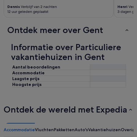
Dennis
Verblijf van 2 nachten
Henri
Verbl
12 uur geleden geplaatst
3 dagen ge
Ontdek meer over Gent
Informatie over Particuliere
vakantiehuizen in Gent
Aantal beoordelingen
Accommodatie
Laagste prijs
Hoogste prijs
Ontdek de wereld met Expedia
Accommodatie
Vluchten
Pakketten
Auto's
Vakantiehuizen
Overig