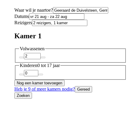
Waar wil je naartoe?
Datums
Reizigers
Kamer 1
Volwassenen
Kinderen
0 tot 17 jaar
Nog een kamer toevoegen
Heb je 9 of meer kamers nodig?
Gereed
Zoeken