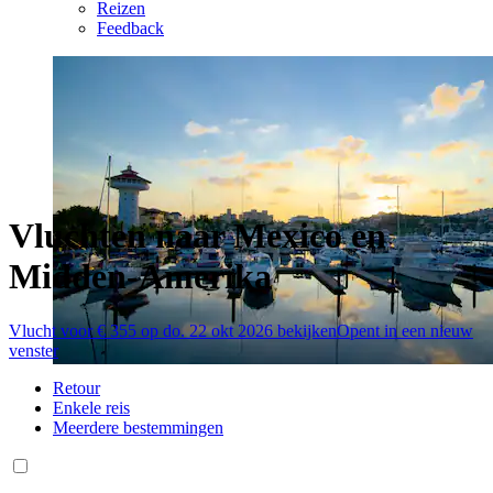
Reizen
Feedback
Vluchten naar Mexico en
Midden-Amerika
Vlucht voor € 355 op do. 22 okt 2026 bekijken
Opent in een nieuw
venster
Retour
Enkele reis
Meerdere bestemmingen