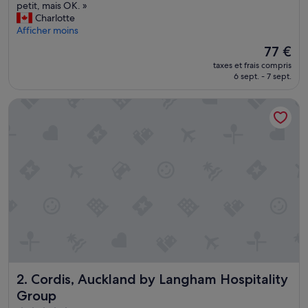
F
petit, mais OK. »
Exceptionnel,
a
Charlotte
(1 127 avis)
c
Afficher moins
i
Le
77 €
l
nouveau
taxes et frais compris
e
prix
6 sept. - 7 sept.
à
est
t
de
Cordis, Auckland by Langham Hospitality Group
r
77 €
o
u
v
e
r
.
C
h
a
m
b
r
e
Cordis, Auckland by Langham Hospitality Group
2. Cordis, Auckland by Langham Hospitality
t
r
Group
è