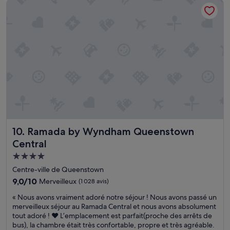
Ramada by Wyndham Queenstown Central
é
t
é
è
146 €
c
r
a
s
e
è
u
u
p
s
c
t
t
b
e
i
i
i
n
l
o
e
t
e
n
n
r
p
d
a
e
o
e
g
v
u
l
e
i
r
'
n
l
m
h
c
l
o
ô
é
e
i
Ramada by Wyndham Queenstown Central
10. Ramada by Wyndham Queenstown
t
.
,
à
e
L
p
6
Central
l
a
r
h
Hébergement
,
p
e
d
4.0 étoiles
l
e
s
u
Centre-ville de Queenstown
'
n
d
m
9.0
9,0/10
Merveilleux
(1 028 avis)
o
d
u
a
sur
n
e
p
«
t
« Nous avons vraiment adoré notre séjour ! Nous avons passé un
10,
m
r
o
N
i
merveilleux séjour au Ramada Central et nous avons absolument
Merveilleux,
'
i
r
o
n
tout adoré ! ❤️ L’emplacement est parfait(proche des arrêts de
(1 028 avis)
a
e
t
u
)
bus), la chambre était très confortable, propre et très agréable.