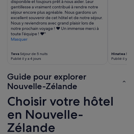
disponible et toujours prêt à nous aider. Leur
i
i
gentillesse a vraiment contribué à rendre notre
t
e
séjour encore plus agréable. Nous gardons un
é
n
excellent souvenir de cet hôtel et de notre séjour.
d
d
Nous y reviendrons avec grand plaisir lors de
e
è
notre prochain voyage ! ❤️ Un immense merci à
1
s
toute l’équipe ! ❤️"
0
n
Masquer
p
o
e
t
r
r
Teva
Séjour de 5 nuits
Hinatea
Séjou
s
e
Publié il y a 4 jours
Publié il y a 
o
a
n
r
n
Guide pour explorer
r
e
i
Nouvelle-Zélande
s
v
)
é
l
Choisir votre hôtel
e
a
.
.
U
en Nouvelle-
.
n
.
e
Zélande
m
e