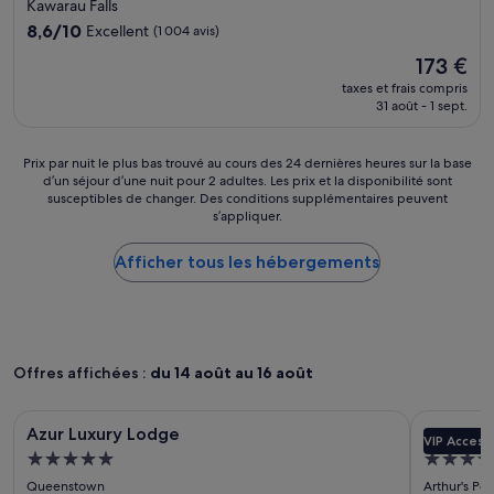
5.0 étoiles
a
Kawarau Falls
l
e
i
p
e
8.6
l
8,6/10
Excellent
s
(1 004 avis)
a
p
sur
a
i
Le
s
173 €
e
10,
u
n
nouveau
é
t
Excellent,
.
taxes et frais compris
e
prix
t
31 août - 1 sept.
i
(1 004 avis)
.
r
est
é
t
.
)
de
c
-
l
173 €
r
Prix
Prix par nuit le plus bas trouvé au cours des 24 dernières heures sur la base
d
a
é
d’un séjour d’une nuit pour 2 adultes. Les prix et la disponibilité sont
par
é
m
susceptibles de changer. Des conditions supplémentaires peuvent
d
nuit
j
a
s’appliquer.
i
le
e
c
t
plus
u
h
é
Afficher tous les hébergements
bas
n
i
e
trouvé
e
n
n
au
r
e
c
cours
.
à
o
des
L
l
r
24 dernières
'
a
Offres affichées :
du 14 août au 16 août
e
heures
h
v
7
sur
ô
e
Galerie
Azur Luxury Lodge
Galerie
Coronet R
j
la
t
r
Azur Luxury Lodge
Coronet
r
base
VIP Access
d’images
d’image
e
e
Hébergement
Héberg
s
d’un
l
t
de
de
p
séjour
5.0 étoiles
5.0 étoil
d
Queenstown
Arthur's Poi
s