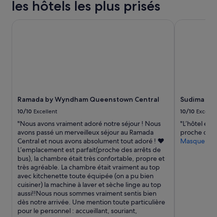
les hôtels les plus prisés
z
n
z
o
i
Ramada by Wyndham Queenstown Central
Sudima Que
u
e
s
t
s
d
o
'
m
u
m
n
e
s
s
a
v
Ramada by Wyndham Queenstown Central
Sudima Qu
u
r
n
a
10/10
Excellent
10/10
Excelle
a
i
"Nous avons vraiment adoré notre séjour ! Nous
"L’hôtel es
(
m
avons passé un merveilleux séjour au Ramada
proche de to
d
e
Central et nous avons absolument tout adoré ! ❤️
Masquer
'
n
L’emplacement est parfait(proche des arrêts de
u
t
bus), la chambre était très confortable, propre et
n
s
très agréable. La chambre était vraiment au top
e
e
avec kitchenette toute équipée (on a pu bien
c
n
cuisiner) la machine à laver et sèche linge au top
a
t
aussi!!Nous nous sommes vraiment sentis bien
p
i
dès notre arrivée. Une mention toute particulière
a
s
pour le personnel : accueillant, souriant,
c
b