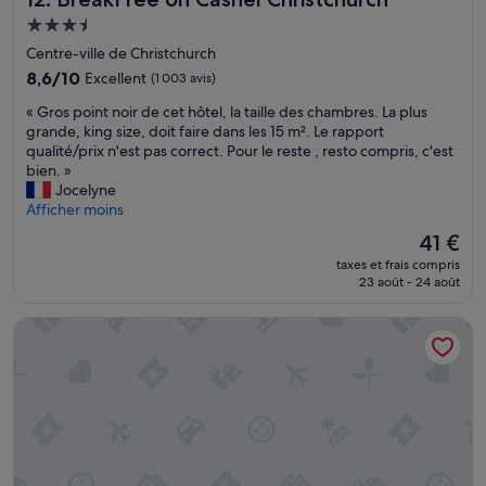
n
t
v
Hébergement
e
G
e
c
3.5 étoiles
É
i
Centre-ville de Christchurch
h
N
l
8.6
8,6/10
Excellent
(1 003 avis)
a
I
l
sur
m
A
e
«
« Gros point noir de cet hôtel, la taille des chambres. La plus
10,
b
L
u
G
grande, king size, doit faire dans les 15 m². Le rapport
Excellent,
r
I
x
r
qualité/prix n'est pas correct. Pour le reste , resto compris, c'est
(1 003 avis)
e
S
s
o
bien. »
s
S
é
s
Jocelyne
a
I
j
p
Afficher moins
n
M
o
o
Le
41 €
s
E
u
i
nouveau
v
(
r
taxes et frais compris
n
prix
u
j
23 août - 24 août
a
t
est
e
’
u
n
de
s
e
R
La Quinta by Wyndham Remarkables Park Queenstown
o
41 €
u
n
a
i
r
a
m
r
l
i
a
d
e
e
d
e
l
n
a
c
a
c
C
e
c
o
e
t
e
r
n
h