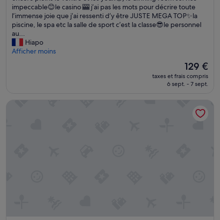
i
impeccable😊le casino 🎰 j’ai pas les mots pour décrire toute
L
l
l’immense joie que j’ai ressenti d’y être JUSTE MEGA TOP✨la
e
l
piscine, le spa etc la salle de sport c’est la classe😎le personnel
p
e
au...
e
u
Hiapo
r
r
Afficher moins
s
e
o
Le
129 €
c
n
nouveau
taxes et frais compris
h
n
prix
6 sept. - 7 sept.
a
e
est
m
l
de
Radisson RED Auckland
b
a
129 €
r
u
e
s
a
o
v
i
e
n
c
s
u
e
n
t
e
t
m
r
a
è
g
s
n
r