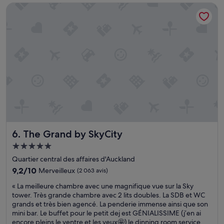
t
de
The Grand by SkyCity
s
q
95 €
b
u
i
e
e
e
n
n
a
s
g
t
e
r
n
e
c
e
é
t
e
»
t
c
The Grand by SkyCity
6. The Grand by SkyCity
o
n
Hébergement
f
5.0 étoiles
Quartier central des affaires d'Auckland
o
r
9.2
9,2/10
Merveilleux
(2 063 avis)
t
sur
«
« La meilleure chambre avec une magnifique vue sur la Sky
a
10,
L
tower. Très grande chambre avec 2 lits doubles. La SDB et WC
b
Merveilleux,
a
grands et très bien agencé. La penderie immense ainsi que son
l
(2 063 avis)
m
mini bar. Le buffet pour le petit dej est GÉNIALISSIME (j’en ai
e
e
encore pleins le ventre et les yeux🤩) le dinning room service
.