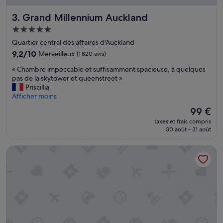
e
P
z
Grand Millennium Auckland
3. Grand Millennium Auckland
e
p
r
Hébergement
e
s
5.0 étoiles
t
Quartier central des affaires d'Auckland
o
i
n
9.2
9,2/10
Merveilleux
(1 820 avis)
t
n
sur
,
«
« Chambre impeccable et suffisamment spacieuse, à quelques
e
10,
m
C
pas de la skytower et queenstreet »
l
Merveilleux,
a
h
Priscillia
p
(1 820 avis)
i
a
Afficher moins
e
s
m
u
Le
99 €
O
b
s
nouveau
K
taxes et frais compris
r
e
prix
30 août - 31 août
.
e
r
est
»
i
v
de
Kamana Lakehouse
m
i
99 €
p
a
e
b
c
l
c
e
a
»
b
l
e