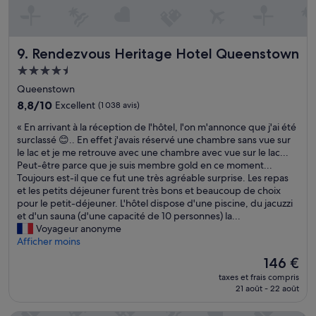
d
l
o
o
l
r
u
e
t
b
n
q
Rendezvous Heritage Hotel Queenstown
l
9. Rendezvous Heritage Hotel Queenstown
t
u
e
d
e
Hébergement
s
e
j
4.5 étoiles
Queenstown
.
j
’
L
e
a
8.8
8,8/10
Excellent
(1 038 avis)
a
u
i
sur
«
« En arrivant à la réception de l'hôtel, l'on m'annonce que j'ai été
S
n
b
10,
E
surclassé 😊.. En effet j'avais réservé une chambre sans vue sur
D
e
i
Excellent,
n
le lac et je me retrouve avec une chambre avec vue sur le lac...
B
r
e
(1 038 avis)
a
Peut-être parce que je suis membre gold en ce moment...
e
t
n
r
Toujours est-il que ce fut une très agréable surprise. Les repas
t
r
a
r
et les petits déjeuner furent très bons et beaucoup de choix
W
e
p
i
pour le petit-déjeuner. L'hôtel dispose d'une piscine, du jacuzzi
C
s
p
v
et d'un sauna (d'une capacité de 10 personnes) la...
g
b
r
a
Voyageur anonyme
r
i
é
n
Afficher moins
a
e
c
t
n
n
i
Le
146 €
à
d
s
é
nouveau
taxes et frais compris
l
s
i
(
prix
21 août - 22 août
a
e
t
t
est
r
t
u
r
de