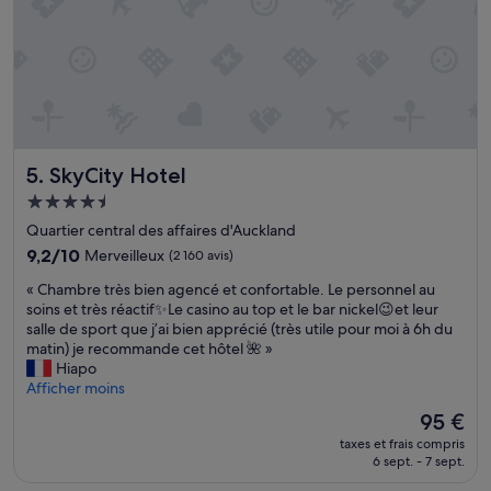
s
q
s
u
e
e
»
l
q
u
e
s
SkyCity Hotel
5. SkyCity Hotel
p
a
Hébergement
s
4.5 étoiles
Quartier central des affaires d'Auckland
d
9.2
e
9,2/10
Merveilleux
(2 160 avis)
sur
l
«
« Chambre très bien agencé et confortable. Le personnel au
10,
a
C
soins et très réactif✨Le casino au top et le bar nickel😉et leur
Merveilleux,
s
h
salle de sport que j’ai bien apprécié (très utile pour moi à 6h du
(2 160 avis)
k
a
matin) je recommande cet hôtel 🌺 »
y
m
Hiapo
t
b
Afficher moins
o
r
w
Le
95 €
e
e
nouveau
taxes et frais compris
t
r
prix
6 sept. - 7 sept.
r
e
est
è