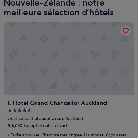
Nouvelle-Zélande : notre
meilleure sélection d’hôtels
Hotel Grand Chancellor Auckland
Hotel Grand Chancellor Auckland
1. Hotel Grand Chancellor Auckland
Hébergement
4.5 étoiles
Quartier central des affaires d'Auckland
9.6
9,6/10
Exceptionnel
(1 127 avis)
sur
«
« Facile à trouver. Chambre très propre. Insonorisé. Gym assez
10,