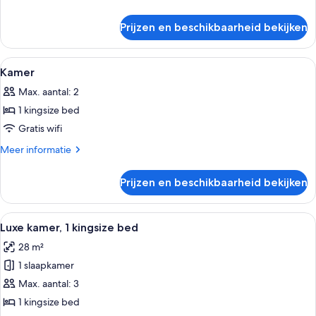
details
over
Prijzen en beschikbaarheid bekijken
Kamer
Alle
Een moderne hotelkamer met een groot
5
Kamer
foto's
Max. aantal: 2
voor
1 kingsize bed
Kamer
laden
Gratis wifi
Meer
Meer informatie
details
over
Prijzen en beschikbaarheid bekijken
Kamer
Alle
Een moderne hotelkamer met een groo
7
Luxe kamer, 1 kingsize bed
foto's
28 m²
voor
1 slaapkamer
Luxe
kamer,
Max. aantal: 3
1
1 kingsize bed