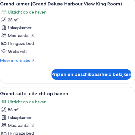
Alle
7
(Grand
Grand kamer (Grand Deluxe Harbour View King Room)
foto's
Deluxe
Uitzicht op de haven
Twin
voor
Room)
28 m²
Grand
kamer
1 slaapkamer
(Grand
Max. aantal: 3
Deluxe
1 kingsize bed
Harbour
Gratis wifi
View
Meer
Meer informatie
King
details
Room)
over
Prijzen en beschikbaarheid bekijken
laden
Grand
kamer
(Grand
Alle
Een moderne woonkamer met een grote t
8
Deluxe
Grand suite, uitzicht op haven
foto's
Harbour
Uitzicht op de haven
View
voor
King
56 m²
Grand
Room)
suite,
1 slaapkamer
uitzicht
Max. aantal: 3
op
1 kingsize bed