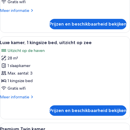
kingsize
Gratis wifi
bed
Meer
Meer informatie
laden
details
over
Prijzen en beschikbaarheid bekijken
Luxe
kamer,
1
Alle
Een hotelkamer met een groot bed, ee
7
kingsize
Luxe kamer, 1 kingsize bed, uitzicht op zee
foto's
bed
Uitzicht op de haven
voor
28 m²
Luxe
kamer,
1 slaapkamer
1
Max. aantal: 3
kingsize
1 kingsize bed
bed,
Gratis wifi
uitzicht
Meer
Meer informatie
op
details
zee
over
Prijzen en beschikbaarheid bekijken
laden
Luxe
kamer,
1
Alle
Een hotelkamer met twee bedden, elk
7
kingsize
Premium Twin kamer