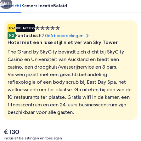
65+
Overzicht
Kamers
Locatie
Beleid
5.0-
Luxe
VIP Access
sterrenaccommodatie
Fantastisch
2.066 beoordelingen
9,2
Hotel met een luxe stijl niet ver van Sky Tower
The Grand by SkyCity bevindt zich dicht bij SkyCity
Casino en Universiteit van Auckland en biedt een
casino, een droogkuis/wasserijservice en 3 bars.
Voorkant accommodatie - avond/nac
Verwen jezelf met een gezichtsbehandeling,
reflexologie of een body scrub bij East Day Spa, het
wellnesscentrum ter plaatse. Ga uiteten bij een van de
10 restaurants ter plaatse. Gratis wifi in de kamer, een
fitnesscentrum en een 24-uurs businesscentrum zijn
beschikbaar voor alle gasten.
De
€ 130
huidige
inclusief belastingen en toeslagen