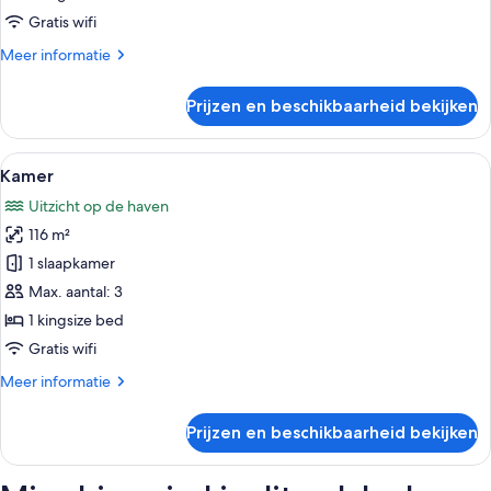
haven
Gratis wifi
laden
Meer
Meer informatie
details
over
Prijzen en beschikbaarheid bekijken
Grand
suite,
uitzicht
Alle
Een moderne hotelkamer met een groot
7
op
Kamer
foto's
haven
Uitzicht op de haven
voor
116 m²
Kamer
laden
1 slaapkamer
Max. aantal: 3
1 kingsize bed
Gratis wifi
Meer
Meer informatie
details
over
Prijzen en beschikbaarheid bekijken
Kamer