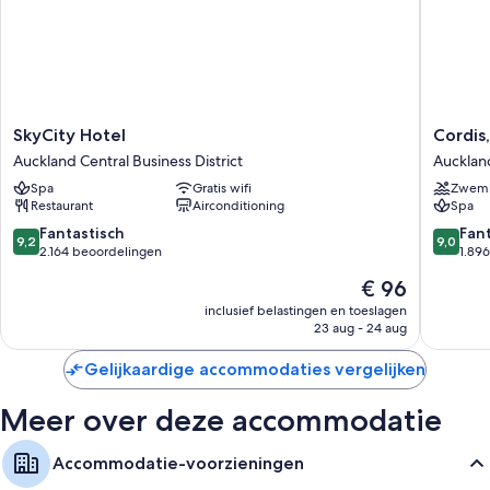
SkyCity
Cordis,
SkyCity Hotel
Cordis
Hotel
Aucklan
Auckland Central Business District
Auckland
Auckland
by
Spa
Gratis wifi
Zwem
Central
Langha
Restaurant
Airconditioning
Spa
Business
Hospital
District
Group
9.2
9.0
Fantastisch
Fan
9,2
9,0
Aucklan
van
van
2.164 beoordelingen
1.89
Central
10,
10,
De
€ 96
Busines
Fantastisch,
Fantasti
prijs
District
2.164
1.896
inclusief belastingen en toeslagen
is
23 aug - 24 aug
beoordelingen
beoorde
€ 96
Gelijkaardige accommodaties vergelijken
Meer over deze accommodatie
Accommodatie-voorzieningen