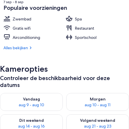
prijs
7 sep - 8 sep
is
Populaire voorzieningen
€ 130
Zwembad
Spa
Gratis wifi
Restaurant
Airconditioning
Sportschool
Alles bekijken
Kameropties
Controleer de beschikbaarheid voor deze
datums
De beschikbaarheid controleren voor vanavond aug 9 - aug 1
De beschikbaarheid controler
Vandaag
Morgen
aug 9 - aug 10
aug 10 - aug 11
De beschikbaarheid controleren voor dit weekend aug 14 - au
De beschikbaarheid controler
Dit weekend
Volgend weekend
aug 14 - aug 16
aug 21 - aug 23