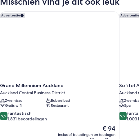
Misschien vind je dit ook leuk
Grand Millennium Auckland
Sofitel 
Advertentie
Advertenti
Grand Millennium Auckland
Sofitel 
Auckland Central Business District
Auckland C
Zwembad
Bubbelbad
Zwemb
Gratis wifi
Restaurant
Spa
9.2
9.2
Fantastisch
Fanta
9,2
9,2
van
van
1.831 beoordelingen
1.003
10,
10,
De
€ 94
Fantastisch,
Fantastisc
prijs
inclusief belastingen en toeslagen
1.831
1.003
is