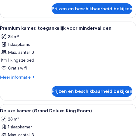
over
Prijzen en beschikbaarheid bekijken
Suite
Alle
Een moderne hotelkamer met een groo
7
Premium kamer, toegankelijk voor mindervaliden
foto's
28 m²
voor
1 slaapkamer
Premium
kamer,
Max. aantal: 3
toegankelijk
1 kingsize bed
voor
Gratis wifi
mindervaliden
Meer
Meer informatie
laden
details
over
Prijzen en beschikbaarheid bekijken
Premium
kamer,
toegankelijk
Alle
Een moderne hotelkamer met een bed, 
5
voor
Deluxe kamer (Grand Deluxe King Room)
foto's
mindervaliden
28 m²
voor
1 slaapkamer
Deluxe
kamer
Max. aantal: 3