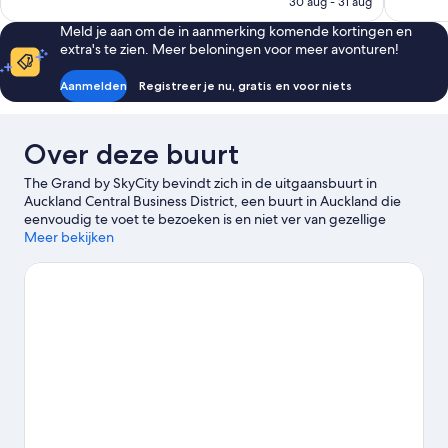
30 aug - 31 aug
beoordelingen
beoordel
€ 94
Meld je aan om de in aanmerking komende kortingen en
extra's te zien. Meer beloningen voor meer avonturen!
Aanmelden
Registreer je nu, gratis en voor niets
Over deze buurt
The Grand by SkyCity bevindt zich in de uitgaansbuurt in
Auckland Central Business District, een buurt in Auckland die
eenvoudig te voet te bezoeken is en niet ver van gezellige
winkelstraten ligt. Princes Wharf en Sylvia Park zijn niet te missen
Meer bekijken
plekken als je graag wilt shoppen. Wil je liever de populaire
bezienswaardigheden in de buurt verkennen? Ga dan naar
Dierentuin van Auckland. Wil je graag een evenement of
wedstrijd bijwonen? Kijk dan even wat er te beleven valt bij
Spark Arena of Eden Park. Beleef waterpret met activiteiten
zoals windsurfen en zeilen. De centrale ligging van dit hotel is
populair.
Bekijk onze reisgids voor Auckland