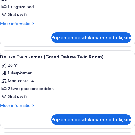
(Grand
1 kingsize bed
Deluxe
Gratis wifi
King
Meer
Meer informatie
Room)
details
laden
over
Prijzen en beschikbaarheid bekijken
Deluxe
kamer
(Grand
Alle
Een hotelkamer met twee bedden, een
5
Deluxe
Deluxe Twin kamer (Grand Deluxe Twin Room)
foto's
King
28 m²
Room)
voor
1 slaapkamer
Deluxe
Twin
Max. aantal: 4
kamer
2 tweepersoonsbedden
(Grand
Gratis wifi
Deluxe
Meer
Meer informatie
Twin
details
Room)
over
Prijzen en beschikbaarheid bekijken
Deluxe
laden
Twin
kamer
Een moderne hotelkamer met een groot