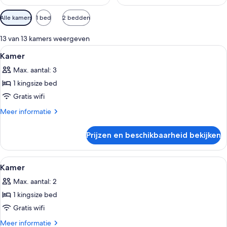
Beschikbare
Alle kamers
1 bed
2 bedden
filters
voor
13 van 13 kamers weergeven
kamers
Alle
Een bureau met een stoel, een lamp e
1
Kamer
foto's
Max. aantal: 3
voor
1 kingsize bed
Kamer
laden
Gratis wifi
Meer
Meer informatie
details
over
Prijzen en beschikbaarheid bekijken
Kamer
Alle
Een moderne hotelkamer met een bed, 
9
Kamer
foto's
Max. aantal: 2
voor
1 kingsize bed
Kamer
laden
Gratis wifi
Meer
Meer informatie