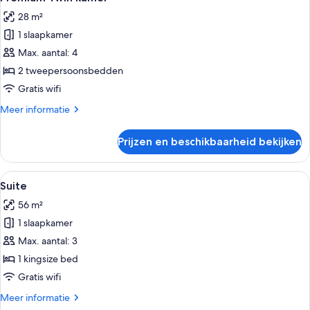
foto's
bed,
28 m²
uitzicht
voor
op
1 slaapkamer
Premium
zee
Twin
Max. aantal: 4
kamer
2 tweepersoonsbedden
laden
Gratis wifi
Meer
Meer informatie
details
over
Prijzen en beschikbaarheid bekijken
Premium
Twin
kamer
Alle
Een moderne woonkamer met een grote
6
Suite
foto's
56 m²
voor
1 slaapkamer
Suite
laden
Max. aantal: 3
1 kingsize bed
Gratis wifi
Meer
Meer informatie
details