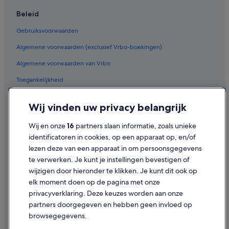
Beleid
Gebruiksvoorwaarden
Algemene voorwaarden (exclusief Vrbo-boekingen)
Algemene voorwaarden van Vrbo
Toegankelijkheid
Privacy
Wij vinden uw privacy belangrijk
Cookies
Wij en onze
16
partners slaan informatie, zoals unieke
Juridische informatie/Contact
identificatoren in cookies, op een apparaat op, en/of
Inhoudsrichtlijnen en inhoud rapporteren
lezen deze van een apparaat in om persoonsgegevens
te verwerken. Je kunt je instellingen bevestigen of
Hulp
wijzigen door hieronder te klikken. Je kunt dit ook op
elk moment doen op de pagina met onze
Ondersteuning
privacyverklaring. Deze keuzes worden aan onze
Je boeking wijzigen of annuleren
partners doorgegeven en hebben geen invloed op
browsegegevens.
Restitutieproces en tijdsbestek