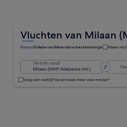
Vluchten van Milaan (
Retour
Enkele reis
Meerdere bestemmingen
Alleen rec
Naa
Vertrek vanaf
Voeg een verblijf toe en boek meer voor minder*