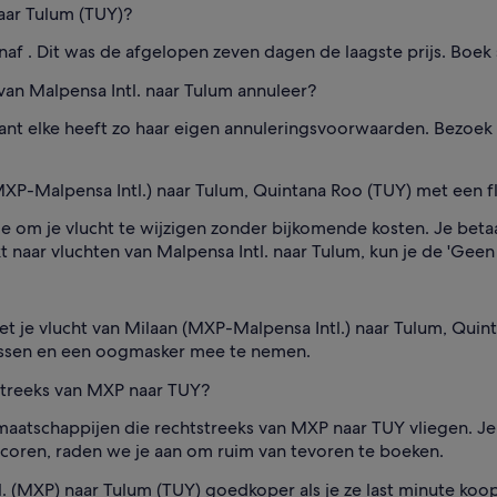
naar Tulum (TUY)?
naf . Dit was de afgelopen zeven dagen de laagste prijs. Boek 
 van Malpensa Intl. naar Tulum annuleer?
want elke heeft zo haar eigen annuleringsvoorwaarden. Bezoek
XP-Malpensa Intl.) naar Tulum, Quintana Roo (TUY) met een fl
 om je vlucht te wijzigen zonder bijkomende kosten. Je betaa
ekt naar vluchten van Malpensa Intl. naar Tulum, kun je de 'Geen
t je vlucht van Milaan (MXP-Malpensa Intl.) naar Tulum, Quin
ssen en een oogmasker mee te nemen.
streeks van MXP naar TUY?
maatschappijen die rechtstreeks van MXP naar TUY vliegen. J
scoren, raden we je aan om ruim van tevoren te boeken.
tl. (MXP) naar Tulum (TUY) goedkoper als je ze last minute koo