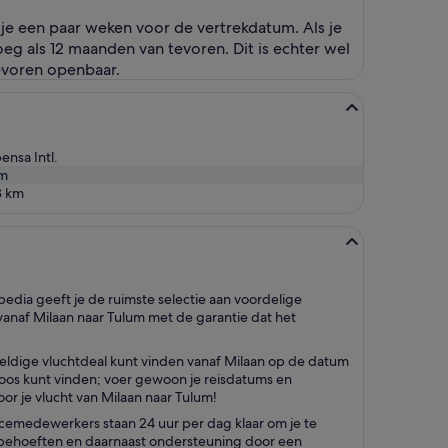
 je een paar weken voor de vertrekdatum. Als je
oeg als 12 maanden van tevoren. Dit is echter wel
tevoren openbaar.
ensa Intl.
um
3
km
edia geeft je de ruimste selectie aan voordelige
anaf Milaan naar Tulum met de garantie dat het
eldige vluchtdeal kunt vinden vanaf Milaan op de datum
mloos kunt vinden; voer gewoon je reisdatums en
or je vlucht van Milaan naar Tulum!
rvicemedewerkers staan 24 uur per dag klaar om je te
eisbehoeften en daarnaast ondersteuning door een