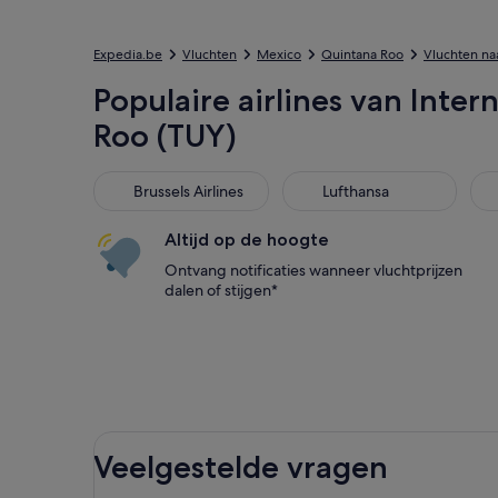
Expedia.be
Vluchten
Mexico
Quintana Roo
Vluchten na
Populaire airlines van Inte
Roo (TUY)
Brussels Airlines
Lufthansa
Swi
Brussels Airlines
Lufthansa
Altijd op de hoogte
Ontvang notificaties wanneer vluchtprijzen
dalen of stijgen*
Veelgestelde vragen