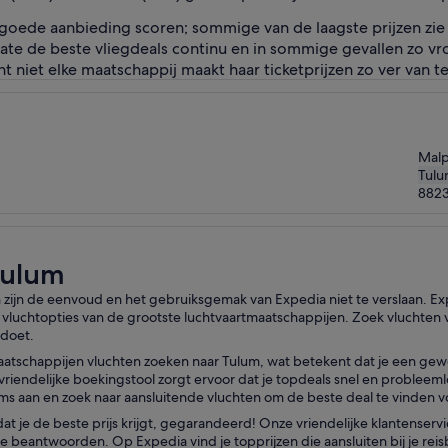
n goede aanbieding scoren; sommige van de laagste prijzen zie
pdate de beste vliegdeals continu en in sommige gevallen zo vr
nt niet elke maatschappij maakt haar ticketprijzen zo ver van 
Malp
Tul
882
Tulum
n zijn de eenvoud en het gebruiksgemak van Expedia niet te verslaan. Exp
vluchtopties van de grootste luchtvaartmaatschappijen. Zoek vluchten v
 doet.
aatschappijen vluchten zoeken naar Tulum, wat betekent dat je een gew
ksvriendelijke boekingstool zorgt ervoor dat je topdeals snel en problee
tums aan en zoek naar aansluitende vluchten om de beste deal te vinden vo
n dat je de beste prijs krijgt, gegarandeerd! Onze vriendelijke klantense
m te beantwoorden. Op Expedia vind je topprijzen die aansluiten bij je r