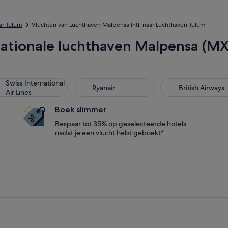
ar Tulum
Vluchten van Luchthaven Malpensa Intl. naar Luchthaven Tulum
rnationale luchthaven Malpensa (M
ss International Air Lines
Ryanair
British Airways
Swiss International
Ryanair
British Airways
Air Lines
Boek slimmer
Bespaar tot 35% op geselecteerde hotels
nadat je een vlucht hebt geboekt*