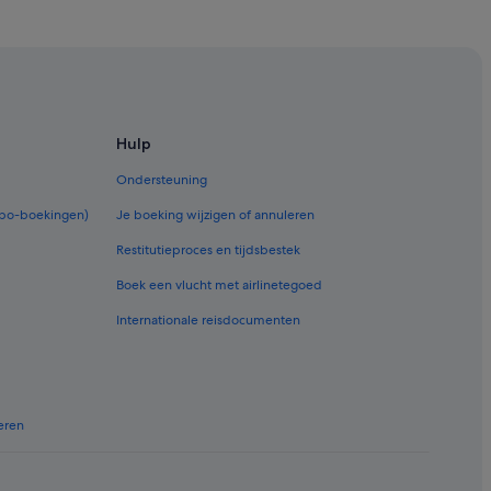
in-Ha
Hulp
Ondersteuning
rbo-boekingen)
Je boeking wijzigen of annuleren
Restitutieproces en tijdsbestek
Boek een vlucht met airlinetegoed
Internationale reisdocumenten
eren