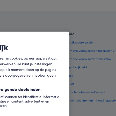
Hotels met 5 sterren in Tulum
Hotels in de buurt van Cenote Chik
Hotels met waterpark in Tulum
en
Beleid
r België
Gebruiksvoorwaarden
ijk
lgië
Algemene voorwaarden (exclusief V
oren in cookies, op een apparaat op,
jes in België
Algemene voorwaarden van Vrbo
rwerken. Je kunt je instellingen
ar België
Toegankelijkheid
ook op elk moment doen op de pagina
tners doorgegeven en hebben geen
ar België
Privacy
 in België
Cookies
volgende doeleinden:
ale accommodatie
Juridische informatie/Contact
 scannen ter identificatie. Informatie
Inhoudsrichtlijnen en inhoud rapport
ies en content, advertentie- en
sten.