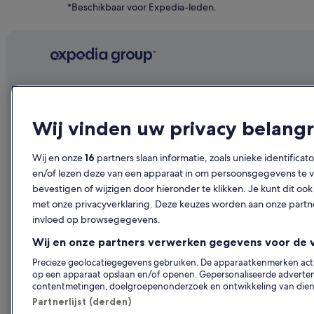
Hotels in Tulum
*Beschikbaar voor Expedia-leden.
Hostels in Tulum
Hotels in Akumal
Bedrijf
Ontdekk
Over ons
Reisgids voo
Wij vinden uw privacy belangr
Vacatures
Hotels in Be
Wij en onze
16
partners slaan informatie, zoals unieke identificat
Je accommodatie adverteren
Vakantiehuis
en/of lezen deze van een apparaat in om persoonsgegevens te ve
Samenwerkingen
Citytrips na
bevestigen of wijzigen door hieronder te klikken. Je kunt dit 
met onze privacyverklaring. Deze keuzes worden aan onze par
Persruimte
Vluchten na
invloed op browsegegevens.
Adverteren
Autoverhuur
Wij en onze partners verwerken gegevens voor de 
Kies je ide
Precieze geolocatiegegevens gebruiken. De apparaatkenmerken actief
op een apparaat opslaan en/of openen. Gepersonaliseerde advertent
contentmetingen, doelgroepenonderzoek en ontwikkeling van dien
Partnerlijst (derden)