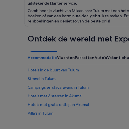
uitstekende klantenservice.
Combineer je vlucht van Milaan naar Tulum met een hote
boeken of van een lastminute deal gebruik te maken. Er
reisboekingen en geniet zo van de beste prijs!
Ontdek de wereld met Exp
Accommodatie
Vluchten
Pakketten
Auto's
Vakantieh
Hotels in de buurt van Tulum
Strand in Tulum
Campings en stacaravans in Tulum
Hotels met 3 sterren in Akumal
Hotels met gratis ontbijt in Akumal
Villa's in Tulum
Hotels in La Veleta