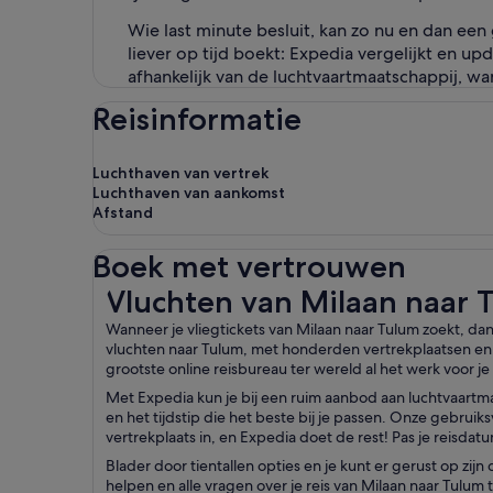
Wie last minute besluit, kan zo nu en dan ee
liever op tijd boekt: Expedia vergelijkt en u
afhankelijk van de luchtvaartmaatschappij, wa
Reisinformatie
Luchthaven van vertrek
Luchthaven van aankomst
Afstand
Boek met vertrouwen
Vluchten van Milaan naar Tulum
Vluchten van Milaan naar 
Wanneer je vliegtickets van Milaan naar Tulum zoekt, da
vluchten naar Tulum, met honderden vertrekplaatsen en 
grootste online reisbureau ter wereld al het werk voor je
Met Expedia kun je bij een ruim aanbod aan luchtvaartm
en het tijdstip die het beste bij je passen. Onze gebrui
vertrekplaats in, en Expedia doet de rest! Pas je reisda
Blader door tientallen opties en je kunt er gerust op zij
helpen en alle vragen over je reis van Milaan naar Tulu