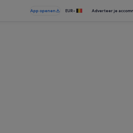
•
App openen
EUR
Adverteer je accom