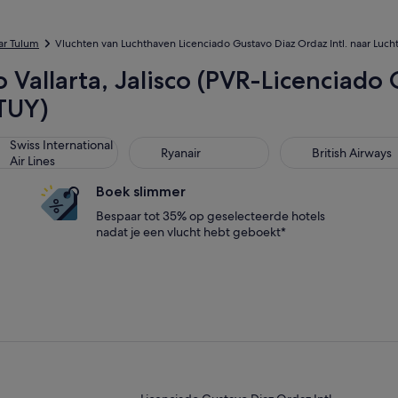
ar Tulum
Vluchten van Luchthaven Licenciado Gustavo Diaz Ordaz Intl. naar Luc
o Vallarta, Jalisco (PVR-Licenciado 
TUY)
ss International Air Lines
Ryanair
British Airways
Swiss International
Ryanair
British Airways
Air Lines
Boek slimmer
Bespaar tot 35% op geselecteerde hotels
nadat je een vlucht hebt geboekt*