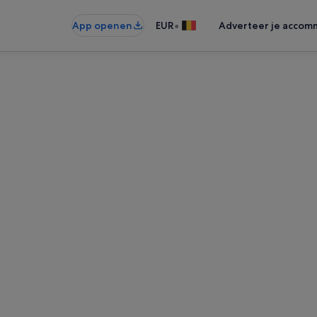
•
App openen
EUR
Adverteer je accom