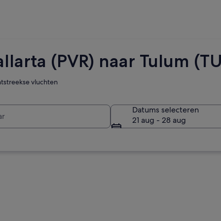
llarta (PVR) naar Tulum (T
htstreekse vluchten
r
Datums selecteren
21 aug - 28 aug