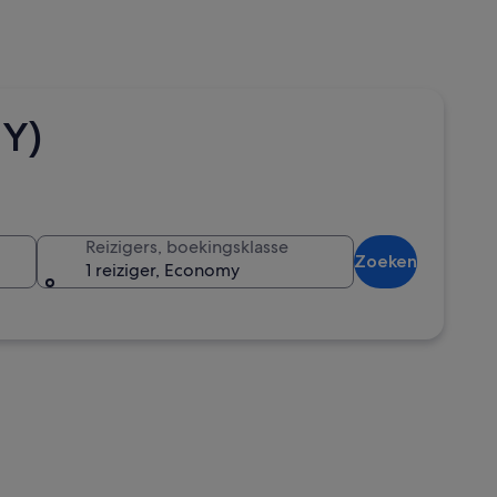
UY)
Reizigers, boekingsklasse
Zoeken
1 reiziger, Economy