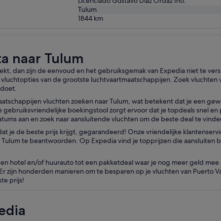
Licenciado Gustavo Diaz Ordaz Intl.
Tulum
1844
km
ta naar Tulum
oekt, dan zijn de eenvoud en het gebruiksgemak van Expedia niet te vers
luchtopties van de grootste luchtvaartmaatschappijen. Zoek vluchten va
 doet.
aatschappijen vluchten zoeken naar Tulum, wat betekent dat je een gewe
ze gebruiksvriendelijke boekingstool zorgt ervoor dat je topdeals snel 
datums aan en zoek naar aansluitende vluchten om de beste deal te vinden
n dat je de beste prijs krijgt, gegarandeerd! Onze vriendelijke klantense
aar Tulum te beantwoorden. Op Expedia vind je topprijzen die aansluiten
 een hotel en/of huurauto tot een pakketdeal waar je nog meer geld me
Er zijn honderden manieren om te besparen op je vluchten van Puerto Val
e prijs!
edia