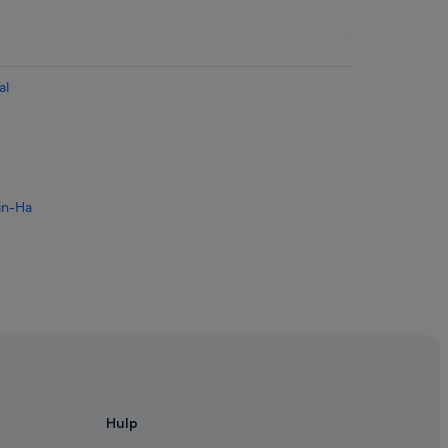
al
in-Ha
Hulp