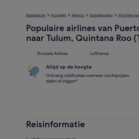
Expedia.be
Vluchten
Mexico
Quintana Roo
Vluchten na
Populaire airlines van Puert
naar Tulum, Quintana Roo (
Brussels Airlines
Lufthansa
Swi
Brussels Airlines
Lufthansa
Altijd op de hoogte
Ontvang notificaties wanneer vluchtprijzen
dalen of stijgen*
Reisinformatie