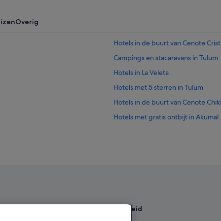
uizen
Overig
Hotels in de buurt van Cenote Crist
Campings en stacaravans in Tulum
Hotels in La Veleta
Hotels met 5 sterren in Tulum
Hotels in de buurt van Cenote Chik
Hotels met gratis ontbijt in Akumal
Hotels in Tulum
Hotels in de buurt van Tulum
Strand in Tulum
Hotels in Xpu-Ha
en
Beleid