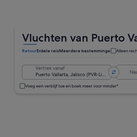
Vluchten van Puerto Va
Retour
Enkele reis
Meerdere bestemmingen
Alleen rec
Naa
Vertrek vanaf
Voeg een verblijf toe en boek meer voor minder*