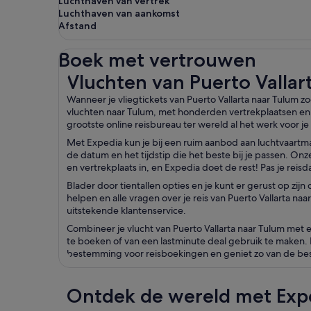
Luchthaven van vertrek
Luchthaven van aankomst
Afstand
Boek met vertrouwen
Vluchten van Puerto Vallarta naar Tulum
Vluchten van Puerto Vallar
Wanneer je vliegtickets van Puerto Vallarta naar Tulum z
vluchten naar Tulum, met honderden vertrekplaatsen en v
grootste online reisbureau ter wereld al het werk voor je
Met Expedia kun je bij een ruim aanbod aan luchtvaartm
de datum en het tijdstip die het beste bij je passen. On
en vertrekplaats in, en Expedia doet de rest! Pas je reis
Blader door tientallen opties en je kunt er gerust op zij
helpen en alle vragen over je reis van Puerto Vallarta n
uitstekende klantenservice.
Combineer je vlucht van Puerto Vallarta naar Tulum met
te boeken of van een lastminute deal gebruik te maken. 
bestemming voor reisboekingen en geniet zo van de best
Ontdek de wereld met Exp