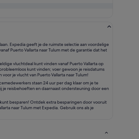
laan. Expedia geeft je de ruimste selectie aan voordelige
naf Puerto Vallarta naar Tulum met de garantie dat het
ldige vluchtdeal kunt vinden vanaf Puerto Vallarta op
en probleemloos kunt vinden; voer gewoon je reisdatums
 voor je vlucht van Puerto Vallarta naar Tulum!
rvicemedewerkers staan 24 uur per dag klaar om je te
 bij je reisbehoeften en daarnaast ondersteuning door een
e kunt besparen! Ontdek extra besparingen door vooruit
larta naar Tulum met Expedia. Gebruik ons als je