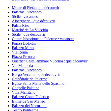
Monte di Pietà : que découvrir
Palerme : vacances
Sicile : vacances
Albergheria : que découvrir
Palais Riso
Marché de La Vucciria
Sicile : que découvrir
Centre historique de Palerme : vacances
Piazza Bologni
Palazzo Mirto
Via Roma
Piazza Pretoria
Quartier Castellammare Vucciria : que découvrir
Via Maqueda
Palerme : vacances
Borgo Vecchio : que découvrir
Cathédrale de Palerme
Église Santa Maria dello Spasimo
Chapelle Palatine
Villa Malfitano
Palazzo Conte Federico
Église de San Matteo
Palazzo dei Normanni
Teatro Politeama