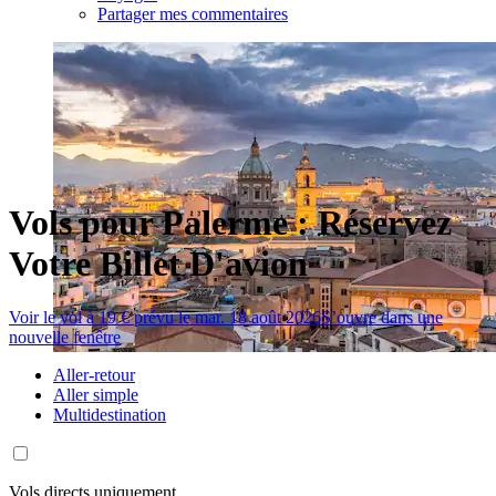
Partager mes commentaires
Vols pour Palerme : Réservez
Votre Billet D'avion
Voir le vol à 19 € prévu le mar. 18 août 2026
S’ouvre dans une
nouvelle fenêtre
Aller-retour
Aller simple
Multidestination
Vols directs uniquement