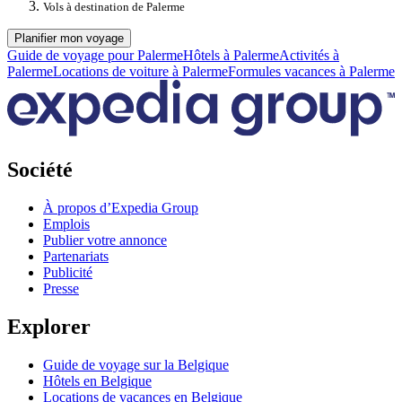
Vols à destination de Palerme
Planifier mon voyage
Guide de voyage pour Palerme
Hôtels à Palerme
Activités à
Palerme
Locations de voiture à Palerme
Formules vacances à Palerme
Société
À propos d’Expedia Group
Emplois
Publier votre annonce
Partenariats
Publicité
Presse
Explorer
Guide de voyage sur la Belgique
Hôtels en Belgique
Locations de vacances en Belgique