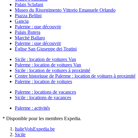
Palais Sclafani
Museo du Risorgimento Vittorio Emanuele Orlando
Piazza Bellini
Gancia
Palerme : que découvrir
Palais Butera
Marché Ballaro
Palerme : que découvrir
Église San Giuseppe dei Teatini
Sicile : location de voitures Van
Palerme : location de voitures Van
Sicile : location de voitures à proximité
Centre historique de Palerme : location de voitures à proximité
Palerme : location de voitures
Palerme : locations de vacances
Sicile : locations de vacances
Palerme : activités
* Disponible pour les membres Expedia.
Italie
Vols
Expedia.be
Sicile