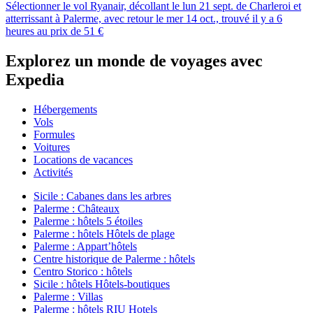
Sélectionner le vol Ryanair, décollant le lun 21 sept. de Charleroi et
atterrissant à Palerme, avec retour le mer 14 oct., trouvé il y a 6
heures au prix de 51 €
Explorez un monde de voyages avec
Expedia
Hébergements
Vols
Formules
Voitures
Locations de vacances
Activités
Sicile : Cabanes dans les arbres
Palerme : Châteaux
Palerme : hôtels 5 étoiles
Palerme : hôtels Hôtels de plage
Palerme : Appart’hôtels
Centre historique de Palerme : hôtels
Centro Storico : hôtels
Sicile : hôtels Hôtels-boutiques
Palerme : Villas
Palerme : hôtels RIU Hotels