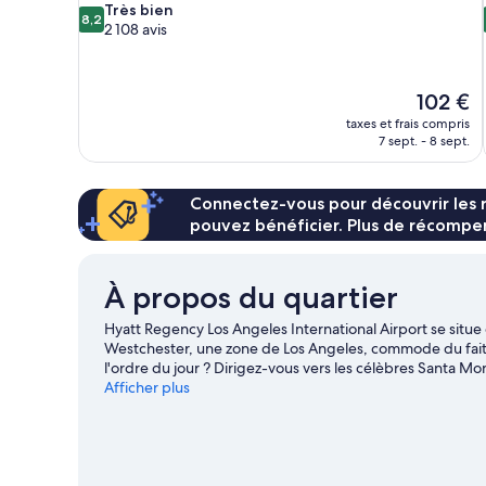
8.2
Très bien
8,2
sur
2 108 avis
10,
Très
bien,
Le
102 €
2 108 avis
nouveau
taxes et frais compris
prix
7 sept. - 8 sept.
est
de
102 €
Connectez-vous pour découvrir les 
pouvez bénéficier. Plus de récompen
À propos du quartier
Hyatt Regency Los Angeles International Airport se situe 
Westchester, une zone de Los Angeles, commode du fait 
l'ordre du jour ? Dirigez-vous vers les célèbres Santa Mon
tout aussi sympathique, l'emblématique Topgolf n'attend
Afficher plus
l'affiche des illustres SoFi Stadium et Los Angeles Forum
propose une multitude d'activités telles que le golf.
Cons