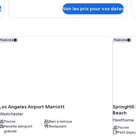
grands
1
ty
sur
lits
t
s
Voir les prix pour vos dates
de
le
g
ch
type
Su
de
li
St
chambre
1
Chambre,
tr
2
Los Angeles Airport Marriott
SpringHill
Publicité
Publicité
gr
grands
lit
lits
Los Angeles Airport Marriott
SpringHil
Beach
Westchester
Hawthorne
Piscine
Bain à remous
Navette aéroport
Restaurant
Piscine
gratuite
Petit déjeu