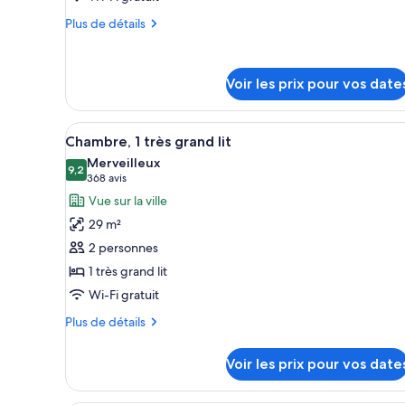
ce
Plus
Plus de détails
type
de
détails
de
sur
chambre :
Voir les prix pour vos date
le
King
type
Room
de
Afficher
Une chambre d’hôtel moderne éq
chambre
4
with
Chambre, 1 très grand lit
toutes
King
View
Merveilleux
Room
les
9,2
9,2 sur 10
(368 avis)
368 avis
Non
with
photos
Vue sur la ville
View
smoking
pour
Non
29 m²
ce
smoking
2 personnes
type
1 très grand lit
de
Wi-Fi gratuit
chambre :
Chambre,
Plus
Plus de détails
1
de
détails
très
Voir les prix pour vos date
sur
grand
le
lit
type