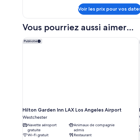
grands
détails
lits,
Voir les prix pour vos date
sur
accessible
le
aux
type
Vous pourriez aussi aimer…
de
personnes
chambre
à
Chambre,
Hilton Garden Inn LAX Los Angeles Airport
Publicité
mobilité
2
grands
réduite,
lits,
baignoire
accessible
aux
personnes
à
mobilité
réduite,
baignoire
Hilton Garden Inn LAX Los Angeles Airport
Westchester
Navette aéroport
Animaux de compagnie
gratuite
admis
Wi-Fi gratuit
Restaurant