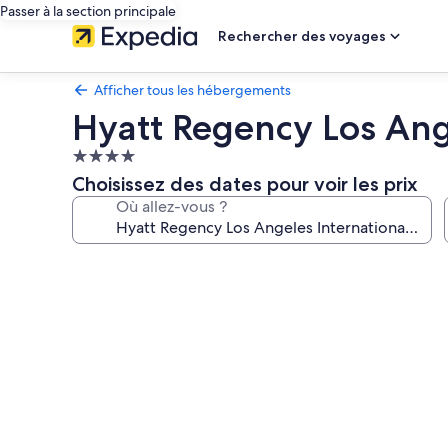
Passer à la section principale
Rechercher des voyages
Afficher tous les hébergements
Hyatt Regency Los Ange
Hébergement
4.0 étoiles
Choisissez des dates pour voir les prix
Où allez-vous ?
Galerie
photos
de
l’hébergement
Hyatt
Regency
Los