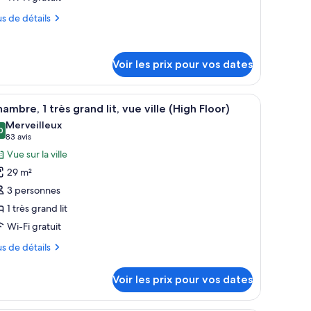
e
us
us de détails
ype
tails
e
r
hambre :
Voir les prix pour vos dates
wo
pe
ueen
viseur et d’une grande fenêtre donnant sur la ville.
table de chevet dotée d’un lavabo blanc et un luminaire suspendu.
fficher
Une chambre d’hôtel moderne équipée d’un lit,
ambre
5
DA
ambre, 1 très grand lit, vue ville (High Floor)
outes
wo
oom
Merveilleux
ueen
s
0
,0 sur 10
(83 avis)
83 avis
ith
DA
hotos
Vue sur la ville
oom
hower
our
th
on
29 m²
e
ower
moking
3 personnes
on
ype
oking
1 très grand lit
e
Wi-Fi gratuit
hambre :
hambre,
us
us de détails
tails
rès
Voir les prix pour vos dates
r
rand
t,
pe