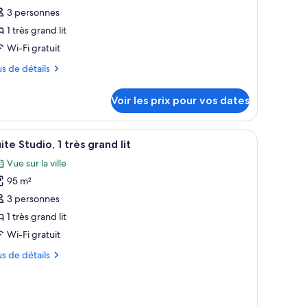
ype
3 personnes
e
1 très grand lit
hambre :
Wi-Fi gratuit
hambre,
us
us de détails
rès
tails
rand
Voir les prix pour vos dates
r
t,
ccessible
pe
es au mur.
un lit, une table de chevet et deux œuvres d’art encadrées accrochées au m
fficher
Une chambre à coucher moderne, avec un lit, 
4
ite Studio, 1 très grand lit
ux
outes
ambre
ersonnes
Vue sur la ville
ambre,
s
95 m²
hotos
ès
obilité
our
3 personnes
and
éduite,
e
1 très grand lit
aignoire
cessible
ype
Wi-Fi gratuit
x
e
rsonnes
us
us de détails
hambre :
uite
bilité
tails
duite,
r
tudio,
ignoire