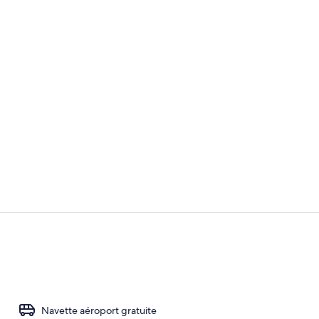
Vidéo du cr
Hall
Navette aéroport gratuite