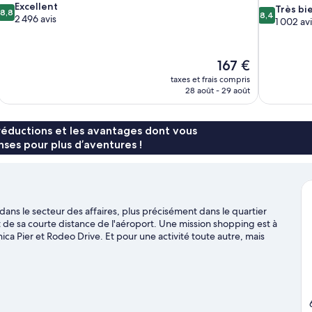
8.8
Excellent
8.4
Très bi
8,8
8,4
sur
2 496 avis
sur
1 002 avi
10,
10,
Excellent,
Très
2 496 avis
bien,
Le
167 €
1 002 avis
nouveau
taxes et frais compris
prix
28 août - 29 août
est
de
167 €
réductions et les avantages dont vous
ses pour plus d’aventures !
dans le secteur des affaires, plus précisément dans le quartier
de sa courte distance de l'aéroport. Une mission shopping est à
ica Pier et Rodeo Drive. Et pour une activité toute autre, mais
 que vous ! Envie de vibrer le temps d'une soirée ? Consultez
 (stade). Besoin de vous dégourdir les jambes ? Cette région
ultez notre guide de voyage sur Los Angeles