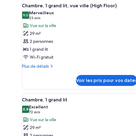
Afficher
Une chambre d’hôtel au design 
3
de
Chambre, 1 grand lit, vue ville (High Floor)
toutes
chambre
Merveilleux
Chambre,
les
9,0
9,0 sur 10
(23 avis)
23 avis
1
photos
Vue sur la ville
très
pour
grand
29 m²
ce
lit
2 personnes
type
1 grand lit
de
Wi-Fi gratuit
chambre :
Chambre,
Plus
Plus de détails
1
de
détails
grand
Voir les prix pour vos date
sur
lit,
le
vue
type
Afficher
Une chambre d’hôtel au design 
4
de
ville
Chambre, 1 grand lit
toutes
chambre
(High
Excellent
Chambre,
les
8,8
8,8 sur 10
(72 avis)
72 avis
Floor)
1
photos
Vue sur la ville
grand
pour
lit,
29 m²
ce
vue
2 personnes