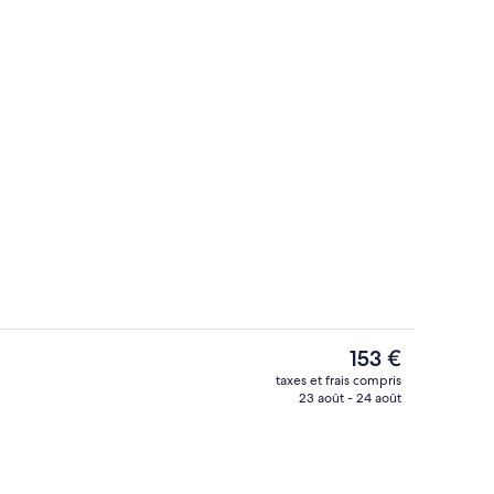
Petit déjeuner à emporter servi tous 
éateur
Le
153 €
prix
taxes et frais compris
actuel
23 août - 24 août
Literie de qualité supérieure, surmatel
est
de
153 €.