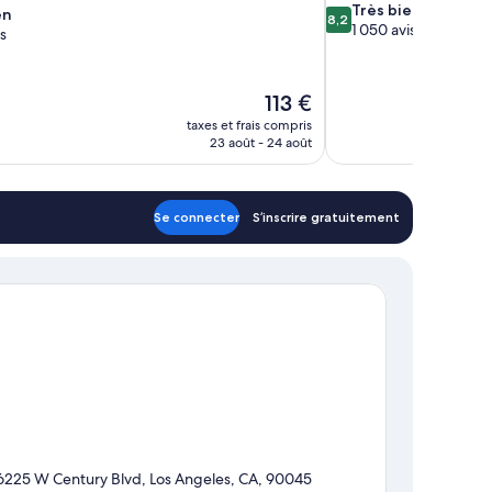
8.2
Très bien
en
8,2
sur
1 050 avis
s
10,
Très
bien,
Le
113 €
1 050 avis
nouveau
taxes et frais compris
prix
23 août - 24 août
est
de
113 €
Se connecter
S’inscrire gratuitement
6225 W Century Blvd, Los Angeles, CA, 90045