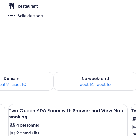
Restaurant
alité supérieure, surmatelas
Salle de sport
sponibilité pour demain août 9 - août 10
Vérifier la disponibilité pour ce week
Demain
Ce week-end
oût 9 - août 10
août 14 - août 16
surmatelas
Afficher
Literie de qualité supérieure, surmatel
A
5
Two Queen ADA Room with Shower and View Non
T
toutes
t
smoking
les
le
4 personnes
photos
p
2 grands lits
pour
p