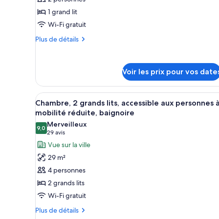
ville
type
(High
1 grand lit
de
Floor)
Wi-Fi gratuit
chambre :
Chambre,
Plus
Plus de détails
1
de
détails
grand
sur
lit
Voir les prix pour vos date
le
type
de
Afficher
Une chambre à coucher moderne
chambre
4
Chambre, 2 grands lits, accessible aux personnes 
toutes
Chambre,
mobilité réduite, baignoire
1
les
Merveilleux
grand
9,0
photos
9,0 sur 10
(29 avis)
29 avis
lit
pour
Vue sur la ville
ce
29 m²
type
4 personnes
de
2 grands lits
chambre :
Wi-Fi gratuit
Chambre,
2
Plus
Plus de détails
de