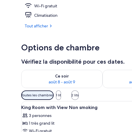
Wi-Fi gratuit
Literie de qu
Climatisation
Tout afficher
Options de chambre
Vérifiez la disponibilité pour ces dates.
Vérifier la disponibilité pour ce soir août 8 - août 9
Vérifier la di
Ce soir
août 8 - août 9
a
Filtres
Toutes les chambres
1 lit
2 lits
disponibles
Afficher
Literie de qualité supérieure, 
pour
7
King Room with View Non smoking
toutes
les
3 personnes
les
chambres
1 très grand lit
photos
pour
Wi-Fi gratuit