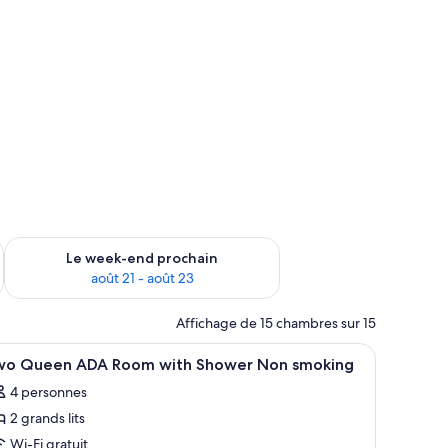
-end août 14 - août 16
Vérifier la disponibilité pour le week-end prochain août 21 - 
Le week-end prochain
août 21 - août 23
Affichage de 15 chambres sur 15
as
fficher
Literie de qualité supérieure, surmatelas
1
wo Queen ADA Room with Shower Non smoking
outes
4 personnes
s
2 grands lits
hotos
our
Wi-Fi gratuit