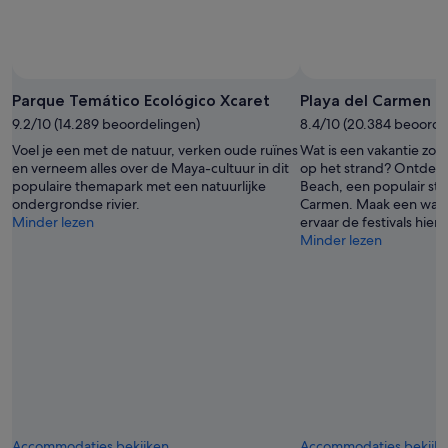
Foto van Experiencias Xcaret
Openbare
foto
Parque Temático Ecológico Xcaret
Playa del Carmen M
van
9.2/10 (14.289 beoordelingen)
8.4/10 (20.384 beoorde
Experiencias
Voel je een met de natuur, verken oude ruïnes
Wat is een vakantie zon
Xcaret
en verneem alles over de Maya-cultuur in dit
op het strand? Ontdek 
populaire themapark met een natuurlijke
Beach, een populair stra
ondergrondse rivier.
Carmen. Maak een wande
Minder lezen
ervaar de festivals hier.
Minder lezen
Accommodaties bekijken
Accommodaties bekijk