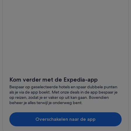
Oasis Hotels & Resorts in Cancún
Particuliere vakantiehuizen in Solferino
All-Inclusive in Playa del Carmen
All-Inclusive in Isla Holbox
Hotels met 3 sterren in Puerto Morelos
Hotels met 5 sterren in Bacalar
Hotels in Isla Mujeres
Hotels met waterpark in Playa del Carmen
Lodges in Tulum
Kom verder met de Expedia-app
Hotels met 3 sterren in Akumal
Bespaar op geselecteerde hotels en spaar dubbele punten
als je via de app boekt. Met onze deals in de app bespaar je
All-Inclusive in Tulum
op reizen, zodat je er vaker op uit kan gaan. Bovendien
beheer je alles terwijl je onderweg bent.
Hotels in Tulum
Hotels met 5 sterren in Playa del Carmen
Overschakelen naar de app
Hotels met 5 sterren in Cancún
Fiesta Americana Hotels & Resorts in Cancún