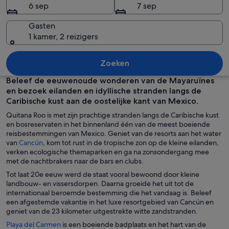
6 sep
7 sep
Gasten
1 kamer, 2 reizigers
Een strand met helder turquoise water,
Zoeken
Beleef de eeuwenoude wonderen van de Mayaruïnes
en bezoek eilanden en idyllische stranden langs de
Caribische kust aan de oostelijke kant van Mexico.
Quitana Roo is met zijn prachtige stranden langs de Caribische kust
en bosreservaten in het binnenland één van de meest boeiende
reisbestemmingen van Mexico. Geniet van de resorts aan het water
O
van
Cancún
, kom tot rust in de tropische zon op de kleine eilanden,
p
verken ecologische themaparken en ga na zonsondergang mee
e
met de nachtbrakers naar de bars en clubs.
n
Tot laat 20e eeuw werd de staat vooral bewoond door kleine
t
landbouw- en vissersdorpen. Daarna groeide het uit tot de
i
internationaal beroemde bestemming die het vandaag is. Beleef
n
een afgestemde vakantie in het luxe resortgebied van Cancún en
e
geniet van de 23 kilometer uitgestrekte witte zandstranden.
e
O
Playa del Carmen
is een boeiende badplaats en het hart van de
n