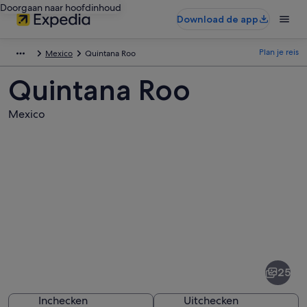
Doorgaan naar hoofdinhoud
Download de app
Plan je reis
Mexico
Quintana Roo
Quintana Roo
Mexico
Afbeeldingen
van
Quintana
25
Roo
Inchecken
Uitchecken