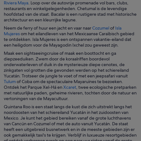
O
p
Riviera Maya
. Loop over de autovrije promenade vol bars, clubs,
n
p
e
restaurants en winkelgelegenheden. Chetumal is de levendige
i
e
n
hoofdstad van de staat. Bacalar is een rustigere stad met historische
e
n
t
architectuur en een kleurrijke lagune.
u
t
i
w
O
Neem de ferry of huur een jacht en vaar naar
Cozumel
of
Isla
i
n
v
O
p
Mujeres
om het eilandleven van het Mexicaanse Caraïbisch gebied
n
e
e
p
e
te ontdekken. Isla Mujeres is een ontspannen vakantie-eiland dat
e
e
n
e
n
een heiligdom voor de Mayagodin Ixchel zou geweest zijn.
e
n
s
n
t
Maak een sightseeingcruise of maak een boottocht en ga
n
n
t
t
i
diepzeeduiken. Zwem door de koraalriffen boordevol
n
i
e
i
n
onderwaterleven of duik in de mysterieuze diepe cenotes, de
i
e
r
n
e
zinkgaten vol grotten die gevonden werden op het schiereiland
e
u
e
e
Yucatán. Trotseer de jungle te voet of met een jeepsafari vanuit
u
w
e
n
O
Tulum
of Coba om de spectaculaire Mayaruïnes te bezoeken.
w
v
n
n
p
O
Ontdek het Parque Xel-Há en
Xcaret
, twee ecologische pretparken
v
e
n
i
e
p
met natuurlijke paden, geheime rivieren, tochten door de natuur en
e
n
i
e
n
e
vertoningen van de Mayacultuur.
n
s
e
u
t
n
s
t
Quintana Roo is een staat langs de kust die zich uitstrekt langs het
u
w
i
t
t
e
noordoosten van het schiereiland Yucatán in het zuidoosten van
w
v
n
i
e
r
Mexico. Je kunt het gebied bereiken vanaf de grote luchthavens
v
e
e
n
r
van Cancún en Cozumel of met de auto vanuit Yucatán. De staat
e
n
e
e
heeft een uitgebreid busnetwerk en in de meeste gebieden zijn er
n
s
n
e
ook gemakkelijk taxi's te krijgen. Verblijf in luxueuze resortgebieden
s
t
n
n
of ontdek verborgen parels op een paar uur rijden vanaf de grote
t
e