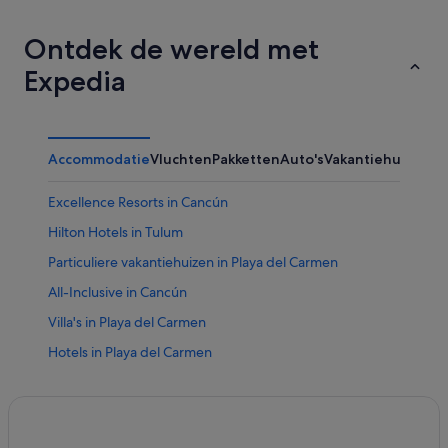
Ontdek de wereld met
Expedia
Accommodatie
Vluchten
Pakketten
Auto's
Vakantiehuizen
Ov
Excellence Resorts in Cancún
Hilton Hotels in Tulum
Particuliere vakantiehuizen in Playa del Carmen
All-Inclusive in Cancún
Villa's in Playa del Carmen
Hotels in Playa del Carmen
Iberostar-Hotels in Playa del Carmen
Hostels in Cancún
Hotels in Isla Holbox