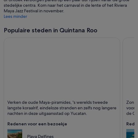
i
n
stedelijke centra. Kom naar het carnaval in de lente of het Riviera
e
r
e
i
Maya Jazz Festival in november.
r
u
e
Lees minder
w
u
v
w
Populaire steden in Quintana Roo
e
v
n
e
s
n
t
s
e
t
r
e
r
Cancún
Playa 
Verken de oude Maya-piramides, 's werelds tweede
Zon, 
Staat bekend om Dineren, Stranden en Zee
Staat 
langste koraalrif, eindeloze stranden en zelfs nog langere
voorm
nachten in deze uitgaansstad op Yucatan.
de Car
Redenen voor een bezoekje
Rede
Playa Delfines