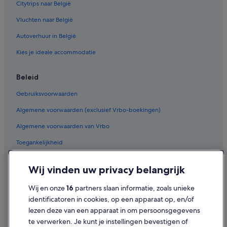
Citytrips naar België
Vluchten naar België
Autoverhuur in België
Kies je ideale accommodatie
Beleid
Gebruiksvoorwaarden
Algemene voorwaarden (exclusief Vrbo-boekingen)
Algemene voorwaarden van Vrbo
Toegankelijkheid
Privacy
Wij vinden uw privacy belangrijk
Cookies
Wij en onze
16
partners slaan informatie, zoals unieke
Juridische informatie/Contact
identificatoren in cookies, op een apparaat op, en/of
Inhoudsrichtlijnen en inhoud rapporteren
lezen deze van een apparaat in om persoonsgegevens
te verwerken. Je kunt je instellingen bevestigen of