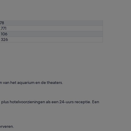
,
d
i
s
h
78
e
.771
s
 106
,
 326
g
l
a
s
s
e
s
a
eten van het aquarium en de theaters.
n
d
c
u
, plus hotelvoorzieningen als een 24-uurs receptie. Een
t
l
e
r
erveren.
y