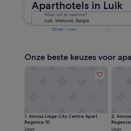
Aparthotels in Luik
Over twee weken
Waar wil je naartoe?
21 aug - 23 aug
Over drie maanden
30 okt - 1 nov
Onze beste keuzes voor apar
Amosa Liège City Centre Apart Regence 10
Amosa Li
Amosa Liège City Centre Apart Regence 10
Amosa Li
1. Amosa Liège City Centre Apart
2. Amosa
Regence 10
Regence
Liege
Liege