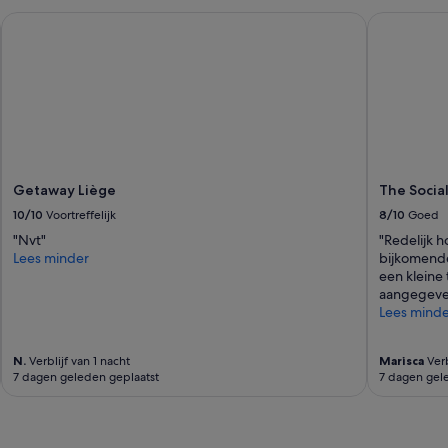
Getaway Liège
The Social
Getaway Liège
The Socia
10/10
Voortreffelijk
8/10
Goed
"Nvt"
"Redelijk h
Lees minder
bijkomende 
een kleine 
aangegeve
Lees minde
N.
Verblijf van 1 nacht
Marisca
Verb
7 dagen geleden geplaatst
7 dagen gel