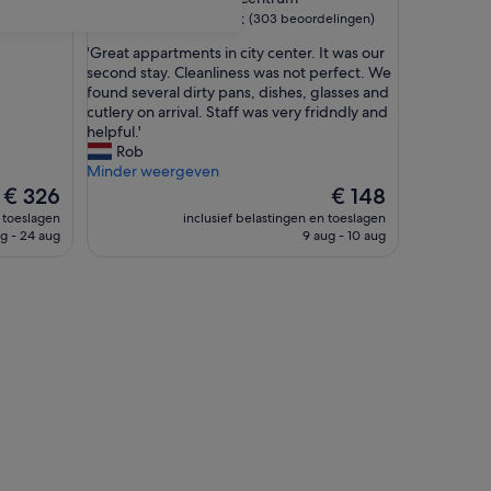
9.4
9,4/10
Uitzonderlijk
ingen)
(303 beoordelingen)
van
'
'Great appartments in city center. It was our
10,
G
second stay. Cleanliness was not perfect. We
Uitzonderlijk,
r
found several dirty pans, dishes, glasses and
(303
e
cutlery on arrival. Staff was very fridndly and
beoordelingen)
a
helpful.'
t
Rob
a
Minder weergeven
p
De
De
€ 326
€ 148
p
prijs
prijs
n toeslagen
inclusief belastingen en toeslagen
a
is
is
g - 24 aug
9 aug - 10 aug
r
€ 326
€ 148
t
m
e
n
t
s
i
n
c
i
t
y