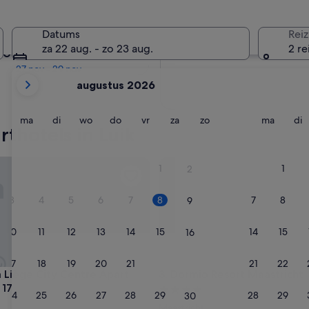
Over twee maanden
Datums
Reiz
2 okt - 4 okt
za 22 aug. - zo 23 aug.
2 re
Over vier maanden
27 nov - 29 nov
De
augustus 2026
weergegeven
maanden
zijn
maandag
dinsdag
woensdag
donderdag
vrijdag
zaterdag
zondag
maanda
d
ma
di
wo
do
vr
za
zo
ma
di
thotels in Luik
August
2026
en
ège City Centre Apart Regence 17
Dormio Resort Maastricht
1
1
2
September
2026.
3
4
5
6
7
8
7
8
9
10
11
12
13
14
15
14
15
16
17
18
19
20
21
22
21
22
23
ège City Centre Apart Regence 17
Dormio Resort Maastricht
 Liège City Centre Apart
3. Dormio Resort Maastricht
 17
4.0-
24
25
26
27
28
29
28
29
30
sterrenaccommodatie
Maastricht