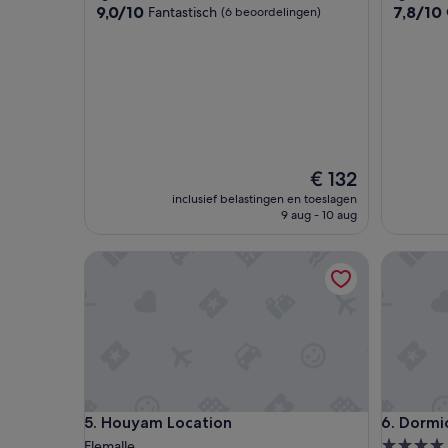
9.0
7.8
9,0/10
7,8/10
Fantastisch
(6 beoordelingen)
van
van
10,
10,
Fantastisch,
Goed,
(6
(9
beoordelingen)
beoordel
De
€ 132
prijs
inclusief belastingen en toeslagen
is
9 aug - 10 aug
€ 132
Houyam Location
Dormio W
Houyam Location
Dormio W
5. Houyam Location
6. Dormi
4.0-
Flemalle