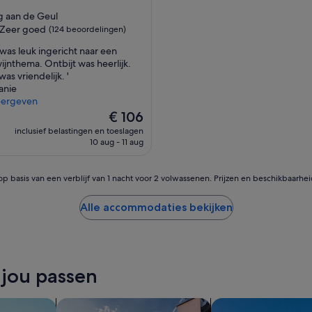
ccommodatie
g aan de Geul
Zeer goed
(124 beoordelingen)
was leuk ingericht naar een
ijnthema. Ontbijt was heerlijk.
as vriendelijk. '
anie
eergeven
ingen)
De
€ 106
prijs
inclusief belastingen en toeslagen
is
10 aug - 11 aug
€ 106
op basis van een verblijf van 1 nacht voor 2 volwassenen. Prijzen en beschikbaarhe
Alle accommodaties bekijken
 jou passen
eken
zoeken naar privévakantiehuizen
Villa´s zoeken