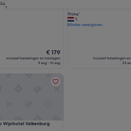
Goed
(9 beoordelingen)
8.6
8,6/10
Uitstekend
(151 beoordel
31
van
'
'Prima '
10,
P
T.
Uitstekend,
r
Minder weergeven
(151
ingen)
i
beoordelingen)
m
a
'
De
€ 179
prijs
inclusief belastingen en toeslagen
inclusief belastingen e
is
9 aug - 10 aug
23 au
€ 179
ijnhotel Valkenburg
ijnhotel Valkenburg
o Wijnhotel Valkenburg