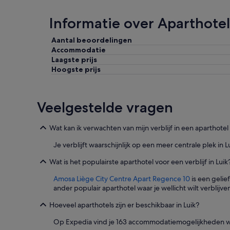
r
s
Informatie over Aparthotels
o
n
e
Aantal beoordelingen
e
Accommodatie
l
Laagste prijs
w
Hoogste prijs
a
s
v
Veelgestelde vragen
r
i
e
Wat kan ik verwachten van mijn verblijf in een aparthotel 
n
d
Je verblijft waarschijnlijk op een meer centrale plek in 
e
l
Wat is het populairste aparthotel voor een verblijf in Luik
i
j
Amosa Liège City Centre Apart Regence 10
is een gelie
k
ander populair aparthotel waar je wellicht wilt verblijve
.
Hoeveel aparthotels zijn er beschikbaar in Luik?
'
Op Expedia vind je 163 accommodatiemogelijkheden waaru