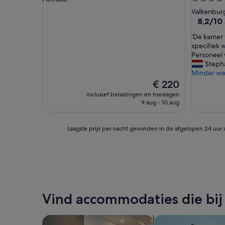
sterrena
Valkenbur
8.2
8,2/10
van
'
'De kamer 
10,
D
specifiek w
Zeer
e
Personeel w
goed,
k
Steph
(124
a
Minder w
beoordel
m
De
€ 220
e
prijs
inclusief belastingen en toeslagen
r
is
9 aug - 10 aug
w
€ 220
a
s
Laagste
Laagste prijs per nacht gevonden in de afgelopen 24 uur 
l
prijs
e
per
u
nacht
k
gevonden
i
in
n
de
g
afgelopen
Vind accommodaties die bij
e
24
r
uur
i
op
Aparthotels zoeken
Appartementen zo