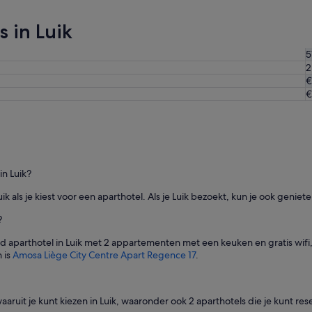
 in Luik
5
2
€
€
in Luik?
Luik als je kiest voor een aparthotel. Als je Luik bezoekt, kun je ook geni
?
fd aparthotel in Luik met 2 appartementen met een keuken en gratis wifi
n is
Amosa Liège City Centre Apart Regence 17
.
it je kunt kiezen in Luik, waaronder ook 2 aparthotels die je kunt res