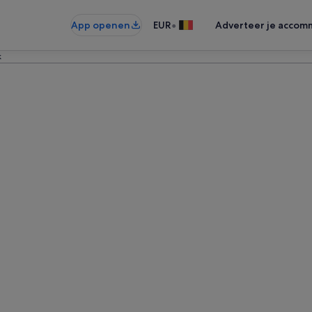
•
App openen
EUR
Adverteer je accom
k