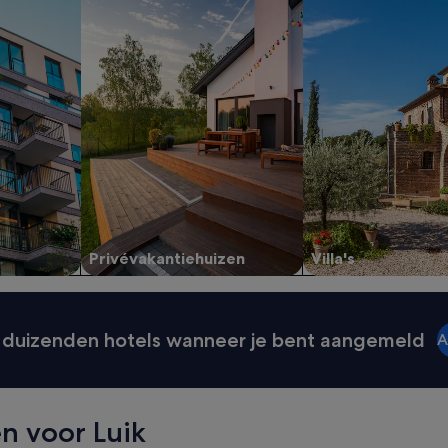
Privévakantiehuizen
Villa's
duizenden hotels wanneer je bent aangemeld
A
n voor Luik