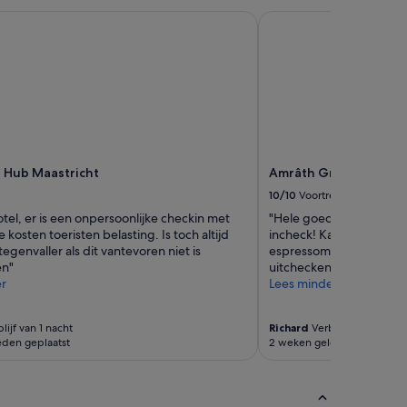
.
 Hub Maastricht
Amrâth Grand Hotel d
W
e
f
o
u
n
d
s
e
l Hub Maastricht
Amrâth Grand Hotel d
v
e
10/10
Voortreffelijk
r
otel, er is een onpersoonlijke checkin met
"Hele goede locatie tege
a
kosten toeristen belasting. Is toch altijd
incheck! Kamer is groot 
l
tegenvaller als dit vantevoren niet is
espressomachine met en
d
n"
uitchecken gaat heel sne
i
r
Lees minder
r
t
y
lijf van 1 nacht
Richard
Verblijf van 1 nacht
p
eden geplaatst
2 weken geleden geplaatst
a
n
s