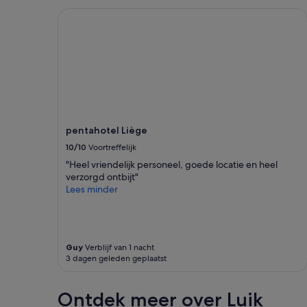
e
pentahotel Liège
m
a
.
O
n
t
b
i
j
t
pentahotel Liège
w
10/10
Voortreffelijk
a
s
"Heel vriendelijk personeel, goede locatie en heel
h
verzorgd ontbijt"
e
Lees minder
e
r
l
i
Guy
Verblijf van 1 nacht
j
3 dagen geleden geplaatst
k
.
P
Ontdek meer over Luik
e