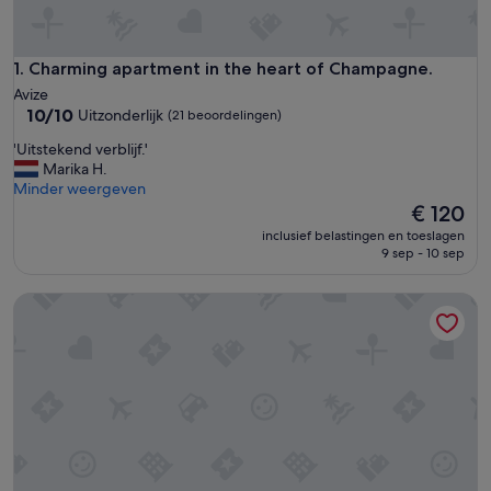
Charming apartment in the heart of Champagne.
1. Charming apartment in the heart of Champagne.
Avize
10.0
10/10
Uitzonderlijk
(21 beoordelingen)
van
'
'Uitstekend verblijf.'
10,
U
Marika H.
Uitzonderlijk,
i
Minder weergeven
(21
t
De
€ 120
beoordelingen)
s
prijs
inclusief belastingen en toeslagen
t
is
9 sep - 10 sep
e
€ 120
k
Renovated Loft in the Côte des Blancs near Epernay, the ca
e
n
d
v
e
r
b
l
i
j