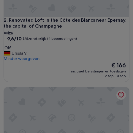
f
.
'
Renovated Loft in the Côte des Blancs near Epernay, the ca
2. Renovated Loft in the Côte des Blancs near Epernay,
the capital of Champagne
Avize
9.6
9,6/10
Uitzonderlijk
(4 beoordelingen)
van
'
'Ok'
10,
O
Ursula V.
Uitzonderlijk,
k
Minder weergeven
(4
'
De
€ 166
beoordelingen)
prijs
inclusief belastingen en toeslagen
is
2 sep - 3 sep
€ 166
Character house from 1894 in the heart of the Champagne v