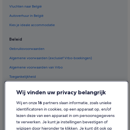
Vluchten naar België
Autoverhuur in België
Kies je ideale accommodatie
Beleid
Gebruiksvoorwaarden
Algemene voorwaarden (exclusief Vrbo-boekingen)
Algemene voorwaarden van Vrbo
Toegankelijkheid
Privacy
Wij vinden uw privacy belangrijk
Cookies
Wij en onze
16
partners slaan informatie, zoals unieke
Juridische informatie/Contact
identificatoren in cookies, op een apparaat op, en/of
Inhoudsrichtlijnen en inhoud rapporteren
lezen deze van een apparaat in om persoonsgegevens
te verwerken. Je kunt je instellingen bevestigen of
Hulp
wijzigen door hieronder te klikken. Je kunt dit ook op