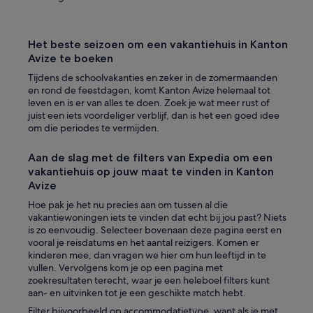
Het beste seizoen om een vakantiehuis in Kanton
Avize te boeken
Tijdens de schoolvakanties en zeker in de zomermaanden
en rond de feestdagen, komt Kanton Avize helemaal tot
leven en is er van alles te doen. Zoek je wat meer rust of
juist een iets voordeliger verblijf, dan is het een goed idee
om die periodes te vermijden.
Aan de slag met de filters van Expedia om een
vakantiehuis op jouw maat te vinden in Kanton
Avize
Hoe pak je het nu precies aan om tussen al die
vakantiewoningen iets te vinden dat echt bij jou past? Niets
is zo eenvoudig. Selecteer bovenaan deze pagina eerst en
vooral je reisdatums en het aantal reizigers. Komen er
kinderen mee, dan vragen we hier om hun leeftijd in te
vullen. Vervolgens kom je op een pagina met
zoekresultaten terecht, waar je een heleboel filters kunt
aan- en uitvinken tot je een geschikte match hebt.
Filter bijvoorbeeld op accommodatietype, want als je met