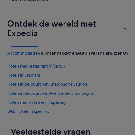
Ontdek de wereld met
Expedia
Accommodatie
Vluchten
Pakketten
Auto's
Vakantiehuizen
Overi
Hotels met restaurant in Vertus
Hotels in Cramant
Hotels in de buurt van Champagne Launois
Hotels in de buurt van Avenue de Champagne
Hotels met 5 sterren in Epernay
B&B Hotels in Epernay
Hotels in Le Mesnil-sur-Oger
Hotels in Chavot-Courcourt
Veelgestelde vragen