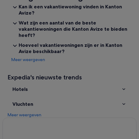
Hotels met 3 sterren in Ay
Kan ik een vakantiewoning vinden in Kanton
Avize?
Hotels met parkeerplaatsen in Epernay
B&B in Kanton Avize
Wat zijn een aantal van de beste
vakantiewoningen die Kanton Avize te bieden
Hotels in de buurt van Champagne Waris Larmandier
heeft?
Vakantieparken in Epernay
Hoeveel vakantiewoningen zijn er in Kanton
Particuliere vakantiehuizen in Le Mesnil-sur-Oger
Avize beschikbaar?
Familie in Epernay
Meer weergeven
Hotels in de buurt van Champagne Michel Collard
Expedia's nieuwste trends
Hotels in Kanton Avize
Hotels in de buurt van Janisson-Baradon
Hotels
Hotels in Ay
Vluchten
Hotels met restaurant in Epernay
Meer weergeven
Relais & Chateaux-hotels in Cramant
Hotels in Moussy
B&B in Chouilly