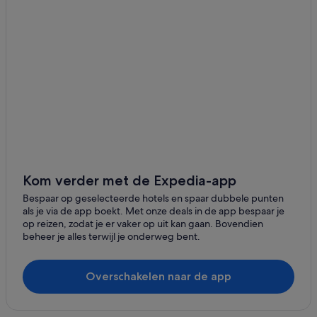
B&B in Epernay
Hotels in de buurt van Champagne De Castellane
Relais & Chateaux-hotels in Epernay
Hotels met 5 sterren in Ay
Cottages in Epernay
Hotels in de buurt van Champagne Comtesse Lafond
Hotels in Vertus
Hotels met 3 sterren in Epernay
Kom verder met de Expedia-app
Hotels met wijngaard in Epernay
Bespaar op geselecteerde hotels en spaar dubbele punten
Hotels in Epernay
als je via de app boekt. Met onze deals in de app bespaar je
Romantische in Epernay
op reizen, zodat je er vaker op uit kan gaan. Bovendien
beheer je alles terwijl je onderweg bent.
Hotels in Pierry
Hotels in de buurt van Moët et Chandon
Overschakelen naar de app
Hotels in Chouilly
Hotels met 5 sterren in Chavot-Courcourt