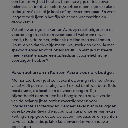
p
comfort en vrijheid hebt als thuis, terwijl je er toch even
e
helemaal uit bent. Je hebt bijvoorbeeld een eigen keuken,
r
zodat je zelf kiest of je kookt of op restaurant gaat. En voor
n
langere verblijven is het fijn als er een wasmachine en
a
droogkast is.
y
Vakantiewoningen in Kanton Avize zijn vaak uitgerust met
.
voorzieningen zoals een zwembad of waterpark, wat
'
heerlijk is in de zomer, zeker als de kinderen meekomen.
Houd je van dat tikkeltje meer luxe, zoek dan een villa met
spavoorzieningen of bubbelbad uit. En wist je dat steeds
meer vakantiehuizen een oplaadpunt voor elektrische
voertuigen hebben?
Vakantiehuizen in Kanton Avize voor elk budget
Momenteel boek je al een vakantiewoning in Kanton Avize
vanaf € 58 per nacht, als je wat flexibel bent wat betreft de
reisdatums, de locatie en de voorzieningen. Kijk
bijvoorbeeld eens buiten het hoogseizoen of wat verder
van de belangrijkste bezienswaardigheden voor
interessante aanbiedingen. Vergeet zeker niet in te loggen
op je Expedia Rewards-account om te profiteren van extra
kortingen op geselecteerde accommodaties en om punten
te verzamelen, die je later kunt inwisselen voor nieuwe
boekingen.