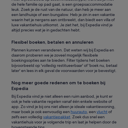
de hele familie op pad gaat, is een groepsaccommodatie
leuk. Zoek je de rust van de natuur, dan heb je meer aan
een landhuisje of een bungalow. Heb je zin in een vakantie
waarin het je nergens aan ontbreekt, dan biedt een villa of
luxe vakantiehuis uitkomst. Je ziet het, bij Expedia vind je
altijd precies wat je in gedachten hebt.
Flexibel boeken, betalen en annuleren
Plannen kunnen veranderen. Dat weten wij bij Expedia en
daarom proberen we je zoveel mogelijk flexibele
boekingsopties aan te bieden. Filter tijdens het boeken
bijvoorbeeld op 'volledig restitueerbaar' of 'boek nu, betaal
later' en lees in elk geval de voorwaarden voor je bevestigt.
Nog meer goede redenen om te boeken bij
Expedia
Bij Expedia vind je niet alleen een ruim aanbod, je kunt er
ook je hele vakantie regelen vanaf één enkele website of
app. Zo vind je bij ons niet alleen je ideale vakantiewoning,
maar boek je ook eenvoudig een
huurauto
, een
vlucht
of
zelfs een volledig
vakantiepakket
. Zoek dus snel een
vakantiehuis voor je volgende trip en laat je helpen door de
bovenstaande tips.