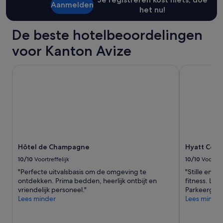
Aanmelden
n
het nu!
a
a
De beste hotelbeoordelingen
r
h
voor Kanton Avize
e
t
Hôtel de Champagne
Hyatt Centr
z
u
i
d
e
n
.
1
5
Hôtel de Champagne
Hyatt Cent
m
i
10/10
Voortreffelijk
10/10
Voortref
n
"Perfecte uitvalsbasis om de omgeving te
"Stille en d
u
ontdekken. Prima bedden, heerlijk ontbijt en
fitness. Lek
t
vriendelijk personeel."
Parkeergara
e
Lees minder
Lees minder
n
w
a