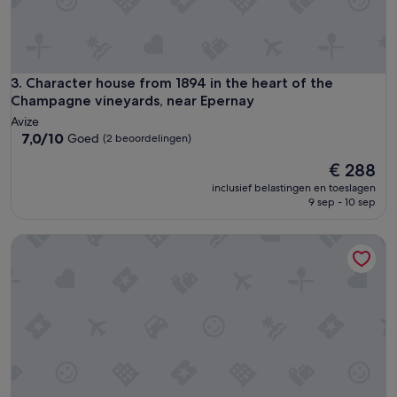
Character house from 1894 in the heart of the Champagne v
3. Character house from 1894 in the heart of the
Champagne vineyards, near Epernay
Avize
7.0
7,0/10
Goed
(2 beoordelingen)
van
De
€ 288
10,
prijs
Goed,
inclusief belastingen en toeslagen
is
(2
9 sep - 10 sep
€ 288
beoordelingen)
Vacancéole - Les Demeures Champenoises