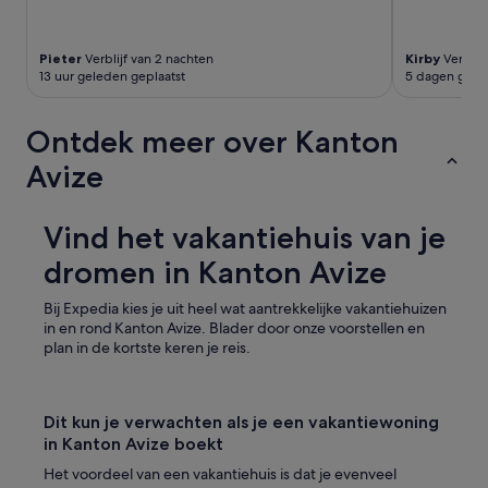
n
d
e
Pieter
Verblijf van 2 nachten
Kirby
Verblijf
l
13 uur geleden geplaatst
5 dagen gele
e
n
Ontdek meer over Kanton
n
a
Avize
a
r
h
Vind het vakantiehuis van je
e
t
dromen in Kanton Avize
c
e
Bij Expedia kies je uit heel wat aantrekkelijke vakantiehuizen
n
in en rond Kanton Avize. Blader door onze voorstellen en
t
plan in de kortste keren je reis.
r
u
m
v
Dit kun je verwachten als je een vakantiewoning
a
in Kanton Avize boekt
n
E
Het voordeel van een vakantiehuis is dat je evenveel