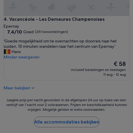
Vacancéole - Les Demeures Champenoises
4. Vacancéole - Les Demeures Champenoises
Epernay
7.4
7,4/10
Goed
(251 beoordelingen)
van
'
'Goede mogelijkheid om te overnachten op doorreis naar het
10,
G
zuiden. 15 minuten wandelen naar het centrum van Epernay.'
Goed,
o
Hans
(251
e
Minder weergeven
beoordelingen)
d
De
€ 58
e
prijs
inclusief belastingen en toeslagen
m
is
11 aug - 12 aug
o
€ 58
g
Meer bekijken
e
l
i
Laagste
Laagste prijs per nacht gevonden in de afgelopen 24 uur op basis van een
j
verblijf van 1 nacht voor 2 volwassenen. Prijzen en beschikbaarheid kunnen
prijs
wijzigen. Mogelijk gelden er extra voorwaarden.
k
per
h
nacht
e
gevonden
Alle accommodaties bekijken
i
in
d
de